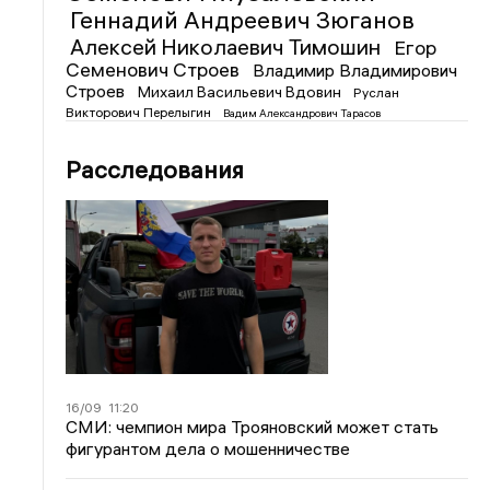
Геннадий Андреевич Зюганов
Алексей Николаевич Тимошин
Егор
Семенович Строев
Владимир Владимирович
Строев
Михаил Васильевич Вдовин
Руслан
Викторович Перелыгин
Вадим Александрович Тарасов
Расследования
16/09
11:20
СМИ: чемпион мира Трояновский может стать
фигурантом дела о мошенничестве