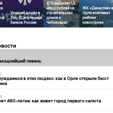
ый
ВТБ выделил 1,2
ка
млрд рублей на
ЖК «Династия» 
Уралсиб вошёл в
строительство
Орле возглавил
с в
Топ-10 ипотечных
домов в
рейтинг
банков России
Чебоксарах
новостроек
овости
2
 мощнейший ливень
0
уждаемся в этих людях»: как в Орле открыли бюст
ина
30
ет 460-летие: как живет город первого салюта