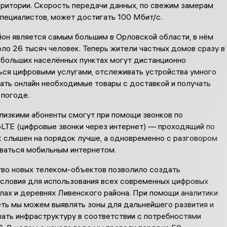
рритории. Скорость передачи данных, по свежим замерам
пециалистов, может достигать 100 Мбит/с.
йон является самым большим в Орловской области, в нём
ло 26 тысяч человек. Теперь жители частных домов сразу в
ебольших населённых пунктах могут дистанционно
ься цифровыми услугами, отслеживать устройства умного
ать онлайн необходимые товары с доставкой и получать
 погоде.
лизкими абоненты смогут при помощи звонков по
oLTE (цифровые звонки через интернет) — проходящий по
к слышен на порядок лучше, а одновременно с разговором
ваться мобильным интернетом.
во новых телеком-объектов позволило создать
словия для использования всех современных цифровых
лах и деревнях Ливенского района. При помощи аналитики
еть мы можем выявлять зоны для дальнейшего развития и
ать инфраструктуру в соответствии с потребностями