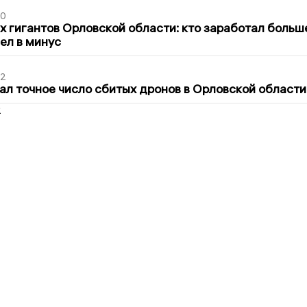
30
х гигантов Орловской области: кто заработал больш
шел в минус
02
ал точное число сбитых дронов в Орловской области
2