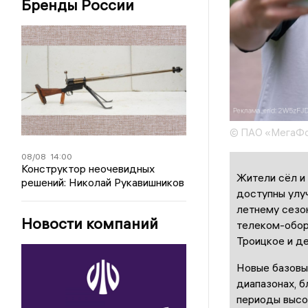
Бренды России
© ПАО «МегаФ
08/08
14:00
Конструктор неочевидных
Жители сёл и
решений: Николай Рукавишников
доступны улуч
летнему сезо
Новости компаний
телеком-обор
Троицкое и д
Новые базовы
диапазонах, б
периоды высо