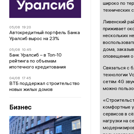
широко по те
технических с
Ливенский ра
05/08
19:20
приживает око
Автокредитный портфель Банка
нескольких н
Уралсиб вырос на 23%
воспользоват
дома, заказыв
05/08
10:45
Банк Уралсиб – в Топ-10
оповещения о
рейтинга по объемам
ипотечного кредитования
Связаться с б
технологии V
04/08
17:45
сетям 4G зву
ВТБ поддержал строительство
можно пользо
новых жилых домов
«Строительст
Бизнес
комфортные у
сервисов в сё
нагрузки на с
модернизиров