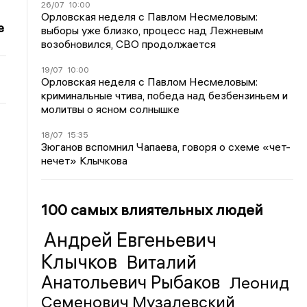
26/07
10:00
Орловская неделя с Павлом Несмеловым:
е
выборы уже близко, процесс над Лежневым
возобновился, СВО продолжается
19/07
10:00
Орловская неделя с Павлом Несмеловым:
криминальные чтива, победа над безбензиньем и
молитвы о ясном солнышке
18/07
15:35
Зюганов вспомнил Чапаева, говоря о схеме «чет-
нечет» Клычкова
100 самых влиятельных людей
Андрей Евгеньевич
Клычков
Виталий
Анатольевич Рыбаков
Леонид
Семенович Музалевский