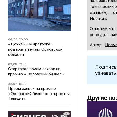
пользователей
технических р
данных», — о
Ивочкин.
Отметим, что
оборудование
06/08
20:00
«Дочка» «Мираторга»
Автор:
Несме
подарила землю Орловской
области
03/08
12:30
Подписы
Стартовал прием заявок на
узнавать
премию «Орловский бизнес»
30/07
16:30
Прием заявок на премию
«Орловский бизнес» откроется
Другие но
1 августа