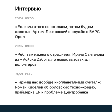
Интервью
25/07
09:00
«Если мы этого не сделаем, потом будем
жалеть»: Артем Левковский о службе в БАРС-
Орел
20/07
09:00
«Ребятам намного страшнее»: Ирина Салтанова
из «Vойска Zаботы» о новых вызовах для
волонтеров
15/06
14:30
«Гармаш нас вообще инопланетянами считал»:
Роман Киселев об орловских техно-жрецах,
праймериз ЕР и проблеме Центробанка