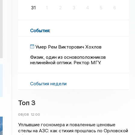
31
1
2
3
4
5
6
События
:
Умер Рем Викторович Хохлов
Физик, один из основоположников
нелинейной оптики. Ректор МГУ.
События недели
Топ 3
08/08
12:00
Уплывшие госномера и поваленные ценовые
стелы на АЗС: как стихия прошлась по Орловской