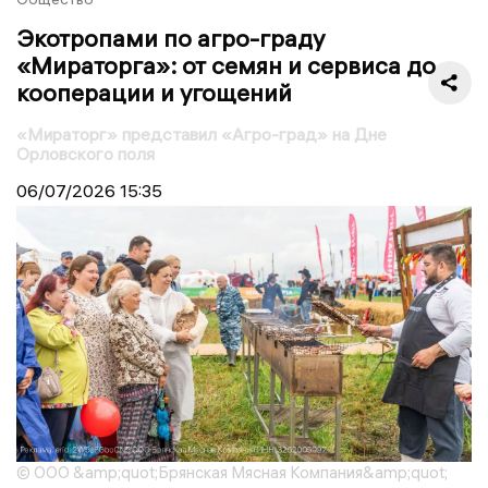
Экотропами по агро-граду
«Мираторга»: от семян и сервиса до
кооперации и угощений
«Мираторг» представил «Агро-град» на Дне
Орловского поля
06/07/2026
15:35
© ООО &amp;quot;Брянская Мясная Компания&amp;quot;