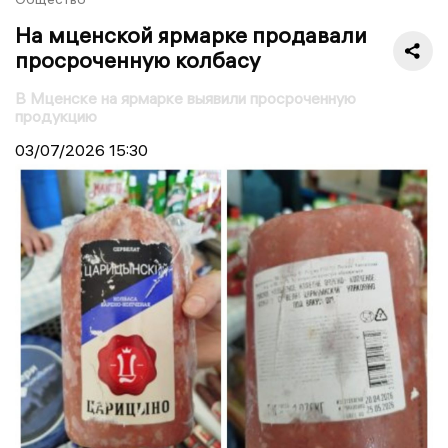
На мценской ярмарке продавали
просроченную колбасу
В Мценске на ярмарке выявили просроченную
продукцию
03/07/2026
15:30