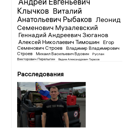
Андрей Евгеньевич
Клычков
Виталий
Анатольевич Рыбаков
Леонид
Семенович Музалевский
Геннадий Андреевич Зюганов
Алексей Николаевич Тимошин
Егор
Семенович Строев
Владимир Владимирович
Строев
Михаил Васильевич Вдовин
Руслан
Викторович Перелыгин
Вадим Александрович Тарасов
Расследования