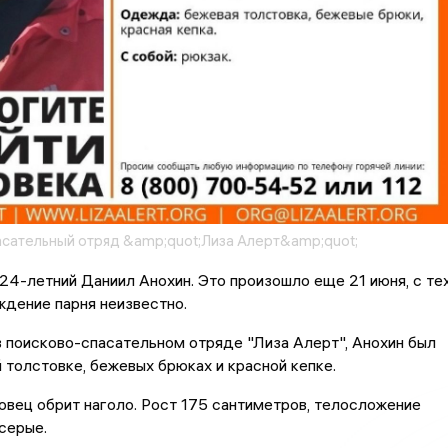
сательный отряд &amp;quot;Лиза Алерт&amp;quot;
24-летний Даниил Анохин. Это произошло еще 21 июня, с те
дение парня неизвестно.
 поисково-спасательном отряде "Лиза Алерт", Анохин был
 толстовке, бежевых брюках и красной кепке.
вец обрит наголо. Рост 175 сантиметров, телосложение
 серые.