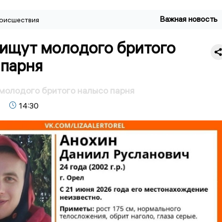
Важная новость
оисшествия
 ищут молодого бритого
 парня
молодого бритого налысо парня
14:30