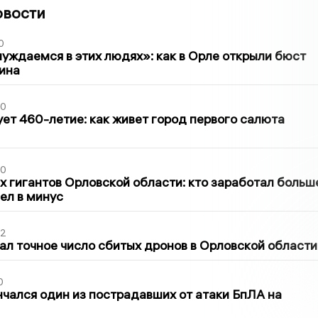
овости
0
уждаемся в этих людях»: как в Орле открыли бюст
ина
30
ет 460-летие: как живет город первого салюта
30
х гигантов Орловской области: кто заработал больш
шел в минус
02
ал точное число сбитых дронов в Орловской области
0
нчался один из пострадавших от атаки БпЛА на