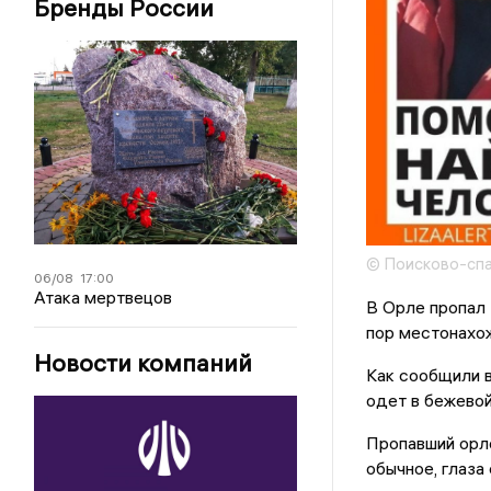
Бренды России
© Поисково-спа
06/08
17:00
Атака мертвецов
В Орле пропал 
пор местонахож
Новости компаний
Как сообщили в
одет в бежевой
Пропавший орло
обычное, глаза