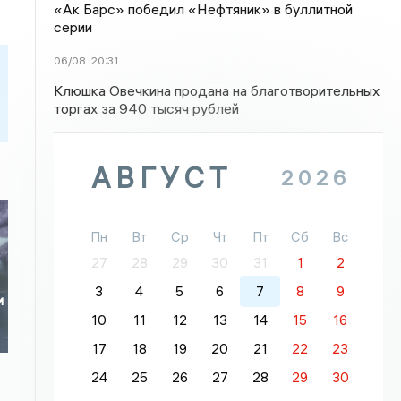
«Ак Барс» победил «Нефтяник» в буллитной
серии
06/08
20:31
Клюшка Овечкина продана на благотворительных
торгах за 940 тысяч рублей
АВГУСТ
2026
Пн
Вт
Ср
Чт
Пт
Сб
Вс
27
28
29
30
31
1
2
3
4
5
6
7
8
9
и
10
11
12
13
14
15
16
17
18
19
20
21
22
23
24
25
26
27
28
29
30