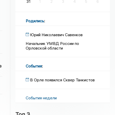
31
1
2
3
4
5
6
Родились
:
Юрий Николаевич Савенков
Начальник УМВД России по
Орловской области
е
События
:
В Орле появился Сквер Танкистов
События недели
Топ 3