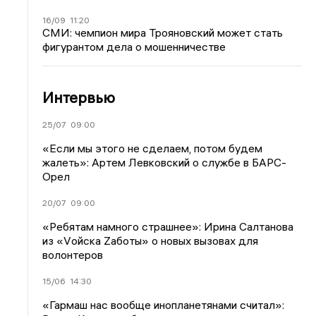
16/09
11:20
СМИ: чемпион мира Трояновский может стать
фигурантом дела о мошенничестве
Интервью
25/07
09:00
«Если мы этого не сделаем, потом будем
жалеть»: Артем Левковский о службе в БАРС-
Орел
20/07
09:00
«Ребятам намного страшнее»: Ирина Салтанова
из «Vойска Zаботы» о новых вызовах для
волонтеров
15/06
14:30
«Гармаш нас вообще инопланетянами считал»: