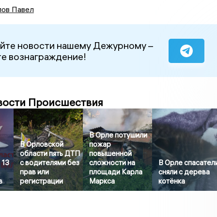
ов Павел
йте новости нашему Дежурному –
е вознаграждение!
вости Происшествия
В Орле потушили
В Орловской
пожар
области пять ДТП
повышенной
 13
с водителями без
сложности на
В Орле спасател
прав или
площади Карла
сняли с дерева
в
регистрации
Маркса
котёнка