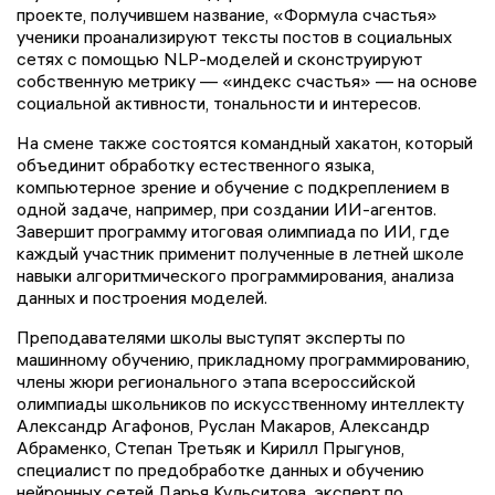
проекте, получившем название, «Формула счастья»
ученики проанализируют тексты постов в социальных
сетях с помощью NLP-моделей и сконструируют
собственную метрику — «индекс счастья» — на основе
социальной активности, тональности и интересов.
На смене также состоятся командный хакатон, который
объединит обработку естественного языка,
компьютерное зрение и обучение с подкреплением в
одной задаче, например, при создании ИИ-агентов.
Завершит программу итоговая олимпиада по ИИ, где
каждый участник применит полученные в летней школе
навыки алгоритмического программирования, анализа
данных и построения моделей.
Преподавателями школы выступят эксперты по
машинному обучению, прикладному программированию,
члены жюри регионального этапа всероссийской
олимпиады школьников по искусственному интеллекту
Александр Агафонов, Руслан Макаров, Александр
Абраменко, Степан Третьяк и Кирилл Прыгунов,
специалист по предобработке данных и обучению
нейронных сетей Дарья Кульситова, эксперт по