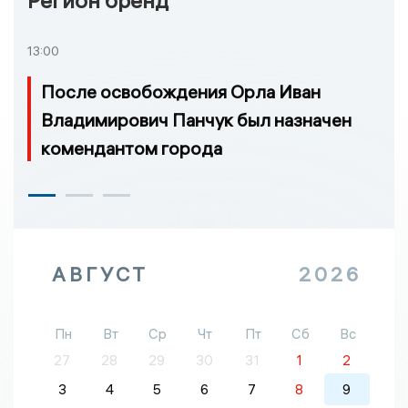
Регион бренд
13:00
После освобождения Орла Иван
Владимирович Панчук был назначен
комендантом города
АВГУСТ
2026
Пн
Вт
Ср
Чт
Пт
Сб
Вс
27
28
29
30
31
1
2
3
4
5
6
7
8
9