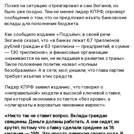
Позже на ситуацию отреагировал и сам Зюганов, но
было уже поздно. Тем не менее лидер КПРФ, опроверг
сообщения о том, что он предложил изъять банковские
вклады для пополнения бюджета.
Как сообщило издание «Подъём», в своей речи
Зюганов сказал, что «в банках лежат 67 триллионов
рублей граждан и 63 триллиона — предприятий, в сумме
— 130 триллионов», и финансовые организации
«наживаются на них, не вкладывая в развитие страны».
Такое положение политик назвал «полным
безобразием». А в сети, мол, решили, что глава партии
требует изъятия этих средств.
Лидер КПРФ заявил изданию , что говорил о
«неправильной» модели и высокой ключевой ставке,
при которой экономика остается «без крови», а
«олигархаты и вороватые чиновники жиреют».
«Никто так не ставит вопрос. Вклады граждан
священны. Деньги должны работать. А они сидят, их
крутят, потому что ставку сделали среднее за 18
месяцев — 19%. Это просто диверсия своего рода. В