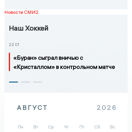
Новости СМИ2
Наш Хоккей
22:01
«Буран» сыграл вничью с
«Кристаллом» в контрольном матче
АВГУСТ
2026
Пн
Вт
Ср
Чт
Пт
Сб
Вс