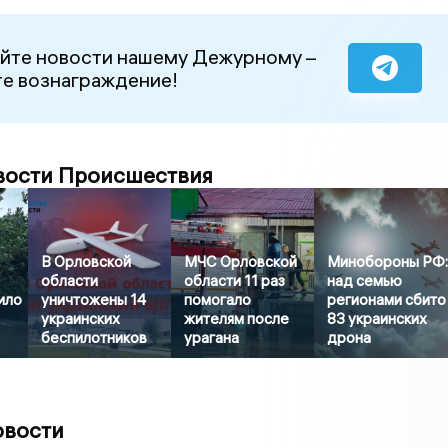
йте новости нашему Дежурному –
е вознаграждение!
вости Происшествия
В Орловской
МЧС Орловской
Минобороны РФ
области
области 11 раз
над семью
ило
уничтожены 14
помогало
регионами сбито
украинских
жителям после
83 украинских
беспилотников
урагана
дрона
овости