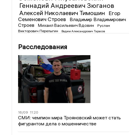
Геннадий Андреевич Зюганов
Алексей Николаевич Тимошин
Егор
Семенович Строев
Владимир Владимирович
Строев
Михаил Васильевич Вдовин
Руслан
Викторович Перелыгин
Вадим Александрович Тарасов
Расследования
16/09
11:20
СМИ: чемпион мира Трояновский может стать
фигурантом дела о мошенничестве