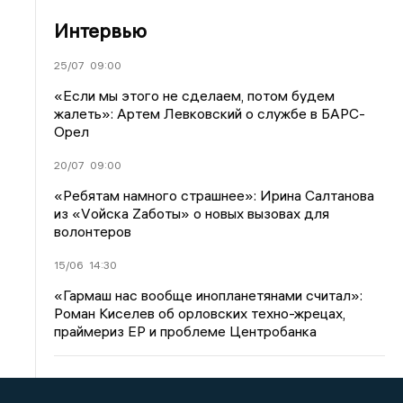
Интервью
25/07
09:00
«Если мы этого не сделаем, потом будем
жалеть»: Артем Левковский о службе в БАРС-
Орел
20/07
09:00
«Ребятам намного страшнее»: Ирина Салтанова
из «Vойска Zаботы» о новых вызовах для
волонтеров
15/06
14:30
«Гармаш нас вообще инопланетянами считал»:
Роман Киселев об орловских техно-жрецах,
праймериз ЕР и проблеме Центробанка