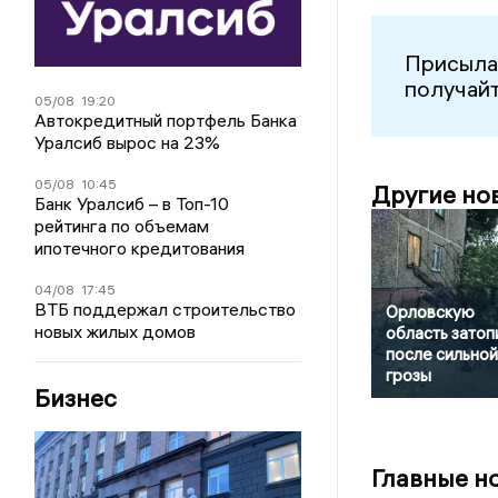
Присыла
получайт
05/08
19:20
Автокредитный портфель Банка
Уралсиб вырос на 23%
05/08
10:45
Другие но
Банк Уралсиб – в Топ-10
рейтинга по объемам
ипотечного кредитования
04/08
17:45
ВТБ поддержал строительство
Орловскую
новых жилых домов
область затоп
после сильной
грозы
Бизнес
Главные н