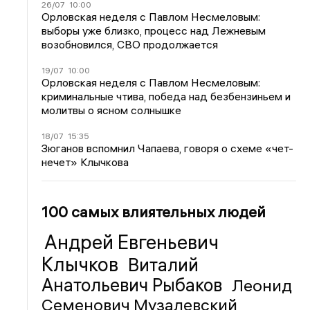
26/07
10:00
Орловская неделя с Павлом Несмеловым:
выборы уже близко, процесс над Лежневым
возобновился, СВО продолжается
19/07
10:00
Орловская неделя с Павлом Несмеловым:
криминальные чтива, победа над безбензиньем и
молитвы о ясном солнышке
18/07
15:35
Зюганов вспомнил Чапаева, говоря о схеме «чет-
нечет» Клычкова
100 самых влиятельных людей
Андрей Евгеньевич
Клычков
Виталий
Анатольевич Рыбаков
Леонид
Семенович Музалевский