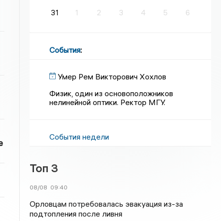
31
1
2
3
4
5
6
События
:
Умер Рем Викторович Хохлов
Физик, один из основоположников
нелинейной оптики. Ректор МГУ.
События недели
е
Топ 3
08/08
09:40
Орловцам потребовалась эвакуация из-за
подтопления после ливня