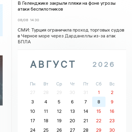
В Геленджике закрыли пляжи на фоне угрозы
атаки беспилотников
08/08
14:30
СМИ: Турция ограничила проход торговых судов
в Черное море через Дарданеллы из-за атак
БПЛА
АВГУСТ
2026
:
Пн
Вт
Ср
Чт
Пт
Сб
Вс
27
28
29
30
31
1
2
3
4
5
6
7
8
9
10
11
12
13
14
15
16
17
18
19
20
21
22
23
24
25
26
27
28
29
30