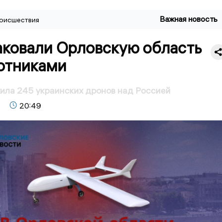
Важная новость
оисшествия
аковали Орловскую область
отниками
ила 245 украинских дронов над Россией
20:49