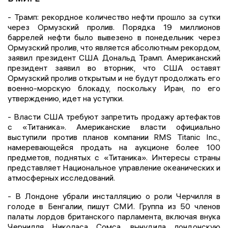
- Трамп: рекордное количество нефти прошло за сутки
через Ормузский пролив. Порядка 19 миллионов
баррелей нефти было вывезено в понедельник через
Ормузский пролив, что является абсолютным рекордом,
заявил президент США Дональд Трамп. Американский
президент заявил во вторник, что США оставят
Ормузский пролив открытым и не будут продолжать его
военно-морскую блокаду, поскольку Иран, по его
утверждению, идет на уступки.
- Власти США требуют запретить продажу артефактов
с «Титаника». Американские власти официально
выступили против планов компании RMS Titanic Inc.,
намеревающейся продать на аукционе более 100
предметов, поднятых с «Титаника». Интересы страны
представляет Национальное управление океанических и
атмосферных исследований.
- В Лондоне убрали инсталляцию о роли Черчилля в
голоде в Бенгалии, пишут СМИ. Группа из 50 членов
палаты лордов британского парламента, включая внука
Черчилля Николаса Сомса, вынудила лондонскую