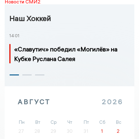
Новости СМИ2
Наш Хоккей
14:01
«Славутич» победил «Могилёв» на
Кубке Руслана Салея
АВГУСТ
2026
Пн
Вт
Ср
Чт
Пт
Сб
Вс
27
28
29
30
31
1
2