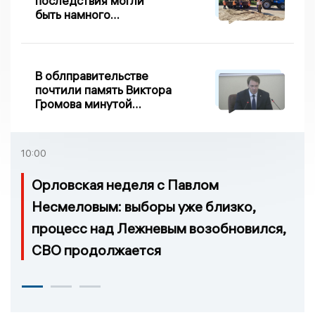
последствия могли
быть намного
серьезнее: Вдовин о
сходе песка на
Дворянке
В облправительстве
почтили память Виктора
Громова минутой
молчания
10:00
Орловская неделя с Павлом
Несмеловым: выборы уже близко,
процесс над Лежневым возобновился,
СВО продолжается