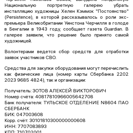
Национальную портретную галерею убрать
инсталляцию художницы Хелен Кэммок "Постоянство"
(Persistence), в которой рассказывалось о роли экс-
премьера Великобритании Уинстона Черчилля в голоде
в Бенгалии в 1943 году, сообщает газета Guardian. В
галерее заявили, что решение было принято самой
художницей.
Волонтерами ведется сбор средств для отработки
заявок участников СВО.
Средства для закупки оборудования могут перечислить
как физические лица (номер карты Сбербанка 2202
2023 9685 4824), так и организации:
Получатель: ЗОТОВ АЛЕКСЕЙ ВИКТОРОВИЧ
Номер счёта: 40817810966005642708
Банк получателя: ТУЛЬСКОЕ ОТДЕЛЕНИЕ N8604 ПАО
СБЕРБАНК
БИК: 047003608
Корр. счёт: 30101810300000000608
ИНН: 7707083893
КПП: 710702001