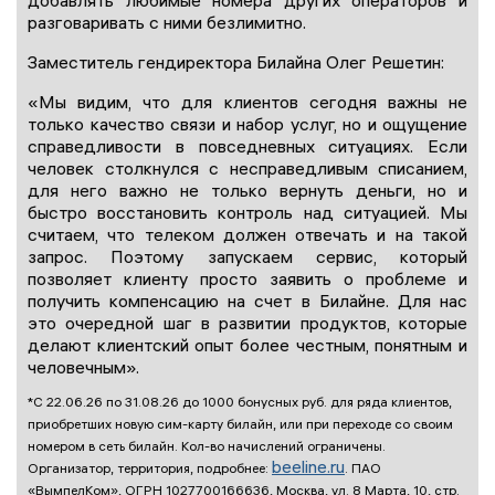
добавлять любимые номера других операторов и
разговаривать с ними безлимитно.
Заместитель гендиректора Билайна Олег Решетин:
«Мы видим, что для клиентов сегодня важны не
только качество связи и набор услуг, но и ощущение
справедливости в повседневных ситуациях. Если
человек столкнулся с несправедливым списанием,
для него важно не только вернуть деньги, но и
быстро восстановить контроль над ситуацией. Мы
считаем, что телеком должен отвечать и на такой
запрос. Поэтому запускаем сервис, который
позволяет клиенту просто заявить о проблеме и
получить компенсацию на счет в Билайне. Для нас
это очередной шаг в развитии продуктов, которые
делают клиентский опыт более честным, понятным и
человечным».
*С 22.06.26 по 31.08.26 до 1000 бонусных руб. для ряда клиентов,
приобретших новую сим-карту билайн, или при переходе со своим
номером в сеть билайн. Кол-во начислений ограничены.
beeline.ru
Организатор, территория, подробнее:
. ПАО
«ВымпелКом», ОГРН 1027700166636, Москва, ул. 8 Марта, 10, стр.