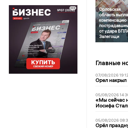
Орловская
область выпла
компенсацию
пострадавше
от удара БПЛ
Залегощи
Главные н
07/08/2026 19:1
Орел накрыл
05/08/2026 14:3
«Мы сейчас н
Иосифа Стал
05/08/2026 08:
Орёл праздну