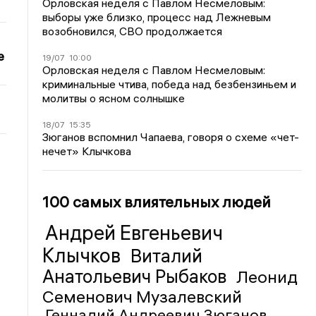
Орловская неделя с Павлом Несмеловым:
выборы уже близко, процесс над Лежневым
возобновился, СВО продолжается
е
19/07
10:00
Орловская неделя с Павлом Несмеловым:
криминальные чтива, победа над безбензиньем и
молитвы о ясном солнышке
18/07
15:35
Зюганов вспомнил Чапаева, говоря о схеме «чет-
нечет» Клычкова
100 самых влиятельных людей
Андрей Евгеньевич
Клычков
Виталий
Анатольевич Рыбаков
Леонид
Семенович Музалевский
Геннадий Андреевич Зюганов