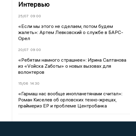
Интервью
25/07
09:00
«Если мы этого не сделаем, потом будем
жалеть»: Артем Левковский о службе в БАРС-
Орел
20/07
09:00
«Ребятам намного страшнее»: Ирина Салтанова
из «Vойска Zаботы» о новых вызовах для
волонтеров
15/06
14:30
«Гармаш нас вообще инопланетянами считал»:
Роман Киселев об орловских техно-жрецах,
праймериз ЕР и проблеме Центробанка