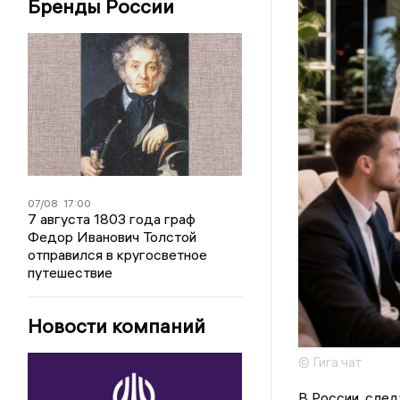
Бренды России
07/08
17:00
7 августа 1803 года граф
Федор Иванович Толстой
отправился в кругосветное
путешествие
Новости компаний
© Гига чат
В России, след