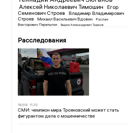
Алексей Николаевич Тимошин
Егор
Семенович Строев
Владимир Владимирович
Строев
Михаил Васильевич Вдовин
Руслан
Викторович Перелыгин
Вадим Александрович Тарасов
Расследования
16/09
11:20
СМИ: чемпион мира Трояновский может стать
фигурантом дела о мошенничестве