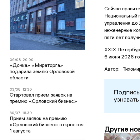
Сейчас правит
Национальный п
управления до 
инженерные ко
пяти лет получ
XXIX Петербур
6 июня 2026 го
06/08
20:00
«Дочка» «Мираторга»
Автор:
Тихоми
подарила землю Орловской
области
03/08
12:30
Подписы
Стартовал прием заявок на
узнавать
премию «Орловский бизнес»
30/07
16:30
Прием заявок на премию
«Орловский бизнес» откроется
Другие но
1 августа