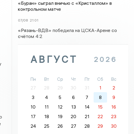
«Буран» сыграл вничью с «Кристаллом» в
контрольном матче
07/08
21:01
«Рязань-ВДВ» победила на ЦСКА-Арене со
счётом 4:2
АВГУСТ
2026
у
Пн
Вт
Ср
Чт
Пт
Сб
Вс
27
28
29
30
31
1
2
3
4
5
6
7
8
9
10
11
12
13
14
15
16
о
17
18
19
20
21
22
23
е
24
25
26
27
28
29
30