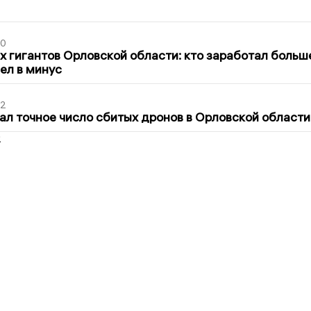
30
х гигантов Орловской области: кто заработал больш
шел в минус
02
ал точное число сбитых дронов в Орловской области
2