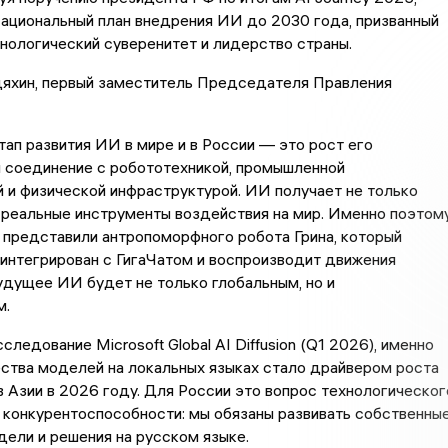
ациональный план внедрения ИИ до 2030 года, призванный
нологический суверенитет и лидерство страны.
яхин, первый заместитель Председателя Правления
п развития ИИ в мире и в России — это рост его
и соединение с робототехникой, промышленной
 и физической инфраструктурой. ИИ получает не только
и реальные инструменты воздействия на мир. Именно поэтом
 представили антропоморфного робота Грина, который
 интегрирован с ГигаЧатом и воспроизводит движения
удущее ИИ будет не только глобальным, но и
м.
следование Microsoft Global AI Diffusion (Q1 2026), именно
ства моделей на локальных языках стало драйвером роста
в Азии в 2026 году. Для России это вопрос технологическог
 конкурентоспособности: мы обязаны развивать собственны
ели и решения на русском языке.