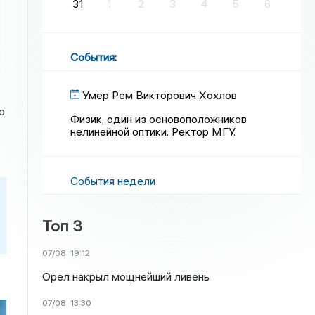
31
1
2
3
4
5
6
События
:
Умер Рем Викторович Хохлов
о
Физик, один из основоположников
нелинейной оптики. Ректор МГУ.
События недели
Топ 3
07/08
19:12
Орел накрыл мощнейший ливень
07/08
13:30