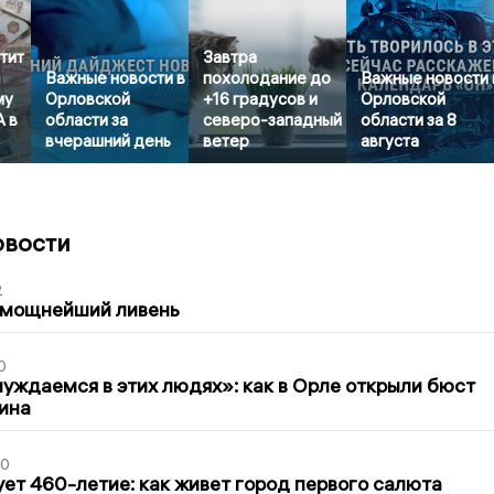
тит
Завтра
Важные новости в
похолодание до
Важные новости 
му
Орловской
+16 градусов и
Орловской
А в
области за
северо-западный
области за 8
вчерашний день
ветер
августа
овости
2
 мощнейший ливень
0
уждаемся в этих людях»: как в Орле открыли бюст
ина
30
ет 460-летие: как живет город первого салюта