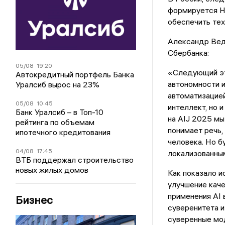
формируется Н
обеспечить тех
Александр Вед
Сбербанка:
05/08
19:20
«Следующий эта
Автокредитный портфель Банка
автономности 
Уралсиб вырос на 23%
автоматизацией
05/08
10:45
интеллект, но 
Банк Уралсиб – в Топ-10
на AIJ 2025 мы
рейтинга по объемам
понимает речь,
ипотечного кредитования
человека. Но б
04/08
17:45
локализованны
ВТБ поддержал строительство
новых жилых домов
Как показало ис
улучшение каче
применения AI 
Бизнес
суверенитета и
суверенные мод