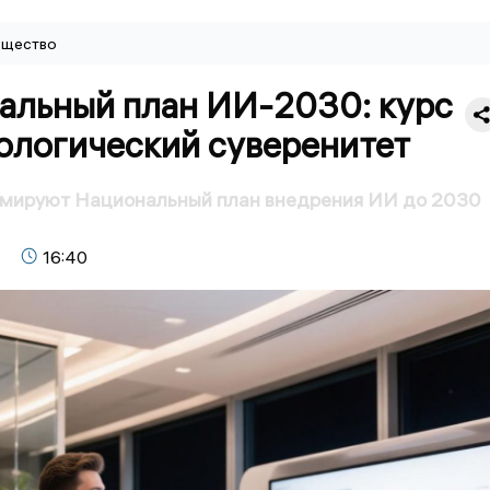
щество
альный план ИИ-2030: курс
ологический суверенитет
рмируют Национальный план внедрения ИИ до 2030
16:40