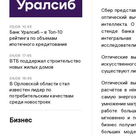
Сбер представ
оптический вы
интеллекта. О
05/08
10:45
стенде банк
Банк Уралсиб – в Топ-10
интегральная
рейтинга по объемам
ипотечного кредитования
исследователи
04/08
17:45
Оптические вы
ВТБ поддержал строительство
искусственно
новых жилых домов
существуют ли
04/08
16:45
Оптический вы
В Орловской области стал
расчётов в нё
известен лидер по
потребительским качествам
самую энергоз
среди новостроек
умножение матр
работе больш
мгновенно и п
Бизнес
бизнес получи
больших моде