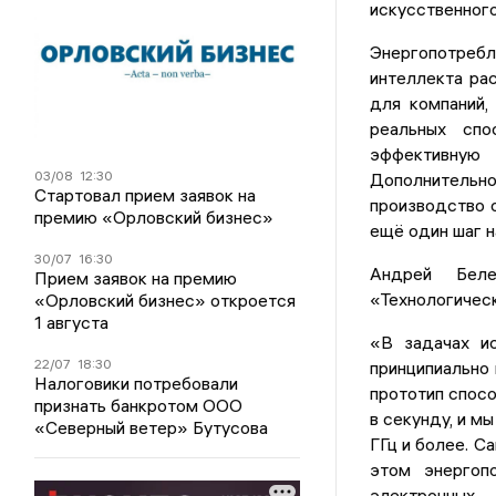
искусственного
Энергопотреб
интеллекта ра
для компаний,
реальных спо
эффективную
03/08
12:30
Дополнительн
Стартовал прием заявок на
производство о
премию «Орловский бизнес»
ещё один шаг н
30/07
16:30
Андрей Беле
Прием заявок на премию
«Технологическ
«Орловский бизнес» откроется
1 августа
«В задачах ис
22/07
18:30
принципиально 
Налоговики потребовали
прототип спосо
признать банкротом ООО
в секунду, и м
«Северный ветер» Бутусова
ГГц и более. С
этом энергоп
электронных