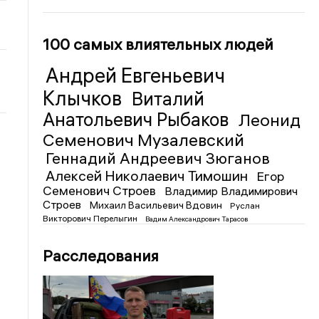
100 самых влиятельных людей
Андрей Евгеньевич
Клычков
Виталий
Анатольевич Рыбаков
Леонид
Семенович Музалевский
Геннадий Андреевич Зюганов
Алексей Николаевич Тимошин
Егор
Семенович Строев
Владимир Владимирович
Строев
Михаил Васильевич Вдовин
Руслан
Викторович Перелыгин
Вадим Александрович Тарасов
Расследования