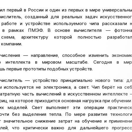
ил первый в России и один из первых в мире универсальн
числитель, созданный для реальных задач искусственно
 работе и устройстве используемого чипа рассказали 
а в рамках ПМЭФ. В основе вычислителя — фотонна
 схема, архитектуру которой полностью разработал
 компании.
числения — направление, способное изменить экономи
го интеллекта в мировом масштабе. Сегодня в мир
шь первые прототипы подобных устройств.
числитель — устройство принципиально нового типа: д
м используется не электроника, а свет. Чип берёт на се
атратную часть вычислений в искусственном интеллекте
иц, на которое приходится основная нагрузка при обучении
их моделей. Свет выполняет эти операции практичес
очти без выделения тепла. По мере развития технолог
т значительное снижение затрат на обучение и применен
лей, что критически важно для дальнейшего прогрес