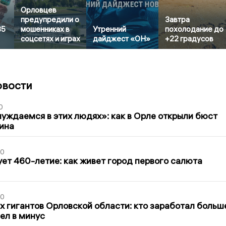
Орловцев
предупредили о
Завтра
85
мошенниках в
Утренний
похолодание до
соцсетях и играх
дайджест «ОН»
+22 градусов
овости
0
уждаемся в этих людях»: как в Орле открыли бюст
ина
30
ет 460-летие: как живет город первого салюта
30
х гигантов Орловской области: кто заработал больш
шел в минус