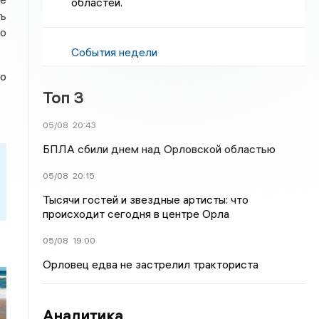
областей.
ть
о
События недели
по
Топ 3
05/08
20:43
БПЛА сбили днем над Орловской областью
05/08
20:15
Тысячи гостей и звездные артисты: что
происходит сегодня в центре Орла
05/08
19:00
Орловец едва не застрелил тракториста
Аналитика