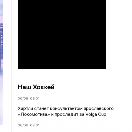
Наш Хоккей
06/08
09:01
Хартли станет консультантом ярославского
«Локомотива» и проследит за Volga Cup
06/08
09:01