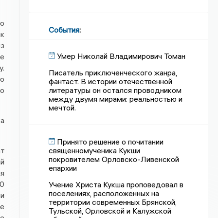
о
События
:
ак
из
Умер Николай Владимирович Томан
е
.
Писатель приключенческого жанра,
то
фантаст. В истории отечественной
то
литературы он остался проводником
между двумя мирами: реальностью и
мечтой.
а
Принято решение о почитании
ат
священномученика Кукши
покровителем Орловско-Ливенской
ый
епархии
ия
10
Учение Христа Кукша проповедовал в
поселениях, расположенных на
ри
территории современных Брянской,
е
Тульской, Орловской и Калужской
е