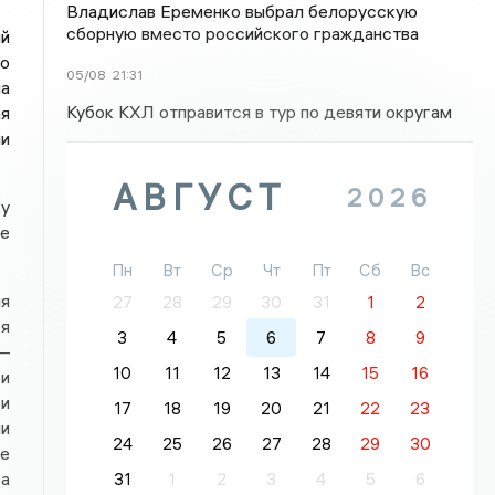
Владислав Еременко выбрал белорусскую
сборную вместо российского гражданства
ый
го
05/08
21:31
на
Кубок КХЛ отправится в тур по девяти округам
я
и
АВГУСТ
2026
ку
е
Пн
Вт
Ср
Чт
Пт
Сб
Вс
ля
27
28
29
30
31
1
2
бя
3
4
5
6
7
8
9
 —
10
11
12
13
14
15
16
 и
ки
17
18
19
20
21
22
23
ии
24
25
26
27
28
29
30
ие
са
31
1
2
3
4
5
6