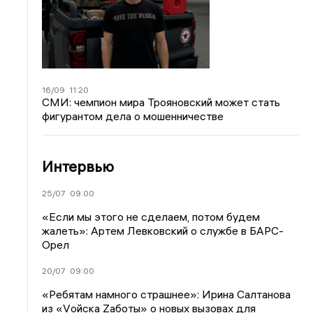
16/09
11:20
СМИ: чемпион мира Трояновский может стать
фигурантом дела о мошенничестве
Интервью
25/07
09:00
«Если мы этого не сделаем, потом будем
жалеть»: Артем Левковский о службе в БАРС-
Орел
20/07
09:00
«Ребятам намного страшнее»: Ирина Салтанова
из «Vойска Zаботы» о новых вызовах для