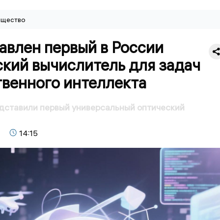
щество
авлен первый в России
кий вычислитель для задач
твенного интеллекта
дставили первый универсальный оптический
14:15