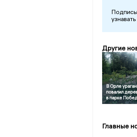
Подписы
узнавать
Другие но
В Орле ураган
повалил дере
в парке Побе
Главные н