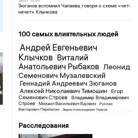
18/07
15:35
Зюганов вспомнил Чапаева, говоря о схеме «чет-
нечет» Клычкова
100 самых влиятельных людей
Андрей Евгеньевич
Клычков
Виталий
Анатольевич Рыбаков
Леонид
Семенович Музалевский
т
Геннадий Андреевич Зюганов
й
Алексей Николаевич Тимошин
Егор
26
Семенович Строев
Владимир Владимирович
Строев
Михаил Васильевич Вдовин
Руслан
Викторович Перелыгин
Вадим Александрович Тарасов
Расследования