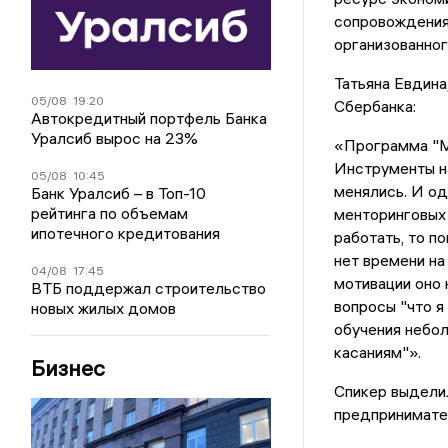
сопровождения
организованно
Татьяна Евдина
05/08
19:20
Сбербанка:
Автокредитный портфель Банка
Уралсиб вырос на 23%
«Программа "М
Инструменты н
05/08
10:45
менялись. И од
Банк Уралсиб – в Топ-10
рейтинга по объемам
менторинговых 
ипотечного кредитования
работать, то п
нет времени на
04/08
17:45
мотивации оно 
ВТБ поддержал строительство
вопросы "что я
новых жилых домов
обучения небо
касаниям"».
Бизнес
Спикер выдели
предпринимате