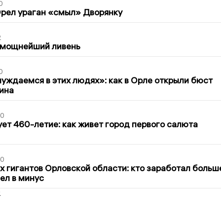
0
рел ураган «смыл» Дворянку
2
 мощнейший ливень
0
уждаемся в этих людях»: как в Орле открыли бюст
ина
30
ет 460-летие: как живет город первого салюта
30
х гигантов Орловской области: кто заработал больш
шел в минус
2