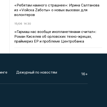
«Ребятам намного страшнее»: Ирина Салтанова
из «Vойска Zаботы» о новых вызовах для
волонтеров
15/06
14:30
«Гармаш нас вообще инопланетянами считал»:
Роман Киселев об орловских техно-жрецах,
праймериз ЕР и проблеме Центробанка
инге
Дежурный по новостям
16+