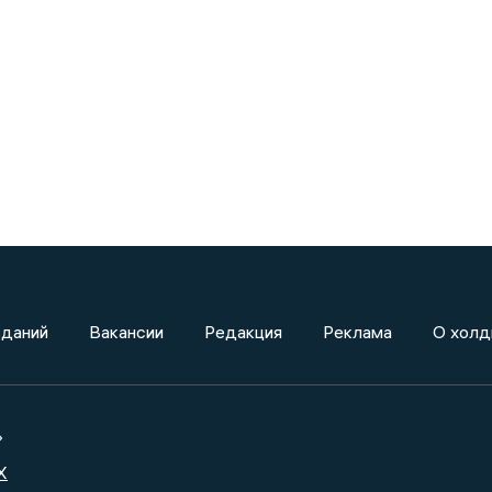
зданий
Вакансии
Редакция
Реклама
О холд
»
X