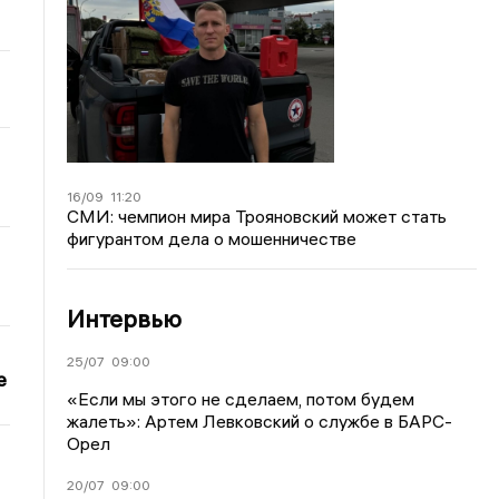
16/09
11:20
СМИ: чемпион мира Трояновский может стать
фигурантом дела о мошенничестве
Интервью
25/07
09:00
е
«Если мы этого не сделаем, потом будем
жалеть»: Артем Левковский о службе в БАРС-
Орел
20/07
09:00