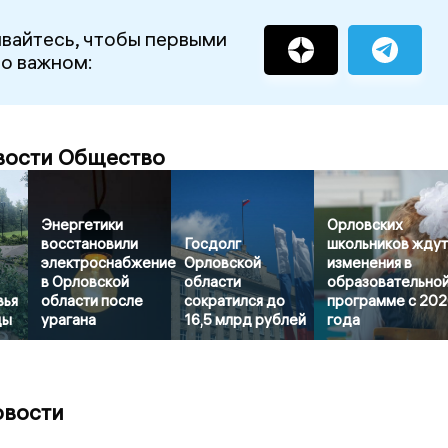
вайтесь, чтобы первыми
 о важном:
вости Общество
Энергетики
Орловских
восстановили
Госдолг
школьников жду
электроснабжение
Орловской
изменения в
в Орловской
области
образовательно
вья
области после
сократился до
программе с 20
ды
урагана
16,5 млрд рублей
года
овости