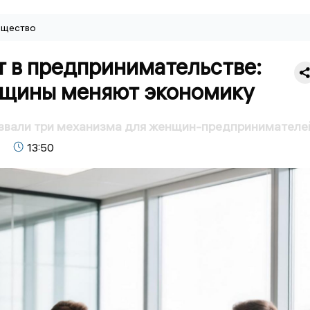
щество
т в предпринимательстве:
нщины меняют экономику
звали три механизма для женщин-предпринимателе
13:50