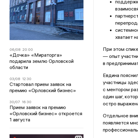
поддержк
взаимосв
партнерст
перепрода
системнос
хватает н
При этом спике
06/08
20:00
«Дочка» «Мираторга»
— опыт участн
подарила землю Орловской
в предпринимат
области
Евдина пояснил
03/08
12:30
участницы здес
Стартовал прием заявок на
с ментором ра
премию «Орловский бизнес»
один шаг, кото
30/07
16:30
остро выражена
Прием заявок на премию
«Орловский бизнес» откроется
Отдельное вним
1 августа
появляется мно
профессиональ