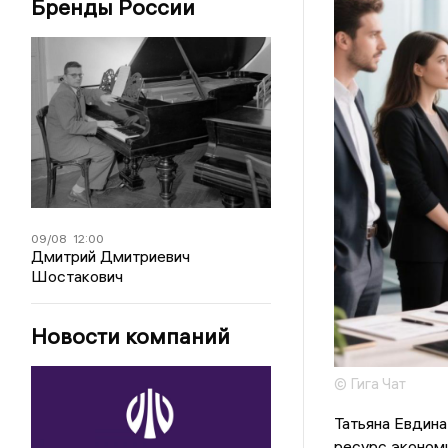
Бренды России
09/08
12:00
Дмитрий Дмитриевич
Шостакович
Новости компаний
© Гига Чат
Татьяна Евдина
ресурс эконом