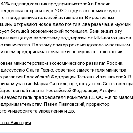
 41% индивидуальных предпринимателей в России —
тенденция сохранится, к 2030 году в экономике будет
тет предпринимательской активности. В креативных
щины открывают новое дело почти в два раза чаще мужчин,
ует большой экономический потенциал. Банк видит эту
едлагает целую экосистему поддержки: от ИИ-помощников
аставничества. Поэтому спикер рекомендовала участницам
 и всем предпринимателям, не игнорировать технологии.
ована министерством экономического развития России.
дискуссию Ольга Терно, советник заместителя министра
о развития Российской Федерации Татьяны Илюшниковой. В
приняли участие Мария Ситтель, председатель Союза женщи
Общественной палаты Российской Федерации; Альфия
вый заместитель председателя Комитета ГД ФС РФ по малом
едпринимательству; Павел Павловский, проректор
го университета управления и др.
рова Виктория