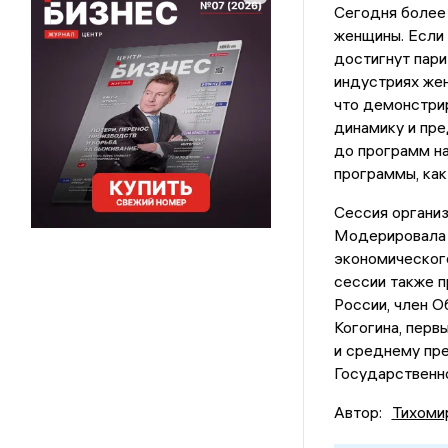
Сегодня более
женщины. Если 
достигнут пари
индустриях жен
что демонстрир
динамику и пр
до программ н
программы, как
Сессия организ
Модерировала 
экономическог
сессии также 
России, член 
Когогина, пер
и среднему пр
Государственно
Автор:
Тихоми