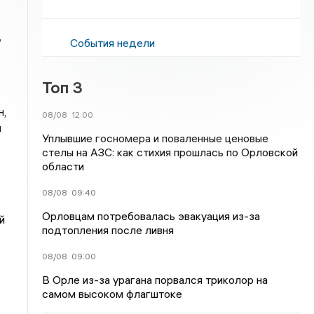
,
События недели
Топ 3
н,
08/08
12:00
и
Уплывшие госномера и поваленные ценовые
стелы на АЗС: как стихия прошлась по Орловской
области
08/08
09:40
Орловцам потребовалась эвакуация из-за
й
подтопления после ливня
08/08
09:00
В Орле из-за урагана порвался триколор на
самом высоком флагштоке