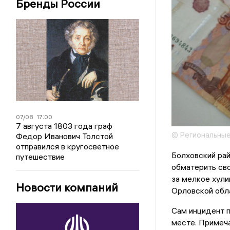
Бренды России
07/08
17:00
7 августа 1803 года граф
© Региональные
Федор Иванович Толстой
отправился в кругосветное
Болховский ра
путешествие
обматерить сво
за мелкое хул
Новости компаний
Орловской обл
Сам инцидент 
месте. Примеча