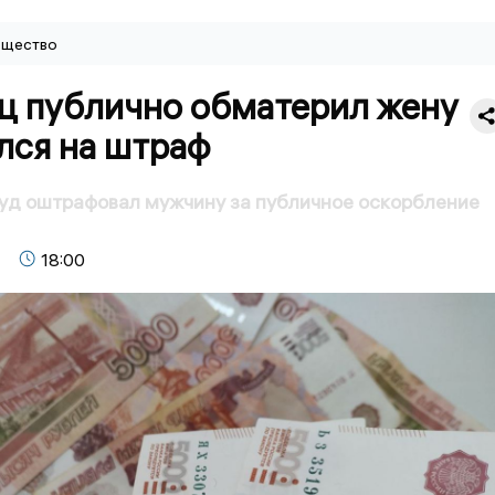
щество
ц публично обматерил жену
лся на штраф
уд оштрафовал мужчину за публичное оскорбление
18:00