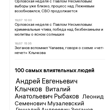
Орловская неделя с Павлом Несмеловым:
выборы уже близко, процесс над Лежневым
возобновился, СВО продолжается
19/07
10:00
Орловская неделя с Павлом Несмеловым:
криминальные чтива, победа над безбензиньем и
молитвы о ясном солнышке
18/07
15:35
Зюганов вспомнил Чапаева, говоря о схеме «чет-
нечет» Клычкова
100 самых влиятельных людей
Андрей Евгеньевич
Клычков
Виталий
Анатольевич Рыбаков
Леонид
Семенович Музалевский
Геннадий Андреевич Зюганов