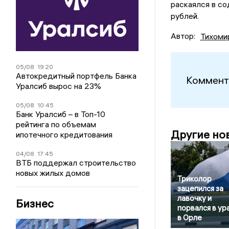
раскаялся в со
рублей.
Автор:
Тихоми
05/08
19:20
Автокредитный портфель Банка
Коммент
Уралсиб вырос на 23%
05/08
10:45
Банк Уралсиб – в Топ-10
рейтинга по объемам
Другие но
ипотечного кредитования
04/08
17:45
ВТБ поддержал строительство
новых жилых домов
Триколор
зацепился за
лавочку и
Бизнес
порвался в ур
в Орле