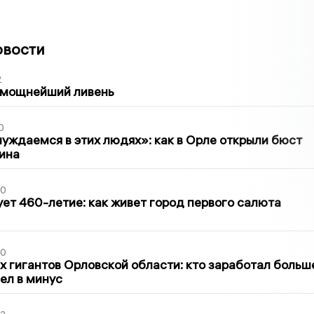
овости
2
 мощнейший ливень
0
уждаемся в этих людях»: как в Орле открыли бюст
ина
30
ет 460-летие: как живет город первого салюта
30
х гигантов Орловской области: кто заработал больш
шел в минус