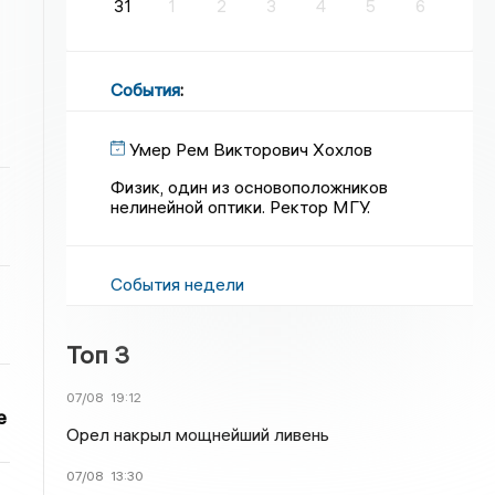
31
1
2
3
4
5
6
События
:
Умер Рем Викторович Хохлов
Физик, один из основоположников
нелинейной оптики. Ректор МГУ.
События недели
Топ 3
07/08
19:12
е
Орел накрыл мощнейший ливень
07/08
13:30