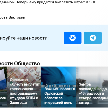
деянном. Теперь ему придется выплатить штраф в 500
рова Виктория
ируйте наши новости:
вости Общество
Орловская
область выплатит
Завтра
компенсацию
Важные новости в
похолодание до
пострадавшему
Орловской
+16 градусов и
аган
от удара БПЛА в
области за
северо-западны
Залегощи
вчерашний день
ветер