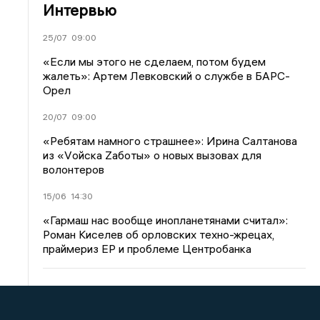
Интервью
25/07
09:00
«Если мы этого не сделаем, потом будем
жалеть»: Артем Левковский о службе в БАРС-
Орел
20/07
09:00
«Ребятам намного страшнее»: Ирина Салтанова
из «Vойска Zаботы» о новых вызовах для
волонтеров
15/06
14:30
«Гармаш нас вообще инопланетянами считал»:
Роман Киселев об орловских техно-жрецах,
праймериз ЕР и проблеме Центробанка