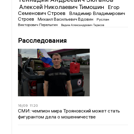
Алексей Николаевич Тимошин
Егор
Семенович Строев
Владимир Владимирович
Строев
Михаил Васильевич Вдовин
Руслан
Викторович Перелыгин
Вадим Александрович Тарасов
Расследования
16/09
11:20
СМИ: чемпион мира Трояновский может стать
фигурантом дела о мошенничестве