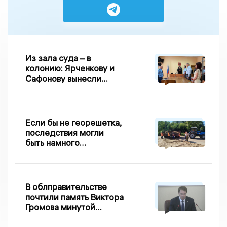
Из зала суда – в
колонию: Ярченкову и
Сафонову вынесли
приговор по делу о
взятке
Если бы не георешетка,
последствия могли
быть намного
серьезнее: Вдовин о
сходе песка на
Дворянке
В облправительстве
почтили память Виктора
Громова минутой
молчания