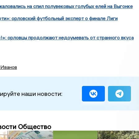
аловались на спил полувековых голубых елей на Выгонке
и»: орловский футбольный эксперт о финале Лиги
!»: орловцы продолжают недоумевать от странного вкуса
 Иванов
ируйте наши новости:
вости Общество