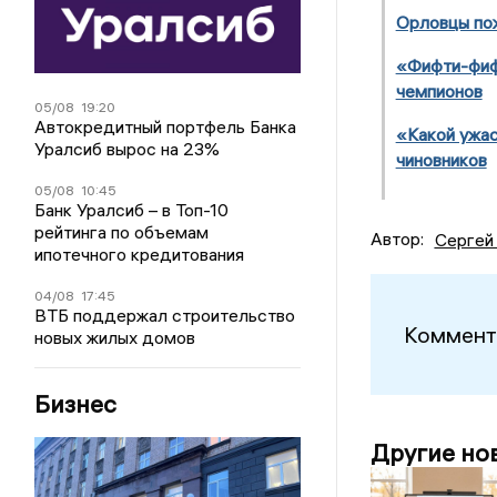
Орловцы пож
«Фифти-фифт
чемпионов
05/08
19:20
Автокредитный портфель Банка
«Какой ужас
Уралсиб вырос на 23%
чиновников
05/08
10:45
Банк Уралсиб – в Топ-10
рейтинга по объемам
Автор:
Сергей
ипотечного кредитования
04/08
17:45
ВТБ поддержал строительство
Коммент
новых жилых домов
Бизнес
Другие но