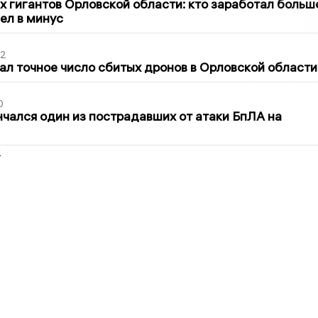
х гигантов Орловской области: кто заработал больш
шел в минус
02
ал точное число сбитых дронов в Орловской области
0
нчался один из пострадавших от атаки БпЛА на
2