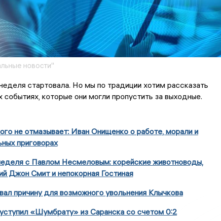
льные новости"
неделя стартовала. Но мы по традиции хотим рассказать
х событиях, которые они могли пропустить за выходные.
ого не отмазывает: Иван Онищенко о работе, морали и
ьных приговорах
неделя с Павлом Несмеловым: корейские животноводы,
й Джон Смит и непокорная Гостиная
вал причину для возможного увольнения Клычкова
уступил «Шумбрату» из Саранска со счетом 0:2