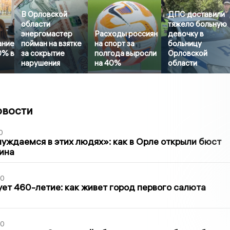
В Орловской
ДПС доставили
области
тяжело больную
энергомастер
Расходы россиян
девочку в
ание
пойман на взятке
на спорт за
больницу
0% в
за сокрытие
полгода выросли
Орловской
нарушения
на 40%
области
овости
0
уждаемся в этих людях»: как в Орле открыли бюст
ина
30
ет 460-летие: как живет город первого салюта
30