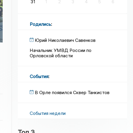
31
1
2
3
4
5
6
Родились
:
Юрий Николаевич Савенков
Начальник УМВД России по
Орловской области
События
:
В Орле появился Сквер Танкистов
События недели
Топ 3