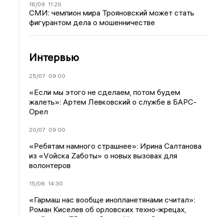
16/09
11:20
СМИ: чемпион мира Трояновский может стать
фигурантом дела о мошенничестве
Интервью
25/07
09:00
«Если мы этого не сделаем, потом будем
жалеть»: Артем Левковский о службе в БАРС-
Орел
20/07
09:00
«Ребятам намного страшнее»: Ирина Салтанова
из «Vойска Zаботы» о новых вызовах для
волонтеров
15/06
14:30
«Гармаш нас вообще инопланетянами считал»:
Роман Киселев об орловских техно-жрецах,