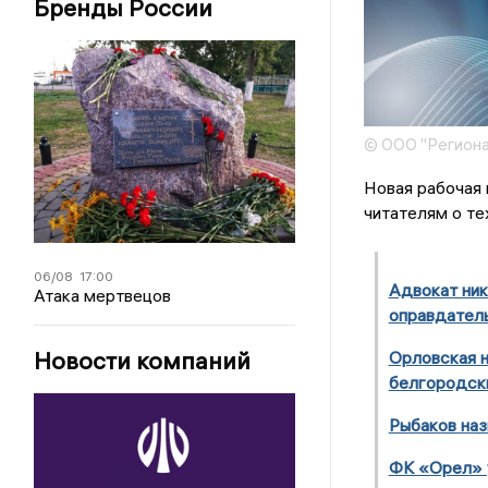
Бренды России
© ООО "Региона
Новая рабочая 
читателям о те
06/08
17:00
Адвокат ник
Атака мертвецов
оправдател
Новости компаний
Орловская 
белгородски
Рыбаков наз
ФК «Орел» 