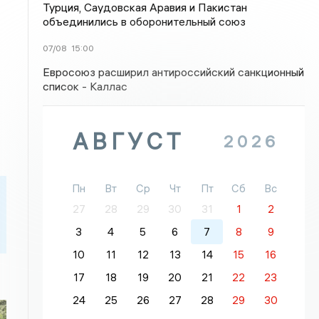
Турция, Саудовская Аравия и Пакистан
объединились в оборонительный союз
07/08
15:00
Евросоюз расширил антироссийский санкционный
список - Каллас
АВГУСТ
2026
Пн
Вт
Ср
Чт
Пт
Сб
Вс
27
28
29
30
31
1
2
3
4
5
6
7
8
9
10
11
12
13
14
15
16
17
18
19
20
21
22
23
24
25
26
27
28
29
30