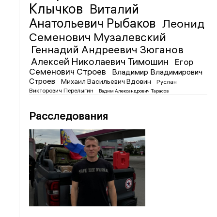
Клычков
Виталий
Анатольевич Рыбаков
Леонид
Семенович Музалевский
Геннадий Андреевич Зюганов
Алексей Николаевич Тимошин
Егор
Семенович Строев
Владимир Владимирович
Строев
Михаил Васильевич Вдовин
Руслан
Викторович Перелыгин
Вадим Александрович Тарасов
Расследования