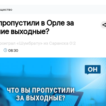
щество
пропустили в Орле за
ие выходные?
роиграл «Шумбрату» из Саранска 0:2
08:30