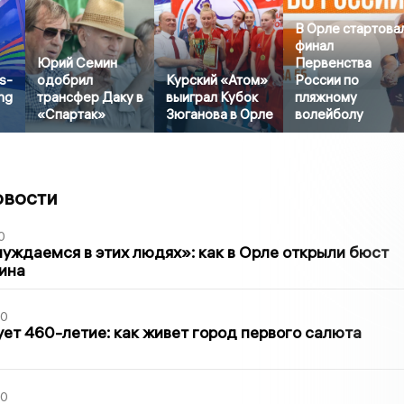
В Орле стартова
финал
Юрий Семин
Первенства
s-
одобрил
Курский «Атом»
России по
ng
трансфер Даку в
выиграл Кубок
пляжному
«Спартак»
Зюганова в Орле
волейболу
овости
0
уждаемся в этих людях»: как в Орле открыли бюст
ина
30
ет 460-летие: как живет город первого салюта
30