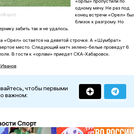
«орлы» пропустили по
одному мячу. Не раз под
л&quot;
конец встречи «Орел» бы
близок к разгрому. Но
ернику забить так и не удалось.
ча «Орел» остается на девятой строчке. А «Шумбрат»
твертое место. Следующий матч зелено-белые проведут 6
поле. В гости к «орлам» приедет СКА-Хабаровск.
 Иванов
вайтесь, чтобы первыми
 о важном:
вости Спорт