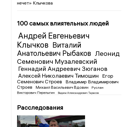
нечет» Клычкова
100 самых влиятельных людей
Андрей Евгеньевич
Клычков
Виталий
Анатольевич Рыбаков
Леонид
Семенович Музалевский
Геннадий Андреевич Зюганов
Алексей Николаевич Тимошин
Егор
Семенович Строев
Владимир Владимирович
Строев
Михаил Васильевич Вдовин
Руслан
Викторович Перелыгин
Вадим Александрович Тарасов
Расследования