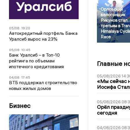
Орловский
велогонщик
Рикунов стал
третьим в Tran
05/08
19:20
Himalaya Cycli
Автокредитный портфель Банка
Race
Уралсиб вырос на 23%
05/08
10:45
Банк Уралсиб – в Топ-10
рейтинга по объемам
Главные н
ипотечного кредитования
05/08/2026 14:3
04/08
17:45
«Мы сейчас н
ВТБ поддержал строительство
Иосифа Стал
новых жилых домов
05/08/2026 08:
Бизнес
Орёл праздну
сегодня
04/08/2026 08: