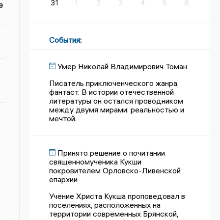
31
1
2
3
4
5
6
е
События
:
Умер Николай Владимирович Томан
Писатель приключенческого жанра,
фантаст. В истории отечественной
литературы он остался проводником
между двумя мирами: реальностью и
мечтой.
Принято решение о почитании
священномученика Кукши
покровителем Орловско-Ливенской
епархии
Учение Христа Кукша проповедовал в
поселениях, расположенных на
территории современных Брянской,