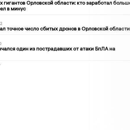
х гигантов Орловской области: кто заработал больш
шел в минус
02
ал точное число сбитых дронов в Орловской области
0
нчался один из пострадавших от атаки БпЛА на
2