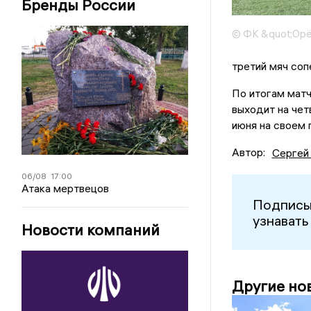
Бренды России
© ФК &quot;Орё
третий мяч соп
По итогам мат
выходит на че
июня на своем 
Автор:
Сергей
06/08
17:00
Атака мертвецов
Подписы
узнавать
Новости компаний
Другие но