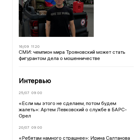
16/09
11:20
СМИ: чемпион мира Трояновский может стать
фигурантом дела о мошенничестве
Интервью
25/07
09:00
«Если мы этого не сделаем, потом будем
жалеть»: Артем Левковский о службе в БАРС-
Орел
20/07
09:00
«Ребятам намного страшнее»: Ирина Салтанова