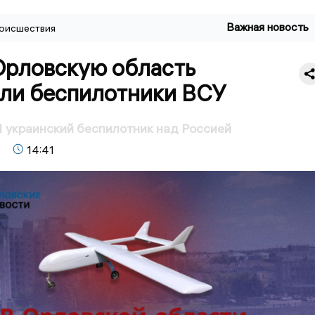
Важная новость
оисшествия
Орловскую область
али беспилотники ВСУ
 украинский беспилотник над Россией
14:41