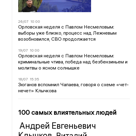
26/07
10:00
Орловская неделя с Павлом Несмеловым:
выборы уже близко, процесс над Лежневым
возобновился, СВО продолжается
19/07
10:00
Орловская неделя с Павлом Несмеловым:
криминальные чтива, победа над безбензиньем и
молитвы о ясном солнышке
18/07
15:35
Зюганов вспомнил Чапаева, говоря о схеме «чет-
нечет» Клычкова
100 самых влиятельных людей
Андрей Евгеньевич
Клычков
Виталий