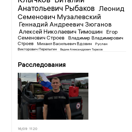
Анатольевич Рыбаков
Леонид
Семенович Музалевский
Геннадий Андреевич Зюганов
Алексей Николаевич Тимошин
Егор
Семенович Строев
Владимир Владимирович
Строев
Михаил Васильевич Вдовин
Руслан
Викторович Перелыгин
Вадим Александрович Тарасов
Расследования
16/09
11:20