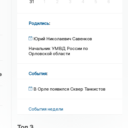
31
1
2
3
4
5
6
Родились
:
Юрий Николаевич Савенков
Начальник УМВД России по
Орловской области
События
:
е
В Орле появился Сквер Танкистов
События недели
Топ 3