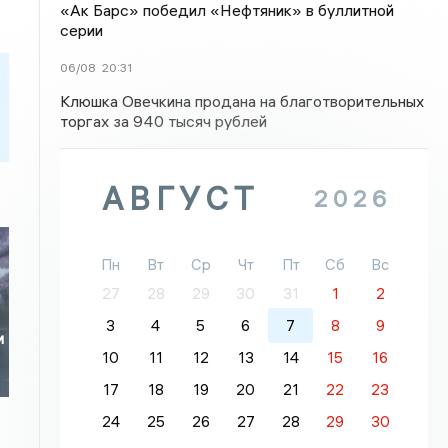
«Ак Барс» победил «Нефтяник» в буллитной
серии
06/08
20:31
Клюшка Овечкина продана на благотворительных
торгах за 940 тысяч рублей
АВГУСТ
2026
Пн
Вт
Ср
Чт
Пт
Сб
Вс
27
28
29
30
31
1
2
3
4
5
6
7
8
9
и
10
11
12
13
14
15
16
17
18
19
20
21
22
23
24
25
26
27
28
29
30