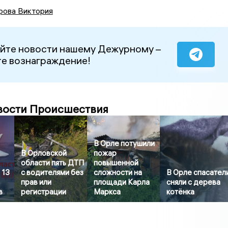
рова Виктория
йте новости нашему Дежурному –
е вознаграждение!
вости Происшествия
В Орле потушили
В Орловской
пожар
области пять ДТП
повышенной
 13
с водителями без
сложности на
В Орле спасател
прав или
площади Карла
сняли с дерева
в
регистрации
Маркса
котёнка