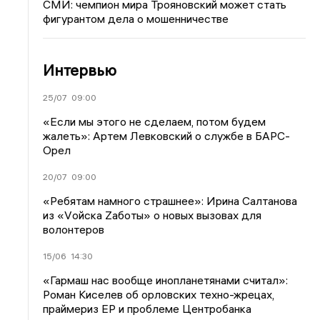
СМИ: чемпион мира Трояновский может стать
фигурантом дела о мошенничестве
Интервью
25/07
09:00
«Если мы этого не сделаем, потом будем
жалеть»: Артем Левковский о службе в БАРС-
Орел
20/07
09:00
«Ребятам намного страшнее»: Ирина Салтанова
из «Vойска Zаботы» о новых вызовах для
волонтеров
15/06
14:30
«Гармаш нас вообще инопланетянами считал»:
Роман Киселев об орловских техно-жрецах,
праймериз ЕР и проблеме Центробанка