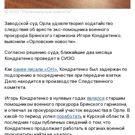
© ООО "Региональные новости"
Заводской суд Орла удовлетворил ходатайство
следствия об аресте экс-помощника военного
прокурора Брянского гарнизона Игоря Кондратенко,
выяснили «Орловские новости».
Согласно решению суда, ближайшие два месяца
Кондратенко проведет в СИЗО.
Как
ранее писали «ОН»
, Кондратенко был задержан по
подозрению в посредничестве при передаче взятки.
Дело находится в производстве Следственного
комитета.
Игорь Кондратенко в нулевых годах
являлся
старшим
помощником военного прокурора Брянского гарнизона,
и отвечал за прокурорский участок ведомства в Орле. В
какой-то период успел
поработать
в Курской области. В
последние годы публичных сведений о том, что
Кондратенко продолжает работать в органах военной
прокуратуры найти не удалось.