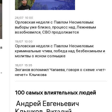
26/07
10:00
Орловская неделя с Павлом Несмеловым:
выборы уже близко, процесс над Лежневым
возобновился, СВО продолжается
19/07
10:00
Орловская неделя с Павлом Несмеловым:
ся
криминальные чтива, победа над безбензиньем и
молитвы о ясном солнышке
18/07
15:35
Зюганов вспомнил Чапаева, говоря о схеме «чет-
 -
нечет» Клычкова
100 самых влиятельных людей
Андрей Евгеньевич
Клычков
Виталий