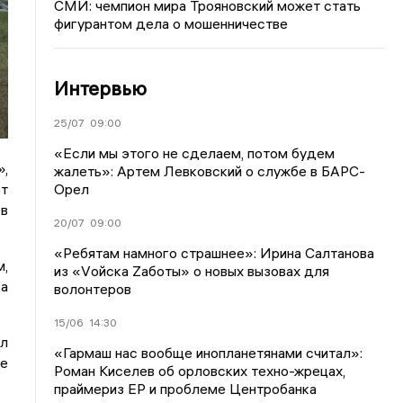
СМИ: чемпион мира Трояновский может стать
фигурантом дела о мошенничестве
Интервью
25/07
09:00
«Если мы этого не сделаем, потом будем
,
жалеть»: Артем Левковский о службе в БАРС-
Орел
от
 в
20/07
09:00
«Ребятам намного страшнее»: Ирина Салтанова
м,
из «Vойска Zаботы» о новых вызовах для
за
волонтеров
15/06
14:30
ел
«Гармаш нас вообще инопланетянами считал»:
ле
Роман Киселев об орловских техно-жрецах,
праймериз ЕР и проблеме Центробанка