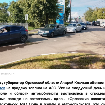
 новости
ду губернатор Орловской области Андрей Клычков объявил
тов
на продажу топлива на АЗС. Уже на следующий день 
Орле и области автомобилисты выстроились в огромн
рые прежде не встречались здесь. «Орловские новост
ескольких АЗС Орла и узнали у автомобилистов, что о