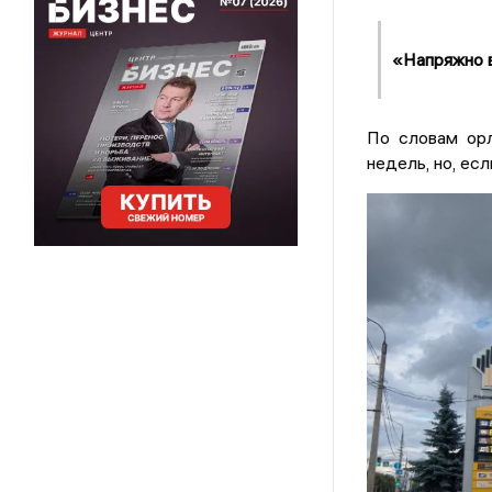
«Напряжно в
По словам орл
недель, но, есл