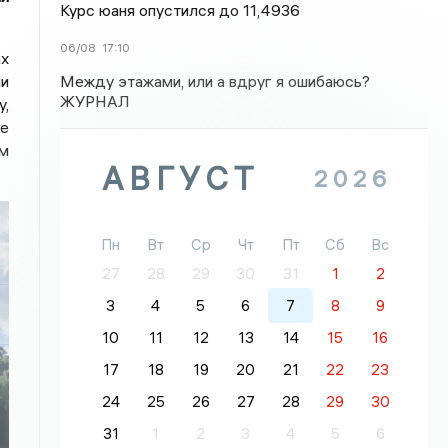
Курс юаня опустился до 11,4936
06/08
17:10
ах
Между этажами, или а вдруг я ошибаюсь?
и
ЖУРНАЛ
у,
те
м
АВГУСТ
2026
Пн
Вт
Ср
Чт
Пт
Сб
Вс
27
28
29
30
31
1
2
3
4
5
6
7
8
9
10
11
12
13
14
15
16
17
18
19
20
21
22
23
24
25
26
27
28
29
30
31
1
2
3
4
5
6