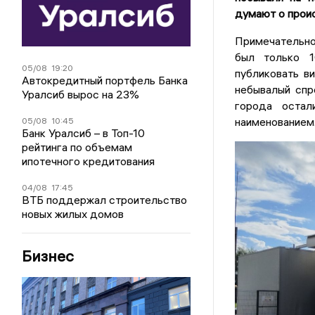
думают о прои
Примечательно,
был только 1
05/08
19:20
публиковать в
Автокредитный портфель Банка
небывалый спр
Уралсиб вырос на 23%
города остал
наименованием
05/08
10:45
Банк Уралсиб – в Топ-10
рейтинга по объемам
ипотечного кредитования
04/08
17:45
ВТБ поддержал строительство
новых жилых домов
Бизнес