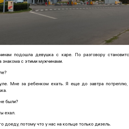
инам подошла девушка с каре. По разговору становит
на знакома с этими мужчинами.
ле?
нуле. Мне за ребенком ехать. Я еще до завтра потреплю,
ка.
не были?
ты ехал.
го доеду, потому что у нас на кольце только дизель.