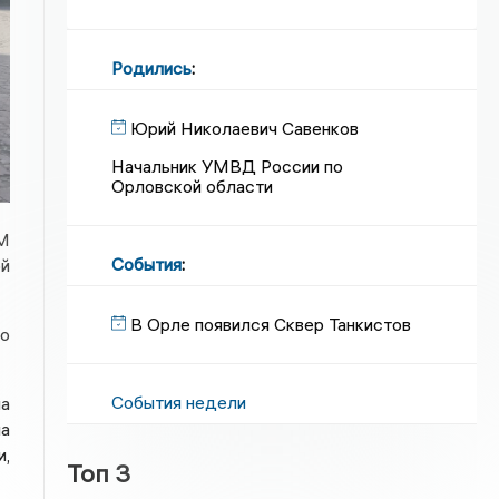
Родились
:
Юрий Николаевич Савенков
Начальник УМВД России по
Орловской области
М
События
:
ой
В Орле появился Сквер Танкистов
но
События недели
ла
на
и,
Топ 3