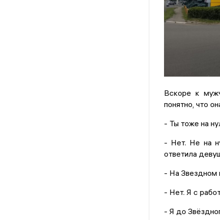
Вскоре к мужч
понятно, что о
- Ты тоже на ну
- Нет. Не на 
ответила девуш
- На Звездном 
- Нет. Я с рабо
- Я до Звёздно