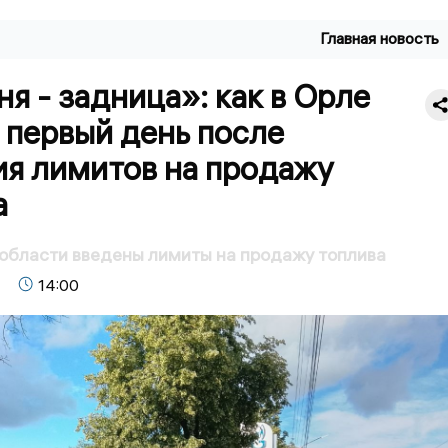
Главная новость
я - задница»: как в Орле
 первый день после
ия лимитов на продажу
а
области введены лимиты на продажу топлива
14:00