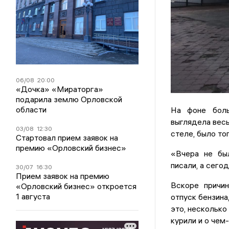
06/08
20:00
«Дочка» «Мираторга»
подарила землю Орловской
области
На фоне боль
выглядела весь
03/08
12:30
стеле, было то
Стартовал прием заявок на
премию «Орловский бизнес»
«Вчера не был
писали, а сего
30/07
16:30
Прием заявок на премию
Вскоре причин
«Орловский бизнес» откроется
1 августа
отпуск бензина
это, несколько
курили и о чем