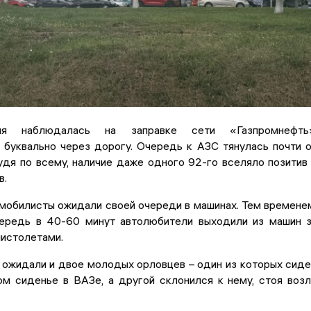
ия наблюдалась на заправке сети «Газпромнефть»
 буквально через дорогу. Очередь к АЗС тянулась почти 
дя по всему, наличие даже одного 92-го вселяло позитив
в.
мобилисты ожидали своей очереди в машинах. Тем времене
ередь в 40-60 минут автолюбители выходили из машин 
пистолетами.
 ожидали и двое молодых орловцев – один из которых сид
ом сиденье в ВАЗе, а другой склонился к нему, стоя воз