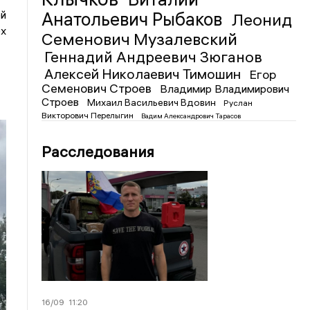
ей
Анатольевич Рыбаков
Леонид
х
Семенович Музалевский
Геннадий Андреевич Зюганов
Алексей Николаевич Тимошин
Егор
Семенович Строев
Владимир Владимирович
Строев
Михаил Васильевич Вдовин
Руслан
Викторович Перелыгин
Вадим Александрович Тарасов
Расследования
16/09
11:20