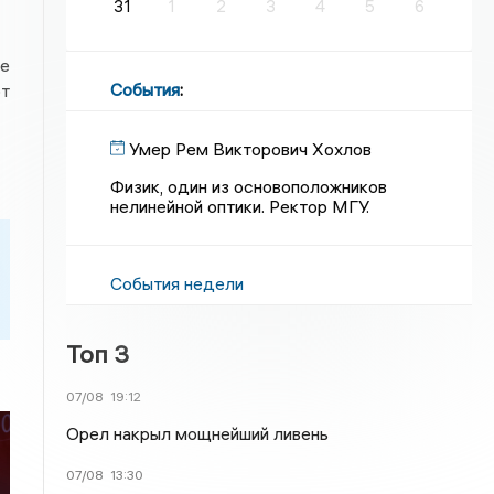
31
1
2
3
4
5
6
ые
События
:
ют
Умер Рем Викторович Хохлов
Физик, один из основоположников
нелинейной оптики. Ректор МГУ.
События недели
Топ 3
07/08
19:12
Орел накрыл мощнейший ливень
07/08
13:30