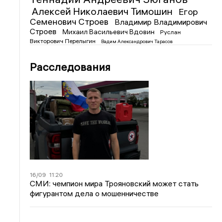
Алексей Николаевич Тимошин
Егор
Семенович Строев
Владимир Владимирович
Строев
Михаил Васильевич Вдовин
Руслан
Викторович Перелыгин
Вадим Александрович Тарасов
Расследования
16/09
11:20
СМИ: чемпион мира Трояновский может стать
фигурантом дела о мошенничестве