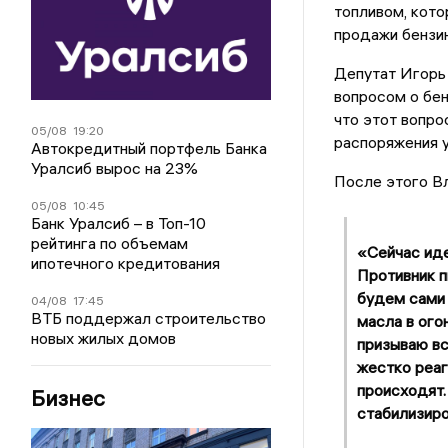
топливом, кото
продажи бензин
Депутат Игорь 
вопросом о бен
что этот вопро
05/08
19:20
распоряжения 
Автокредитный портфель Банка
Уралсиб вырос на 23%
После этого В
05/08
10:45
Банк Уралсиб – в Топ-10
рейтинга по объемам
«Сейчас иде
ипотечного кредитования
Противник п
будем сами 
04/08
17:45
ВТБ поддержал строительство
масла в огон
новых жилых домов
призываю вс
жестко реаг
происходят.
Бизнес
стабилизиро