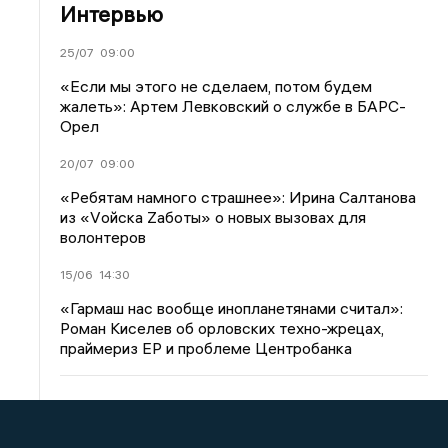
Интервью
25/07
09:00
«Если мы этого не сделаем, потом будем
жалеть»: Артем Левковский о службе в БАРС-
Орел
20/07
09:00
«Ребятам намного страшнее»: Ирина Салтанова
из «Vойска Zаботы» о новых вызовах для
волонтеров
15/06
14:30
«Гармаш нас вообще инопланетянами считал»:
Роман Киселев об орловских техно-жрецах,
праймериз ЕР и проблеме Центробанка