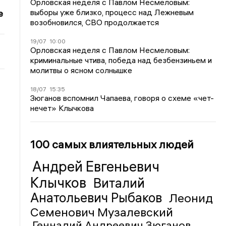
Орловская неделя с Павлом Несмеловым:
выборы уже близко, процесс над Лежневым
е
возобновился, СВО продолжается
19/07
10:00
Орловская неделя с Павлом Несмеловым:
криминальные чтива, победа над безбензиньем и
молитвы о ясном солнышке
18/07
15:35
Зюганов вспомнил Чапаева, говоря о схеме «чет-
нечет» Клычкова
100 самых влиятельных людей
Андрей Евгеньевич
Клычков
Виталий
Анатольевич Рыбаков
Леонид
Семенович Музалевский
Геннадий Андреевич Зюганов