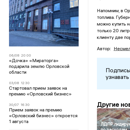
Напомним, в Ор
топлива. Губер
можно купить н
только 20 литр
клиенту две по
Автор:
Несмел
06/08
20:00
«Дочка» «Мираторга»
подарила землю Орловской
Подписы
области
узнавать
03/08
12:30
Стартовал прием заявок на
премию «Орловский бизнес»
Другие но
30/07
16:30
Прием заявок на премию
«Орловский бизнес» откроется
1 августа
ЛДПР лидиру
по расходам