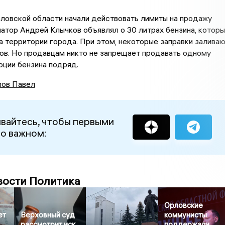
ловской области начали действовать лимиты на продажу
натор Андрей Клычков объявлял о 30 литрах бензина, котор
а территории города. При этом, некоторые заправки залива
ов. Но продавцам никто не запрещает продавать одному
рции бензина подряд.
ов Павел
вайтесь, чтобы первыми
 о важном:
вости Политика
Орловские
ет
Верховный суд
коммунисты
рассмотрит иск
поддержали