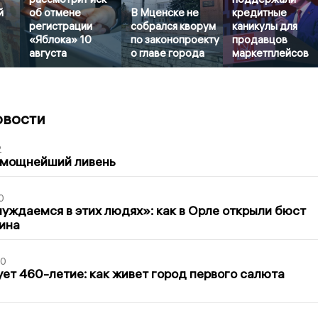
й
об отмене
В Мценске не
кредитные
регистрации
собрался кворум
каникулы для
«Яблока» 10
по законопроекту
продавцов
августа
о главе города
маркетплейсов
овости
2
 мощнейший ливень
0
уждаемся в этих людях»: как в Орле открыли бюст
ина
30
ет 460-летие: как живет город первого салюта