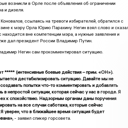
рые возникли в Орле после объявления об ограничении
а и дизеля.
Коновалов, ссылаясь на тревоги избирателей, обратился с
зине к мэру Орла Юрию Парахину. Негин взял слово и сказал
с находится вне компетенции мэра, а нужные заявления и
уже дал президент России Владимир Путин.
ладимир Негин сам прокомментировал ситуацию.
т ***** (интенсивные боевые действия – прим. «ОН»).
ытается дестабилизировать ситуацию. Давайте мы не
создавать попытки что-то комментировать и добавлять
ь в непростой ситуации, которая сейчас у нас в городе. Я
ех к спокойствию. Надзорным органам даны поручения
ировать на все случаи саботажа, которые сейчас
 Я уверен, что в ближайшее время ситуация будет
вана»,
- заявил спикер горсовета.