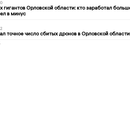
30
х гигантов Орловской области: кто заработал больш
шел в минус
02
ал точное число сбитых дронов в Орловской области
2