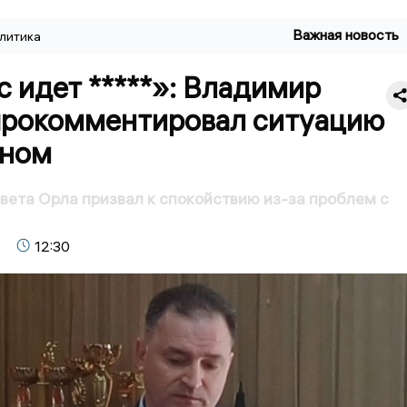
Важная новость
литика
 идет *****»: Владимир
прокомментировал ситуацию
ином
вета Орла призвал к спокойствию из-за проблем с
12:30