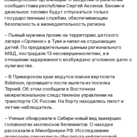
сообщил глава республики Сергей Аксенов. Бензин и
дизельное топливо будут отпускаться только
государственным службам, обеспечивающим
безопасность и жизнедеятельность региона.
– Пьяный мужчина проник на территорию детского
лагеря «Орленок» в Туве и напал на отдыхающих
детей. По предварительным данным регионального
МВД, пострадали 13 несовершеннолетних, а в
отношении задержанного возбуждено уголовное дело о
хулиганстве.
– В Приморском крае ведутся поиски вертолета
Robinson, пропавшего после вылета из поселка
Терней. Об этом сообщили в Восточном
межрегиональном следственном управлении на
транспорте СК России. На борту находились пилот и
летчик-наблюдатель.
– Ученые обнаружили в Сибири новый вид вымерших
головоногих моллюсков белемнитов. О находке
рассказали в Минобрнауки РФ. Исследование
проводили специалисты Института нефтегазовой