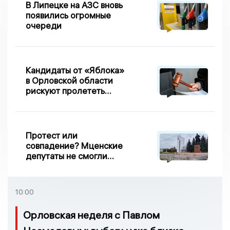
В Липецке на АЗС вновь
появились огромные
очереди
Кандидаты от «Яблока»
в Орловской области
рискуют пролететь
мимо выборов
Протест или
совпадение? Мценские
депутаты не смогли
проголосовать за новый
порядок избрания мэра
10:00
Орловская неделя с Павлом