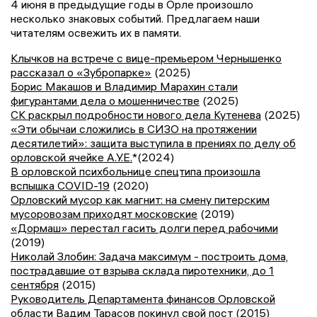
4 июня в предыдущие годы в Орле произошло
несколько знаковых событий. Предлагаем наши
читателям освежить их в памяти.
Клычков на встрече с вице-премьером Чернышенко
рассказал о «Зубропарке»
(2025)
Борис Макашов и Владимир Марахин стали
фигурантами дела о мошенничестве
(2025)
СК раскрыл подробности нового дела Кутенева
(2025)
«Эти обычаи сложились в СИЗО на протяжении
десятилетий»: защита выступила в прениях по делу об
орловской ячейке А.У.Е.
*(2024)
В орловской психбольнице спецтипа произошла
вспышка COVID-19
(2020)
Орловский мусор как магнит: на смену питерским
мусоровозам приходят московские
(2019)
«Дормаш» перестал гасить долги перед рабочими
(2019)
Николай Злобин: Задача максимум - построить дома,
пострадавшие от взрыва склада пиротехники, до 1
сентября
(2015)
Руководитель Департамента финансов Орловской
области Вадим Тарасов покинул свой пост
(2015)