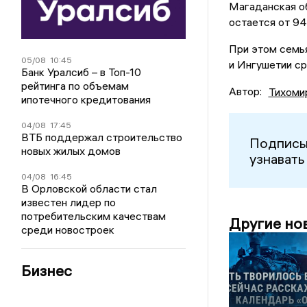
Магаданская об
остается от 94
При этом семья
05/08
10:45
и Ингушетии ср
Банк Уралсиб – в Топ-10
рейтинга по объемам
Автор:
Тихоми
ипотечного кредитования
04/08
17:45
ВТБ поддержал строительство
Подписы
новых жилых домов
узнавать
04/08
16:45
В Орловской области стал
известен лидер по
потребительским качествам
Другие но
среди новостроек
Бизнес