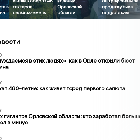
ввели в оборот 46
колонии
оштрафованы за
та в
гектаров
Орловской
продажу пива
она
сельхозземель
области
подросткам
овости
0
уждаемся в этих людях»: как в Орле открыли бюст
ина
30
ет 460-летие: как живет город первого салюта
30
х гигантов Орловской области: кто заработал больш
шел в минус
02