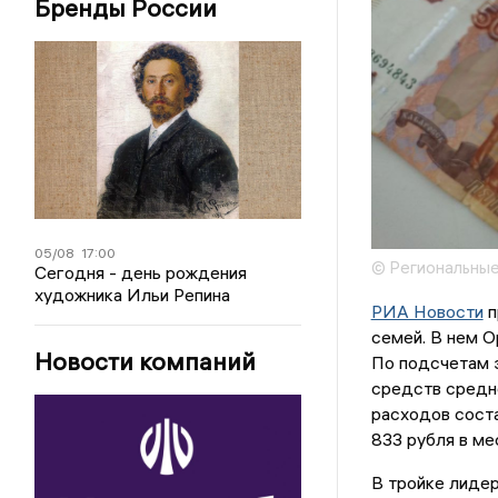
Бренды России
05/08
17:00
© Региональные
Сегодня - день рождения
художника Ильи Репина
РИА Новости
п
семей. В нем О
Новости компаний
По подсчетам э
средств средн
расходов соста
833 рубля в ме
В тройке лиде