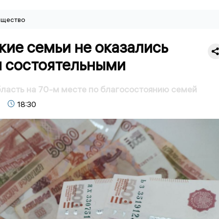
щество
кие семьи не оказались
 состоятельными
ласть на 70-м месте по благосостоянию семей
18:30