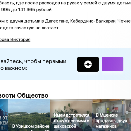
ласть, где после расходов на руках у семей с двумя детьм
 995 до 141 365 рублей.
м с двумя детьми в Дагестане, Кабардино-Балкарии, Чечне
едств зачастую не хватает.
рова Виктория
вайтесь, чтобы первыми
 о важном:
вости Общество
Имам встретился
В Мценске
с осужденными в
продавцы двух
В Урицком районе
шаховской
магазинов