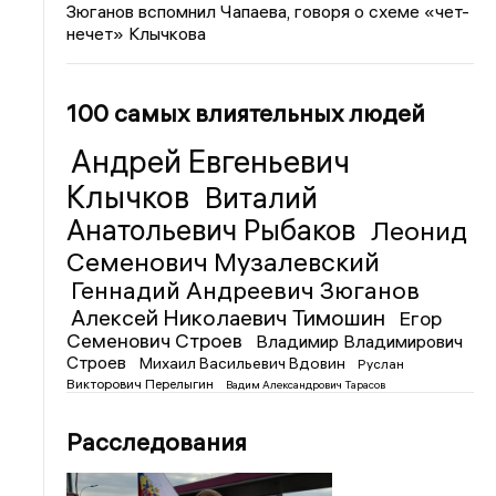
Зюганов вспомнил Чапаева, говоря о схеме «чет-
нечет» Клычкова
100 самых влиятельных людей
Андрей Евгеньевич
Клычков
Виталий
Анатольевич Рыбаков
Леонид
Семенович Музалевский
Геннадий Андреевич Зюганов
Алексей Николаевич Тимошин
Егор
Семенович Строев
Владимир Владимирович
Строев
Михаил Васильевич Вдовин
Руслан
Викторович Перелыгин
Вадим Александрович Тарасов
Расследования