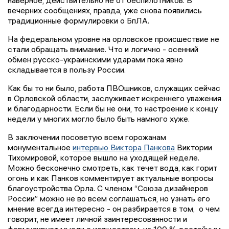
наверное, действительно не от беспилотников. В
вечерних сообщениях, правда, уже снова появились
традиционные формулировки о БпЛА.
На федеральном уровне на орловское происшествие не
стали обращать внимание. Что и логично - осенний
обмен русско-украинскими ударами пока явно
складывается в пользу России.
Как бы то ни было, работа ПВОшников, служащих сейчас
в Орловской области, заслуживает искреннего уважения
и благодарности. Если бы не они, то настроение к концу
недели у многих могло было быть намного хуже.
В заключении посоветую всем горожанам
монументальное
интервью Виктора Панкова
Виктории
Тихомировой, которое вышло на уходящей неделе.
Можно бесконечно смотреть, как течет вода, как горит
огонь и как Панков комментирует актуальные вопросы
благоустройства Орла. С членом “Союза дизайнеров
России” можно не во всем соглашаться, но узнать его
мнение всегда интересно - он разбирается в том, о чем
говорит, не имеет личной заинтересованности и