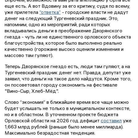
еще есть. А вот Вдовину за его критику, судя по всему,
уже прилетела
“ответка”
- городские власти не дадут
денег на следующий Тургеневский праздник. Это,
напомним, одно из мероприятий, ради которых
вкладывались деньги в преображение Дворянского
гнезда - чуть ли не единственного орловского объекта
благоустройства, которое было выполнено реально
качественно (горожане высоко оценили изменения и
массово там гуляют).
Теперь Дворянское гнездо есть, люди там гуляют, а на
Тургеневский праздник денег нет. Правда, депутат уже
заявил, что деньги на такое дело найдутся. Кроме того,
он посоветовал городу сэкономить на фестивале
"Вино-Сыр, Хлеб-Мёд".
Слово “экономия” в ближайшее время все чаще можно
будет услышать не только в муниципальном контексте,
но и в областном. В уточненном проекте бюджета
Орловской области на 2026 год дефицит
составил
уже
1,663 млрд рублей (раньше было менее миллиарда).
Максимально безрадостная тенденция.