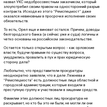
назвал УКС недобросовестным заказчиком, который
злоупотребил своим правом на односторонний разрыв
контракта. Исходя из этого “Ремспецмост” даже
оказался невиновным в просрочке исполнения своих
обязательств.
То есть, Орел еще и виноват остался. Причем, доводы
белгородского банка (а сейчас уже и суда) логичны и
четко основаны на российском законодательстве.
Остается только открытым вопрос - как орловские
власти, будучи правыми по существу вопроса,
умудрились провалить в пух и прах юридическую
сторону дела?
Любопытно, что представители прокуратуры
неоднократно заявляли, что в деле Лежнева и
“Ремспецмоста” есть должностные лица областной и
городской администрации, которые входили в
преступную группу и участвовали в хищении средств.
Фамилии этих должностных лиц прокуратура не
раскрывает, но кто бы это ни были, не могли ли они