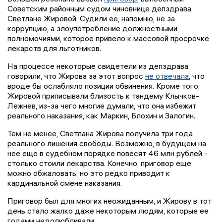
Советским районным судом чиновнице депздрава
Светлане Жировой. Судили ее, напомню, не за
коррупцию, а злоупотребление должностными
полномочиями, которое привело к массовой просрочке
лекарств для льготников.
На процессе некоторые свидетели из депздрава
говорили, что Жирова за этот вопрос
не отвечала
, что
вроде бы ослабляло позиции обвинения. Кроме того,
Жировой приписывали близость к тандему Клычков-
Лежнев, из-за чего многие думали, что она избежит
реального наказания, как Маркин, Блохин и Залогин.
Тем не менее, Светлана Жирова получила три года
реального лишения свободы. Возможно, в будущем на
нее еще в судебном порядке повесят 46 млн рублей -
столько стоили лекарства. Конечно, приговор еще
можно обжаловать, но это редко приводит к
кардинальной смене наказания.
Приговор был для многих неожиданным, и Жирову в тот
день стало жалко даже некоторым людям, которые ее
годами недолюбливали.