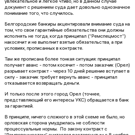
увлекательное и легкое чтиво, но в данном случае
документ с решением суда дает довольно однозначное
понимание того, что случилось.
Белгородские банкиры акцентировали внимание суда на
том, что свои гарантийные обязательства они должны
исполнять не тогда, когда принципал (“Ремспецмост”)
накосячит и не выполнит взятые обязательства, а при
условиях, прописанных в контракте.
Там же прописана более тонкая ситуация: принципал
получает аванс - потом косячит - потом заказчик (Орел)
разрывает контракт - через 10 дней решение вступает в
силу - заказчик требует вернуть аванс - принципал
отказывается возвращать деньги.
И только после этого город Орел (точнее,
представляющий его интересы УКС) обращается в банк
за гарантией.
В принципе, ничего сложного в этой схеме не было, но
орловская сторона умудрилась не соблюсти
процессуальные нормы. По закону контракт с
“Ремпспецмостом” считается расторгнутым с 8 ноября