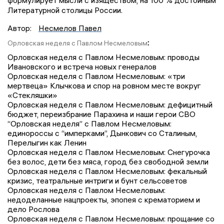
формулирует мысли с изяществом, на 100 % достойным
Литературной столицы России.
Автор:
Несмелов Павел
:
Орловская неделя с Павлом Несмеловым
Орловская неделя с Павлом Несмеловым: проводы
Ивановского и встреча новых генералов
Орловская неделя с Павлом Несмеловым: «три
мертвеца» Клычкова и спор на ровном месте вокруг
«Стекляшки»
Орловская неделя с Павлом Несмеловым: дефицитный
бюджет, переизбрание Парахина и наши герои СВО
“Орловская неделя” с Павлом Несмеловым:
единороссы с “имперками”, Дынкович со Сталиным,
Перелыгин как Ленин
Орловская неделя с Павлом Несмеловым: Снегурочка
без волос, дети без мяса, город без свободной земли
Орловская неделя с Павлом Несмеловым: фекальный
кризис, театральные интриги и бунт сельсоветов
Орловская неделя с Павлом Несмеловым:
недоделанные нацпроекты, эпопея с крематорием и
дело Рослова
Орловская неделя с Павлом Несмеловым: прощание со