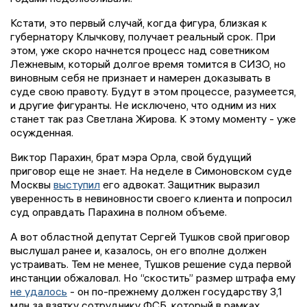
Кстати, это первый случай, когда фигура, близкая к
губернатору Клычкову, получает реальный срок. При
этом, уже скоро начнется процесс над советником
Лежневым, который долгое время томится в СИЗО, но
виновным себя не признает и намерен доказывать в
суде свою правоту. Будут в этом процессе, разумеется,
и другие фигуранты. Не исключено, что одним из них
станет так раз Светлана Жирова. К этому моменту - уже
осужденная.
Виктор Парахин, брат мэра Орла, свой будущий
приговор еще не знает. На неделе в Симоновском суде
Москвы
выступил
его адвокат. Защитник выразил
уверенность в невиновности своего клиента и попросил
суд оправдать Парахина в полном объеме.
А вот областной депутат Сергей Тушков свой приговор
выслушал ранее и, казалось, он его вполне должен
устраивать. Тем не менее, Тушков решение суда первой
инстанции обжаловал. Но “скостить” размер штрафа ему
не удалось
- он по-прежнему должен государству 3,1
млн за взятку сотруднику ФСБ, который в рамках