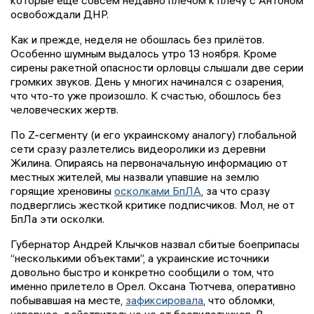
которые еще совсем недавно плечом к плечу с Антоном
освобождали ДНР.
Как и прежде, неделя не обошлась без прилётов.
Особенно шумным выдалось утро 13 ноября. Кроме
сирены ракетной опасности орловцы слышали две серии
громких звуков. День у многих начинался с озарения,
что что-то уже произошло. К счастью, обошлось без
человеческих жертв.
По Z-сегменту (и его украинскому аналогу) глобальной
сети сразу разлетелись видеоролики из деревни
Жилина. Опираясь на первоначальную информацию от
местных жителей, мы назвали упавшие на землю
горящие хреновины
осколками БпЛА
, за что сразу
подверглись жесткой критике подписчиков. Мол, не от
БпЛа эти осколки.
Губернатор Андрей Клычков назвал сбитые боеприпасы
“несколькими объектами”, а украинские источники
довольно быстро и конкретно сообщили о том, что
именно прилетело в Орел. Оксана Тютчева, оперативно
побывавшая на месте,
зафиксировала
, что обломки,