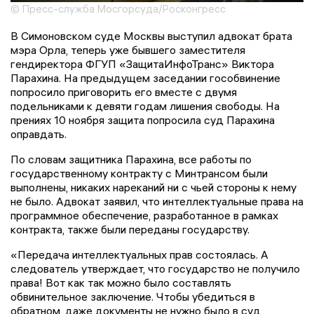
© Пресс-служба Мосгорсуда/Росконгресс
В Симоновском суде Москвы выступил адвокат брата
мэра Орла, теперь уже бывшего заместителя
гендиректора ФГУП «ЗащитаИнфоТранс» Виктора
Парахина. На предыдущем заседании гособвинение
попросило приговорить его вместе с двумя
подельниками к девяти годам лишения свободы. На
прениях 10 ноября защита попросила суд Парахина
оправдать.
По словам защитника Парахина, все работы по
государственному контракту с Минтрансом были
выполнены, никаких нареканий ни с чьей стороны к нему
не было. Адвокат заявил, что интеллектуальные права на
программное обеспечение, разработанное в рамках
контракта, также были переданы государству.
«Передача интеллектуальных прав состоялась. А
следователь утверждает, что государство не получило
права! Вот как так можно было составлять
обвинительное заключение. Чтобы убедиться в
обратном, даже документы не нужно было в суд