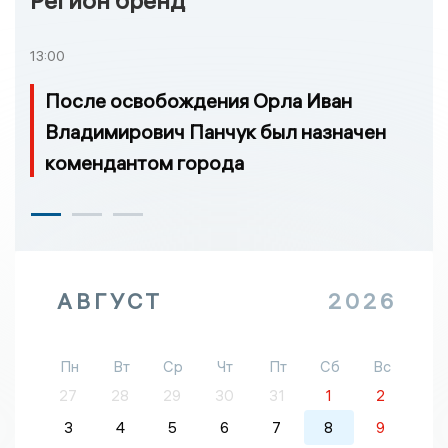
Регион бренд
13:00
После освобождения Орла Иван
Владимирович Панчук был назначен
комендантом города
АВГУСТ
2026
Пн
Вт
Ср
Чт
Пт
Сб
Вс
27
28
29
30
31
1
2
3
4
5
6
7
8
9