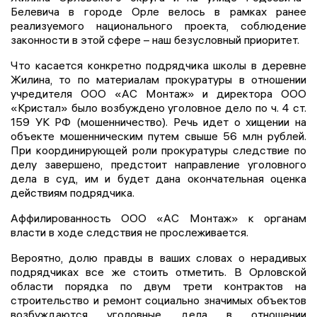
Белевича в городе Орле велось в рамках ранее
реализуемого национального проекта, соблюдение
законности в этой сфере – наш безусловный приоритет.
Что касается конкретно подрядчика школы в деревне
Жилина, то по материалам прокуратуры в отношении
учредителя ООО «АС Монтаж» и директора ООО
«Кристал» было возбуждено уголовное дело по ч. 4 ст.
159 УК РФ (мошенничество). Речь идет о хищении на
объекте мошенническим путем свыше 56 млн рублей.
При координирующей роли прокуратуры следствие по
делу завершено, предстоит направление уголовного
дела в суд, им и будет дана окончательная оценка
действиям подрядчика.
Аффилированность ООО «АС Монтаж» к органам
власти в ходе следствия не прослеживается.
Вероятно, долю правды в ваших словах о нерадивых
подрядчиках все же стоить отметить. В Орловской
области порядка по двум трети контрактов на
строительство и ремонт социально значимых объектов
возбуждаются уголовные дела в отношении