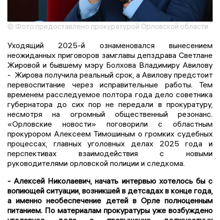
© Фото предоставлено прокуратурой Орловской области
Уходящий 2025-й ознаменовался вынесением
неожиданных приговоров замглавы депздрава Светлане
Жировой и бывшему мэру Болхова Владимиру Авилову
- Жирова получила реальный срок, а Авилову предстоит
перевоспитание через исправительные работы. Тем
временем расследуемое полтора года дело советника
губернатора до сих пор не передали в прокуратуру,
несмотря на огромный общественный резонанс.
«Орловские новости» поговорили с областным
прокурором Алексеем Тимошиным о громких судебных
процессах, главных уголовных делах 2025 года и
перспективах взаимодействия с новыми
руководителями орловской полиции и следкома.
- Алексей Николаевич, начать интервью хотелось бы с
вопиющей ситуации, возникшей в детсадах в конце года,
а именно необеспечение детей в Орле полноценным
питанием. По материалам прокуратуры уже возбуждено