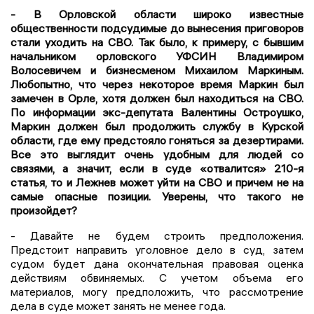
- В Орловской области широко известные
общественности подсудимые до вынесения приговоров
стали уходить на СВО. Так было, к примеру, с бывшим
начальником орловского УФСИН Владимиром
Волосевичем и бизнесменом Михаилом Маркиным.
Любопытно, что через некоторое время Маркин был
замечен в Орле, хотя должен был находиться на СВО.
По информации экс-депутата Валентины Остроушко,
Маркин должен был продолжить службу в Курской
области, где ему предстояло гоняться за дезертирами.
Все это выглядит очень удобным для людей со
связями, а значит, если в суде «отвалится» 210-я
статья, то и Лежнев может уйти на СВО и причем не на
самые опасные позиции. Уверены, что такого не
произойдет?
- Давайте не будем строить предположения.
Предстоит направить уголовное дело в суд, затем
судом будет дана окончательная правовая оценка
действиям обвиняемых. С учетом объема его
материалов, могу предположить, что рассмотрение
дела в суде может занять не менее года.