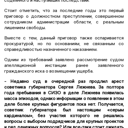
содеянного и наступивших последствий.
Стоит отметить, что за последние годы это первый
приговор о должностном преступлении, совершенном
сотрудником администрации области, с реальным
лишением свободы.
Вместе с тем, данный приговор также оспаривается
прокуратурой, но по основаниям, не связанным со
справедливостью назначенного наказанием.
Одним из требований заявлено рассмотрение судом
апелляционной инстанции ранее заявленного
гражданского иска о возмещении ущерба.
- Недавно суд в очередной раз продлил арест
советника губернатора Сергея Лежнева. За полтора
года пребывания в СИЗО в деле Лежнева появилась
масса эпизодов, однако информации о появлении в этом
деле более крупных фигурантов пока нет. Получается,
советник губернатора был настоящим «серым
кардиналом», без участия которого не решались
вопросы с выбором подрядчиков для крупных проектов
и ряд денежных вопросов? Или все-таки стоит ожидать