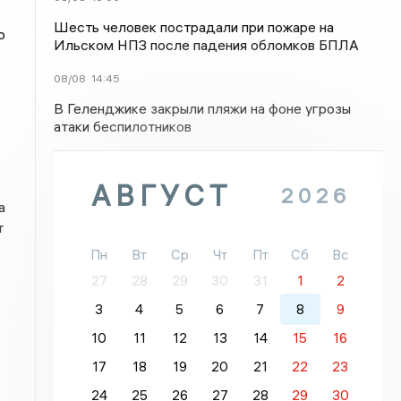
Шесть человек пострадали при пожаре на
о
Ильском НПЗ после падения обломков БПЛА
08/08
14:45
В Геленджике закрыли пляжи на фоне угрозы
атаки беспилотников
АВГУСТ
2026
а
т
Пн
Вт
Ср
Чт
Пт
Сб
Вс
27
28
29
30
31
1
2
3
4
5
6
7
8
9
10
11
12
13
14
15
16
17
18
19
20
21
22
23
24
25
26
27
28
29
30