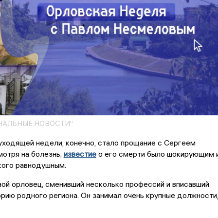
НАЛЬНЫЕ НОВОСТИ"
уходящей недели, конечно, стало прощание с Сергеем
отря на болезнь,
известие
о его смерти было шокирующим 
икого равнодушным.
ной орловец, сменивший несколько профессий и вписавший
орию родного региона. Он занимал очень крупные должности