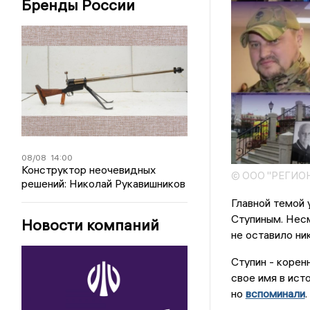
Бренды России
08/08
14:00
Конструктор неочевидных
© ООО "РЕГИО
решений: Николай Рукавишников
Главной темой 
Ступиным. Несм
Новости компаний
не оставило н
Ступин - корен
свое имя в ист
но
вспоминали
.