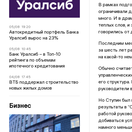
В рамках подг
ограничивали 
много. И в дра
теплых слов, и
05/08
19:20
говорились от 
Автокредитный портфель Банка
Уралсиб вырос на 23%
Последним мес
05/08
10:45
за шесть лет р
Банк Уралсиб – в Топ-10
на какой-то не
рейтинга по объемам
ипотечного кредитования
Обычно считает
управленческих
04/08
17:45
его структура.
ВТБ поддержал строительство
новых жилых домов
руководители в
Но Ступин был 
Бизнес
результаты в “
работой руково
добиваться усп
намного меньш