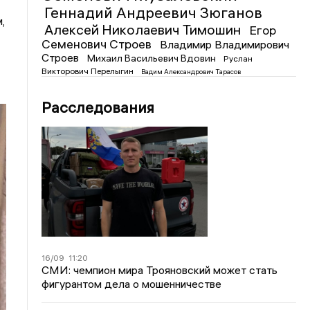
Геннадий Андреевич Зюганов
,
Алексей Николаевич Тимошин
Егор
Семенович Строев
Владимир Владимирович
Строев
Михаил Васильевич Вдовин
Руслан
Викторович Перелыгин
Вадим Александрович Тарасов
Расследования
16/09
11:20
СМИ: чемпион мира Трояновский может стать
фигурантом дела о мошенничестве