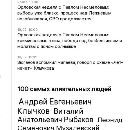
26/07
10:00
Орловская неделя с Павлом Несмеловым:
выборы уже близко, процесс над Лежневым
возобновился, СВО продолжается
19/07
10:00
Орловская неделя с Павлом Несмеловым:
криминальные чтива, победа над безбензиньем и
молитвы о ясном солнышке
18/07
15:35
Зюганов вспомнил Чапаева, говоря о схеме «чет-
нечет» Клычкова
и
100 самых влиятельных людей
Андрей Евгеньевич
Клычков
Виталий
-
Анатольевич Рыбаков
Леонид
Семенович Музалевский