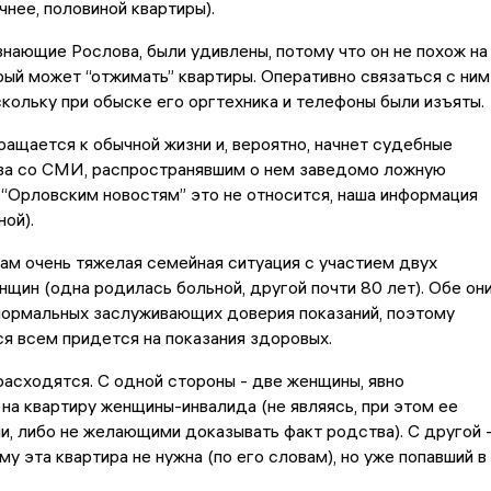
чнее, половиной квартиры).
нающие Рослова, были удивлены, потому что он не похож на
рый может “отжимать” квартиры. Оперативно связаться с ним
скольку при обыске его оргтехника и телефоны были изъяты.
ращается к обычной жизни и, вероятно, начнет судебные
ва со СМИ, распространявшим о нем заведомо ложную
“Орловским новостям” это не относится, наша информация
ой).
там очень тяжелая семейная ситуация с участием двух
щин (одна родилась больной, другой почти 80 лет). Обе он
нормальных заслуживающих доверия показаний, поэтому
я всем придется на показания здоровых.
расходятся. С одной стороны - две женщины, явно
а квартиру женщины-инвалида (не являясь, при этом ее
, либо не желающими доказывать факт родства). С другой 
му эта квартира не нужна (по его словам), но уже попавший в