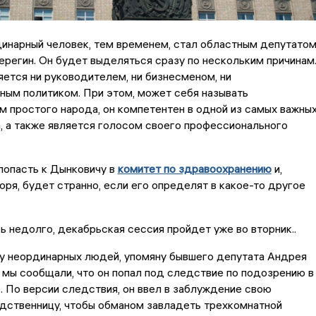
инарный человек, тем временем, стал областным депутатом
регин. Он будет выделяться сразу по нескольким причинам
яется ни руководителем, ни бизнесменом, ни
ным политиком. При этом, может себя называть
 простого народа, он компетентен в одной из самых важны
 а также является голосом своего профессионального
попасть к Дынковичу в
комитет по здравоохранению
и,
оря, будет странно, если его определят в какое-то другое
 недолго, декабрьская сессия пройдет уже во вторник..
му неординарных людей, упомяну бывшего депутата Андрея
 мы сообщали, что он попал под следствие по подозрению в
 По версии следствия, он ввел в заблуждение свою
дственницу, чтобы обманом завладеть трехкомнатной