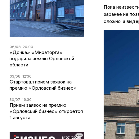
Пока неизвестн
заранее не поз
сложно, а выд
06/08
20:00
«Дочка» «Мираторга»
подарила землю Орловской
области
03/08
12:30
Стартовал прием заявок на
премию «Орловский бизнес»
30/07
16:30
Прием заявок на премию
«Орловский бизнес» откроется
1 августа