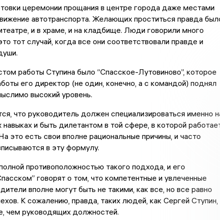
отовки церемонии прощания в центре города даже местами
движение автотранспорта. Желающих проститься правда был
мтеатре, и в храме, и на кладбище. Люди говорили много
 это тот случай, когда все они соответствовали правде и
души.
том работы Ступина было “Спасское-Лутовиново”, которое
аботы его директор (не один, конечно, а с командой) поднял
мыслимо высокий уровень.
ся, что руководитель должен специализироваться именно н
 навыках и быть дилетантом в той сфере, в которой работае
 На это есть свои вполне рациональные причины, и часто
писываются в эту формулу.
полной противоположностью такого подхода, и его
Спасском” говорят о том, что компетентные и увлеченные
дители вполне могут быть не такими, как все, но все равно
ехов. К сожалению, правда, таких людей, как Сергей Ступин,
е, чем руководящих должностей.