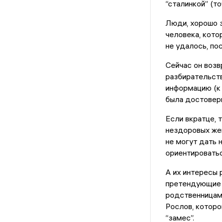
“сталинкой” (то
Люди, хорошо з
человека, кото
не удалось, по
Сейчас он возв
разбирательст
информацию (к 
была достоверн
Если вкратце, 
нездоровых жен
не могут дать 
ориентироватьс
А их интересы 
претендующие н
родственницами
Рослов, которо
“замес”.