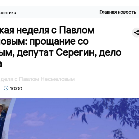
Главная новость
алитика
кая неделя с Павлом
овым: прощание со
м, депутат Серегин, дело
а
еделя с Павлом Несмеловым
10:00