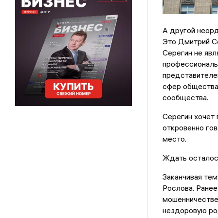
А другой неорд
Это Дмитрий Се
Серегин не явл
профессиональ
представителем
сфер общества,
сообщества.
Серегин хочет 
откровенно гов
место.
Ждать осталось
Заканчивая те
Рослова. Ранее
мошенничестве.
нездоровую ро