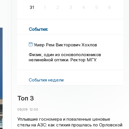
31
1
2
3
4
5
6
События
:
Умер Рем Викторович Хохлов
Физик, один из основоположников
нелинейной оптики. Ректор МГУ.
События недели
Топ 3
08/08
12:00
Уплывшие госномера и поваленные ценовые
стелы на АЗС: как стихия прошлась по Орловской