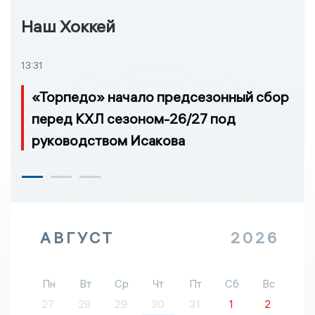
Наш Хоккей
13:31
«Торпедо» начало предсезонный сбор
перед КХЛ сезоном-26/27 под
руководством Исакова
АВГУСТ
2026
Пн
Вт
Ср
Чт
Пт
Сб
Вс
27
28
29
30
31
1
2