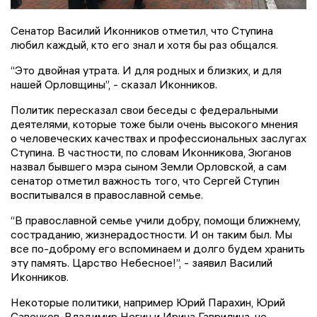
Сенатор Василий Иконников отметил, что Ступина
любил каждый, кто его знал и хотя бы раз общался.
“Это двойная утрата. И для родных и близких, и для
нашей Орловщины”, - сказал Иконников.
Политик пересказал свои беседы с федеральными
деятелями, которые тоже были очень высокого мнения
о человеческих качествах и профессиональных заслугах
Ступина. В частности, по словам Иконникова, Зюганов
назвал бывшего мэра сыном Земли Орловской, а сам
сенатор отметил важность того, что Сергей Ступин
воспитывался в православной семье.
“В православной семье учили добру, помощи ближнему,
состраданию, жизнерадостности. И он таким был. Мы
все по-доброму его вспоминаем и долго будем хранить
эту память. Царство Небесное!”, - заявил Василий
Иконников.
Некоторые политики, например Юрий Парахин, Юрий
Савенков, Владимир Негин и Ирина Гаврилина, не