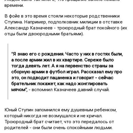
времени.
В фойе в это время стояли некоторые родственники
Ступина. Например, подполковник милиции в отставке
Александр Казначеев - троюродный брат покойного (их
отцы были двоюродными братьями).
“Я знаю его с рождения. Часто у них в гостях были,
а после армии жил в их квартире. Сереже было
тогда девять лет. А я на первенство страны за
сборную армии в футбол играл. Рассказал ему про
это, он подводит пацаненка и говорит - сейчас
брательник покажет, как надо жонглировать
мячом”,
- вспомнил Казначеев давний случай.
Юный Ступин запомнился ему душевным ребенком,
который никогда не возмущался и не кричал.
Троюродный брат считает, что это передалось от
родителей - они были очень спокойными людьми.