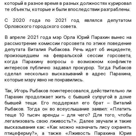
который в разное время в разных должностях курировал
те объекты, которые и были впоследствии разграблены.
С 2020 года по 2021 год являлся депутатом
Орловского городского совета.
В апреле 2021 года мэр Орла Юрий Парахин вынес на
рассмотрение комиссии горсовета по этике поведение
депутата Виталия Рыбакова. Речь идет об инциденте,
произошедшем на февральской сессии горсовета,
когда Парахину вопросы о возможном конфликте
интересов публично задавал прокурор. Тогда Рыбаков
сделал несколько высказываний в адрес Парахина,
которые мэру явно не понравились.
Так, Игорь Рыбаков поинтересовался, действительно ли
Парахин продолжает жить с бывшей супругой в доме
бывшей тещи. Его поддержал его брат – Виталий
Рыбаков. Тогда он во всеуслышание заявил: «Платить
теще 10 тысяч аренды – для чего? Для того, чтобы
легализовать свою лживость?». Далее звучали и такие
высказывания как: «Как можно назначать лису охранять
птицеферму?», а также «Лживость Парахина Юрия