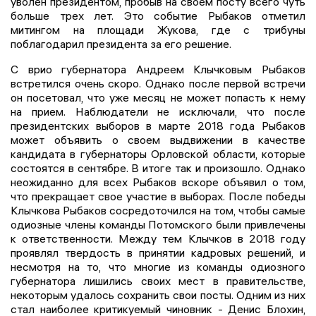
уволен президентом, пробыв на своем посту всего чуть
больше трех лет. Это событие Рыбаков отметил
митингом на площади Жукова, где с трибуны
поблагодарил президента за его решение.
С врио губернатора Андреем Клычковым Рыбаков
встретился очень скоро. Однако после первой встречи
он посетовал, что уже месяц не может попасть к нему
на прием. Наблюдатели не исключали, что после
президентских выборов в марте 2018 года Рыбаков
может объявить о своем выдвижении в качестве
кандидата в губернаторы Орловской области, которые
состоятся в сентябре. В итоге так и произошло. Однако
неожиданно для всех Рыбаков вскоре объявил о том,
что прекращает свое участие в выборах. После победы
Клычкова Рыбаков сосредоточился на том, чтобы самые
одиозные члены команды Потомского были привлечены
к ответственности. Между тем Клычков в 2018 году
проявлял твердость в принятии кадровых решений, и
несмотря на то, что многие из команды одиозного
губернатора лишились своих мест в правительстве,
некоторым удалось сохранить свои посты. Одним из них
стал наиболее критикуемый чиновник - Денис Блохин,