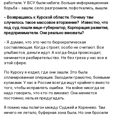
работали. У ВСУ были набеги. Больше информационная
борьба - зашли, село разгромили, пофоткались, вышли.
- Возвращаясь к Курской области. Почему там
случилось такое массовое вторжение? Известно, что
под суд пошли вице-губернатор, Корпорация развития,
предприниматели. Они реально виноваты?
- Я думаю, что это чисто бюрократическая
составляющая. Когда строят, особо не считают. Все
улыбаются, деньги идут. А когда беда происходит,
начинается разбирательство. Не без греха у нас все в
этой сфере.
По Курску я ездил, где они зашли. Это была
спланированная операция. Заходили грамотно, боевыми
кулаками. У нас в России всегда ищут крайнего вместо
того, чтобы исправлять ошибки. На войне никогда не
надо говорить, что кто-то виноват. Она меняется
постоянно, нельзя предугадать.
Я помню наш полигон между Суджей и Коренево. Там
ничего не летало, буферная зона была. Но они бросили