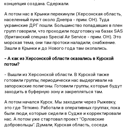
концепция создана. Сдержали.
А потом нас в Крынки перекинули (Херсонская область,
населенный пункт около Днепра - прим. ОН). Туда
украинские ДРГ пошли. Большинство попадавших в плен
групп говорили, что проходили подготовку на базах SAS
(британский спецназ Special Air Service - прим. ОН). Это
морская тема, они там протоки наладили, снабжение.
Зашли в Крынки и до Нового года там окопались.
- А как из Херсонской области оказались в Курской
потом?
- Вышли из Херсонской области. В Курской также
готовили группы, периодически нас выдергивали на
запорожские полигоны. Готовили группы, которые будут
заходить в буферную зону и закрепляться там.
А потом начался Курск. Мы заходили через Рыжевку,
это где Тёткино. Работали в оперативных группах, пока
были люди, которые сидели в Судже и корректировали
нас. А потом уже стартовал проект “Орловские
добровольцы”. Думали, Курская область, соседи.