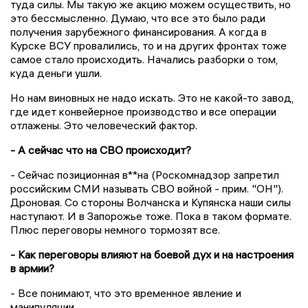
туда силы. Мы такую же акцию можем осуществить, но
это бессмысленно. Думаю, что все это было ради
получения зарубежного финансирования. А когда в
Курске ВСУ провалились, то и на других фронтах тоже
самое стало происходить. Начались разборки о том,
куда деньги ушли.
Но нам виновных не надо искать. Это не какой-то завод,
где идет конвейерное производство и все операции
отлажены. Это человеческий фактор.
- А сейчас что на СВО происходит?
- Сейчас позиционная в**на (Роскомнадзор запретил
российским СМИ называть СВО войной - прим. "ОН").
Дроновая. Со стороны Волчанска и Купянска наши силы
наступают. И в Запорожье тоже. Пока в таком формате.
Плюс переговоры немного тормозят все.
- Как переговоры влияют на боевой дух и на настроения
в армии?
- Все понимают, что это временное явление и
манипуляции.