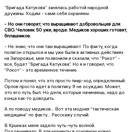
“Бригада Катукова” занялась работой народной
дружины. Ходим - сами себя охраняем.
- Но они говорят, что выращивают добровольцев для
СВО. Человек 50 уже, вроде. Медиков хороших готовят,
бплашников.
- Не знаю, что они там выращивают. По факту, когда
полигон открылся и мы уже были в активных действиях
на Запорожье, мне позвонили и сказали, что “Рокот” -
все, будет “Бригада Катукова”. Но я и говорил, что
“Рокот” - это временное течение.
Потом я понял, что это просто пиар-ход определенный.
Орлов просто идет в политику. Я не осуждаю. Может,
это его путь был. Но дела, которые начинаешь, надо до
конца как-то доводить.
А по поводу медиков… Вот эта модная “тактическая
медицина” по факту… Расскажу случай.
В Крынках меня задело чуть-чуть волной.
Подташнивало. В эти моменты в основном нужно