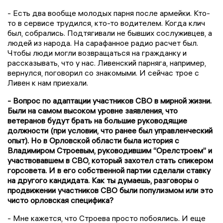
- Есть два вообще молодых парня после армейки. Кто-
то в сервисе трудился, кто-то водителем. Когда клич
был, собрались. Подтягивали не бывших сослуживцев, а
людей из народа. На сарафанное радио расчет был.
Чтобы люди могли возвращаться на гражданку и
рассказывать, что у нас. Ливенский парняга, например,
вернулся, поговорил со знакомыми. И сейчас трое с
Ливен к нам приехали.
- Вопрос по адаптации участников СВО в мирной жизни.
Были на самом высоком уровне заявления, что
ветеранов будут брать на большие руководящие
должности (при условии, что ранее был управленческий
опыт). Но в Орловской области была история с
Владимиром Строевым, руководившим “Орелстроем” и
участвовавшем в СВО, который захотел стать спикером
горсовета. И в его собственной партии сделали ставку
на другого кандидата. Как ты думаешь, разговоры о
продвижении участников СВО были популизмом или это
чисто орловская специфика?
- Мне кажется, что Строева просто побоялись. И еще