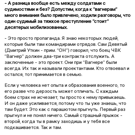
- А разница вообще есть между солдатами с
судимостями и без? Допустим, когда к “вагнерам”
много внимания было привлечено, ходили разговоры, что
один судимый за тяжкое преступление “стоит”
десятерых мобилизованных.
- Это просто пропаганда. Я знаю некоторых людей,
которые были там командирами отрядов. Сам Девятый
(Дмитрий Уткин - прим. “ОН”) говорил, что боец ЧВК
“Вагнер” должен два-три контракта отслужить. А
заключенные - это проект. Они при “Вагнере” были
всегда. Их так и называли проектантами. Кто отвоевал и
остался, тот принимается в семью.
Если у человека нет опыта и образования военного, то
его разве что дерзость может отличать. С каждым
боем страх не исчезает, ты просто к нему привыкаешь.
И он даже усиливается, потому что ты уже знаешь, что
там будет. Это как с парашютом прыгнуть. Первый раз
прыгнул и не понял ничего. Самый страшный прыжок -
второй, когда ты в рамку заходишь и у тебя все
подкашивается. Так и там.