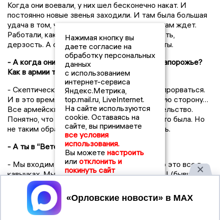
Когда они воевали, у них шел бесконечно накат. И
постоянно новые звенья заходили. И там была большая
удача в том, что люди не понимали, что их там ждет.
Работали, как их подготовили. Была смелость,
Нажимая кнопку вы
дерзость. А следующие бои уже тяжеловаты.
даете согласие на
обработку персональных
- А когда они на Москву пошли, ты был на Запорожье?
данных
Как в армии тогда это воспринималось?
с использованием
интернет-сервиса
- Скептически. Тогда ВСУ везде пытались прорваться.
Яндекс.Метрика,
И в это время оголить тылы и пойти в другую сторону…
top.mail.ru, LiveInternet.
На сайте используются
Все армейские восприняли это как предательство.
cookie. Оставаясь на
Понятно, что там несправедливость какая-то была. Но
сайте, вы принимаете
не таким образом все это надо было решать.
все условия
использования.
- А ты в “Ветеранах” доброволец?
Вы можете
настроить
или
отклонить и
- Мы входим в Добровольческий корпус, но это все в
покинуть сайт
кавычках. Мы напрямую подчиняемся ГУ ГШ (бывшее
ГРУ - прим. “ОН”). Их отряды всегда
существовали. Многие орловские парни там служили.
Принять
Еще в 1984 году были разведбаты, присоединенные к
определенной бригаде ГРУ. И также во Вторую