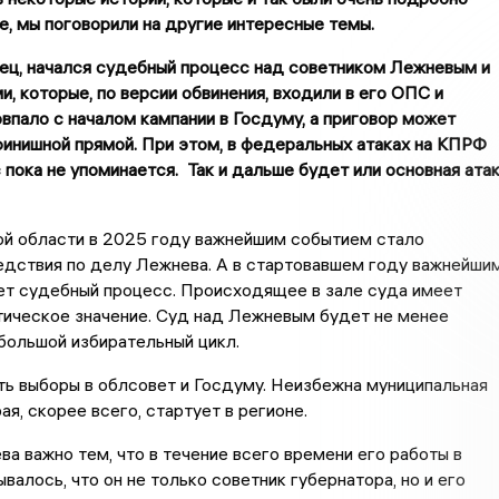
, мы поговорили на другие интересные темы.
нец, начался судебный процесс над советником Лежневым и
, которые, по версии обвинения, входили в его ОПС и
овпало с началом кампании в Госдуму, а приговор может
финишной прямой. При этом, в федеральных атаках на КПРФ
 пока не упоминается. Так и дальше будет или основная ата
ой области в 2025 году важнейшим событием стало
едствия по делу Лежнева. А в стартовавшем году важнейши
ет судебный процесс. Происходящее в зале суда имеет
тическое значение. Суд над Лежневым будет не менее
большой избирательный цикл.
ь выборы в облсовет и Госдуму. Неизбежна муниципальная
ая, скорее всего, стартует в регионе.
а важно тем, что в течение всего времени его работы в
валось, что он не только советник губернатора, но и его