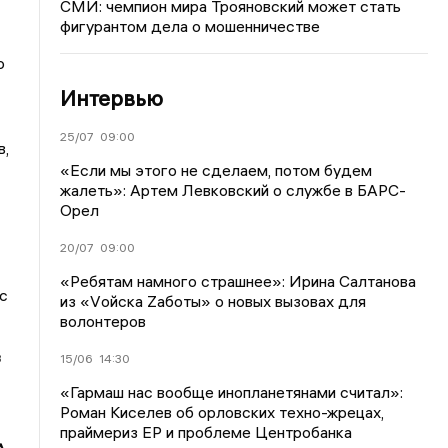
СМИ: чемпион мира Трояновский может стать
фигурантом дела о мошенничестве
о
Интервью
25/07
09:00
в,
«Если мы этого не сделаем, потом будем
жалеть»: Артем Левковский о службе в БАРС-
Орел
20/07
09:00
«Ребятам намного страшнее»: Ирина Салтанова
с
из «Vойска Zаботы» о новых вызовах для
волонтеров
з
15/06
14:30
«Гармаш нас вообще инопланетянами считал»:
Роман Киселев об орловских техно-жрецах,
праймериз ЕР и проблеме Центробанка