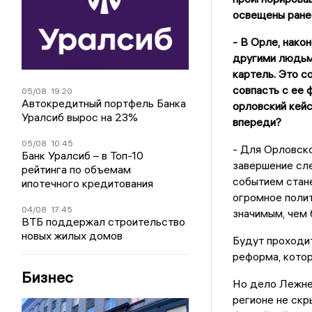
освещены ранее
- В Орле, нако
другими людьми
картель. Это с
совпасть с ее 
05/08
19:20
Автокредитный портфель Банка
орловский кейс
Уралсиб вырос на 23%
впереди?
05/08
10:45
- Для Орловск
Банк Уралсиб – в Топ-10
завершение сл
рейтинга по объемам
событием стан
ипотечного кредитования
огромное поли
04/08
17:45
значимым, чем 
ВТБ поддержал строительство
новых жилых домов
Будут проходит
реформа, котор
Бизнес
Но дело Лежнев
регионе не скры