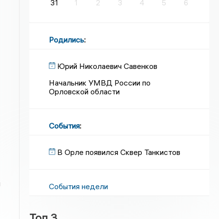
31
1
2
3
4
5
6
Родились
:
Юрий Николаевич Савенков
Начальник УМВД России по
Орловской области
События
:
В Орле появился Сквер Танкистов
и
События недели
Топ 3