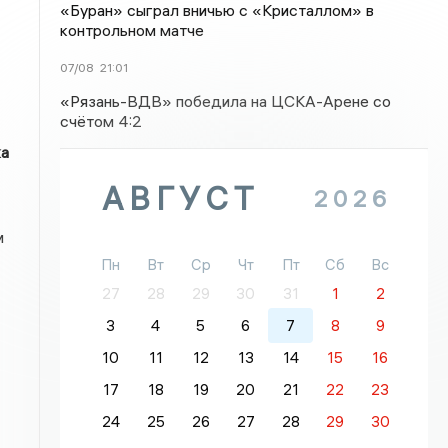
«Буран» сыграл вничью с «Кристаллом» в
контрольном матче
07/08
21:01
«Рязань-ВДВ» победила на ЦСКА-Арене со
счётом 4:2
ка
АВГУСТ
2026
м
Пн
Вт
Ср
Чт
Пт
Сб
Вс
27
28
29
30
31
1
2
3
4
5
6
7
8
9
10
11
12
13
14
15
16
17
18
19
20
21
22
23
24
25
26
27
28
29
30