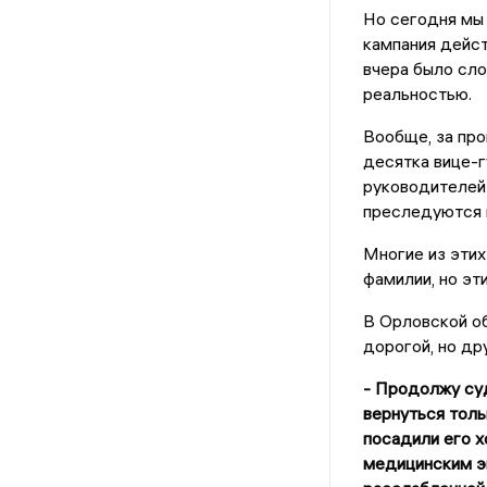
Но сегодня мы
кампания дейст
вчера было сло
реальностью.
Вообще, за пр
десятка вице-г
руководителей 
преследуются 
Многие из этих
фамилии, но эт
В Орловской о
дорогой, но др
- Продолжу суд
вернуться толь
посадили его х
медицинским э