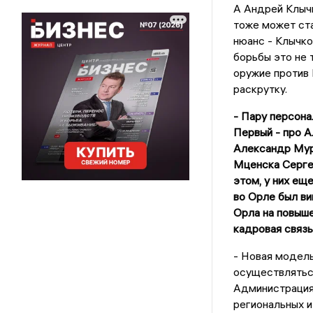
А Андрей Клычк
тоже может ста
нюанс - Клычко
борьбы это не 
оружие против
раскрутку.
- Пару персона
Первый - про 
Александр Мур
Мценска Сергея
этом, у них ещ
во Орле был ви
Орла на повыше
кадровая связь
- Новая модель
осуществляться
Администрация
региональных и