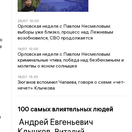
26/07
10:00
Орловская неделя с Павлом Несмеловым:
выборы уже близко, процесс над Лежневым
возобновился, СВО продолжается
о
в
19/07
10:00
Орловская неделя с Павлом Несмеловым:
криминальные чтива, победа над безбензиньем и
молитвы о ясном солнышке
18/07
15:35
Зюганов вспомнил Чапаева, говоря о схеме «чет-
нечет» Клычкова
100 самых влиятельных людей
в
Андрей Евгеньевич
Клычков
Виталий