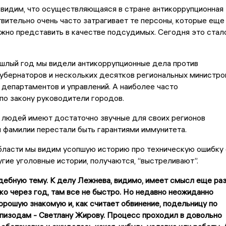
 видим, что осуществляющаяся в стране антикоррупционная
вительно очень часто затрагивает те персоны, которые еще
жно представить в качестве подсудимых. Сегодня это стал
ошлый год мы видели антикоррупционные дела против
убернаторов и нескольких десятков региональных министро
департаментов и управлений. А наиболее часто
по закону руководители городов.
 людей имеют достаточно звучные для своих регионов
и фамилии перестали быть гарантиями иммунитета.
бласти мы видим усопшую историю про техническую ошибку 
угие уголовные истории, получаются, “выстреливают”.
ебную тему. К делу Лежнева, видимо, имеет смысл еще ра
ко через год, там все не быстро. Но недавно неожиданно
орошую знакомую и, как считает обвинение, подельницу по
пизодам - Светлану Жирову. Процесс проходил в довольно