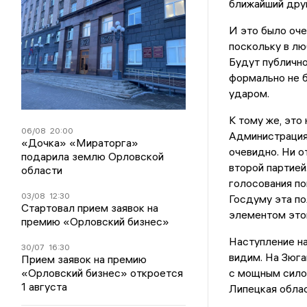
ближайший друг
И это было оче
поскольку в лю
Будут публично
формально не б
ударом.
К тому же, это
06/08
20:00
Администрация 
«Дочка» «Мираторга»
очевидно. Ни о
подарила землю Орловской
второй партией
области
голосования пок
03/08
12:30
Госдуму эта по
Стартовал прием заявок на
элементом этой
премию «Орловский бизнес»
Наступление на
30/07
16:30
видим. На Зюга
Прием заявок на премию
«Орловский бизнес» откроется
с мощным силов
1 августа
Липецкая облас