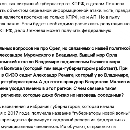
ов, как витринный губернатор от КПРФ, с делом Лежнева
ть объектом серьезной информационной атаки. Есть, правда
в является протеже не только КПРФ, но и АП. Но в пылу
так важно. Если будет необходимо расчехлить репутационно
 КПРФ, дело Лежнева может получить федеральную
льных вопросов не про Орел, но связанных с нашей политикой
Александра Муромского и Владимир. Бывший мэр Орла
омский стал во Владимире подчиненным бывшего мэра
 Волкова (который там вице-губернатором работает). При
е в СИЗО сидит Александр Ремига, который у во Владимире,
це-губернатором. А до этого прокурор Владислав Малкин и
ние уходил именно в этот регион. С чем связана такая
 регионов, которые даже близко не назовешь соседними?
 назначения и избрания губернаторов, которая начала
 с 2017 года, получила название “губернаторы новой волны”
 президента формирует кадровый резерв из федеральных,
 муниципальных чиновников. Их обучают, отправляют в