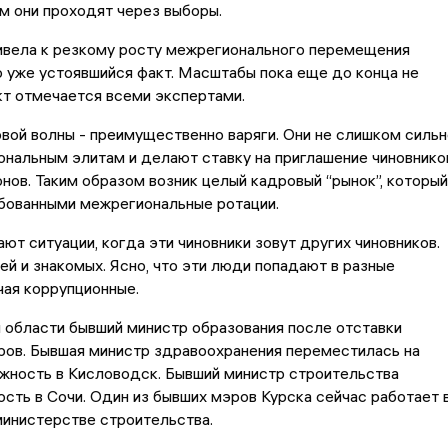
ом они проходят через выборы.
ивела к резкому росту межрегионального перемещения
о уже устоявшийся факт. Масштабы пока еще до конца не
кт отмечается всеми экспертами.
вой волны - преимущественно варяги. Они не слишком сильн
нальным элитам и делают ставку на приглашение чиновнико
онов. Таким образом возник целый кадровый “рынок”, который
бованными межрегиональные ротации.
ют ситуации, когда эти чиновники зовут других чиновников.
зей и знакомых. Ясно, что эти люди попадают в разные
чая коррупционные.
й области бывший министр образования после отставки
ров. Бывшая министр здравоохранения переместилась на
жность в Кисловодск. Бывший министр строительства
сть в Сочи. Один из бывших мэров Курска сейчас работает 
инистерстве строительства.