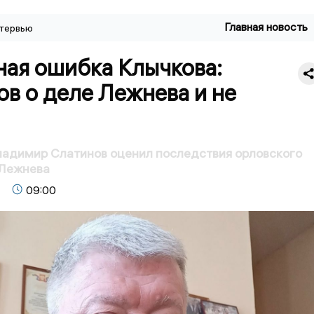
Главная новость
тервью
ная ошибка Клычкова:
в о деле Лежнева и не
ладимир Слатинов оценил последствия орловского
 Лежнева
09:00