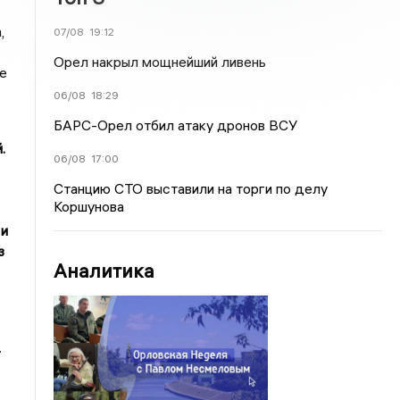
,
07/08
19:12
Орел накрыл мощнейший ливень
е
06/08
18:29
БАРС-Орел отбил атаку дронов ВСУ
.
06/08
17:00
Станцию СТО выставили на торги по делу
Коршунова
 и
з
Аналитика
.