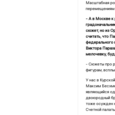
Масштабная рот
перемещениям р
- А в Москве к
градоначальник
сюжет, но из О
считать, что П
федерального м
Виктора Парахи
мелочевку, бу
- Сюжеты про р
фигурам, всплы
У нас в Курско
Максим Бесхме
являющийся од
двоюродный бр
тоже осужден н
Счетной палат