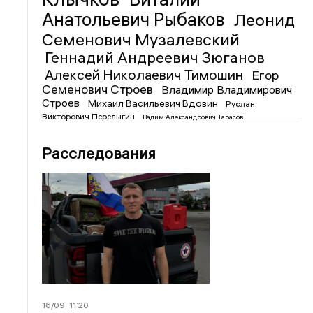
Анатольевич Рыбаков
Леонид
Семенович Музалевский
Геннадий Андреевич Зюганов
Алексей Николаевич Тимошин
Егор
Семенович Строев
Владимир Владимирович
Строев
Михаил Васильевич Вдовин
Руслан
Викторович Перелыгин
Вадим Александрович Тарасов
Расследования
16/09
11:20