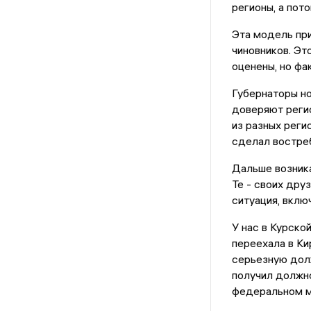
регионы, а пот
Эта модель пр
чиновников. Эт
оценены, но фа
Губернаторы но
доверяют регио
из разных реги
сделал востре
Дальше возника
Те - своих дру
ситуация, вклю
У нас в Курско
переехала в Ки
серьезную дол
получил должно
федеральном м