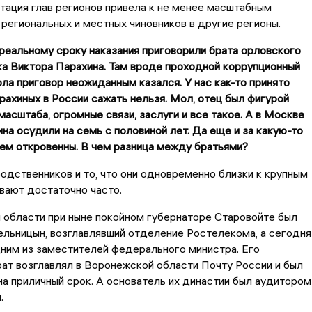
ация глав регионов привела к не менее масштабным
егиональных и местных чиновников в другие регионы.
 реальному сроку наказания приговорили брата орловского
а Виктора Парахина. Там вроде проходной коррупционный
рла приговор неожиданным казался. У нас как-то принято
арахиных в России сажать нельзя. Мол, отец был фигурой
асштаба, огромные связи, заслуги и все такое. А в Москве
на осудили на семь с половиной лет. Да еще и за какую-то
дем откровенны. В чем разница между братьями?
одственников и то, что они одновременно близки к крупным
вают достаточно часто.
й области при ныне покойном губернаторе Старовойте был
льницын, возглавлявший отделение Ростелекома, а сегодня
ним из заместителей федерального министра. Его
ат возглавлял в Воронежской области Почту России и был
а приличный срок. А основатель их династии был аудитором
ы.