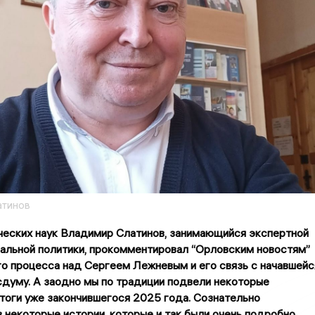
атинов
ческих наук Владимир Слатинов, занимающийся экспертной
альной политики, прокомментировал “Орловским новостям”
о процесса над Сергеем Лежневым и его связь с начавшейс
сдуму. А заодно мы по традиции подвели некоторые
тоги уже закончившегося 2025 года. Сознательно
 некоторые истории, которые и так были очень подробно