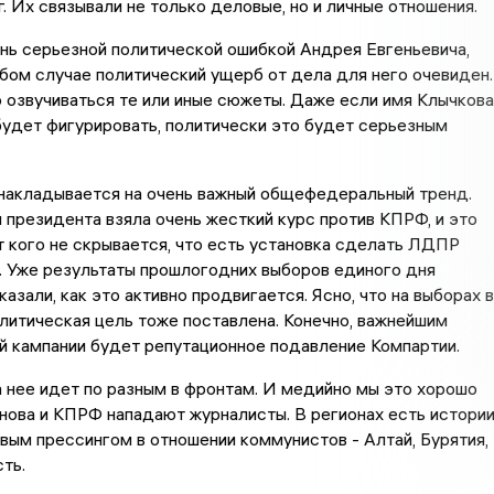
. Их связывали не только деловые, но и личные отношения.
нь серьезной политической ошибкой Андрея Евгеньевича,
бом случае политический ущерб от дела для него очевиден.
 озвучиваться те или иные сюжеты. Даже если имя Клычкова
удет фигурировать, политически это будет серьезным
 накладывается на очень важный общефедеральный тренд.
президента взяла очень жесткий курс против КПРФ, и это
т кого не скрывается, что есть установка сделать ЛДПР
. Уже результаты прошлогодних выборов единого дня
азали, как это активно продвигается. Ясно, что на выборах в
литическая цель тоже поставлена. Конечно, важнейшим
 кампании будет репутационное подавление Компартии.
 нее идет по разным в фронтам. И медийно мы это хорошо
нова и КПРФ нападают журналисты. В регионах есть истори
ым прессингом в отношении коммунистов - Алтай, Бурятия,
ть.