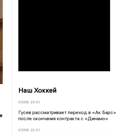
Наш Хоккей
07/08
23:01
Гусев рассматривает переход в «Ак Барс»
я
после окончания контракта с «Динамо»
07/08
22:01