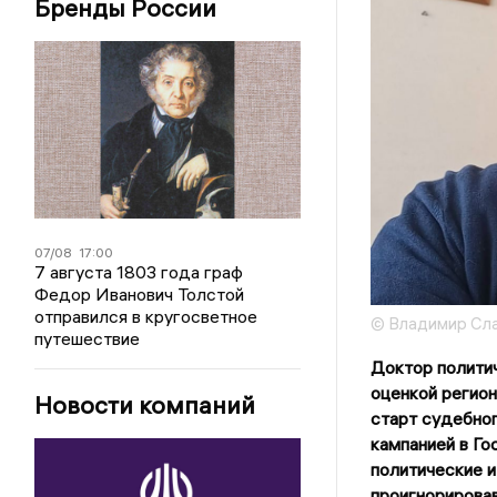
Бренды России
07/08
17:00
7 августа 1803 года граф
Федор Иванович Толстой
отправился в кругосветное
© Владимир Сл
путешествие
Доктор полити
оценкой регион
Новости компаний
старт судебног
кампанией в Го
политические и
проигнорировав