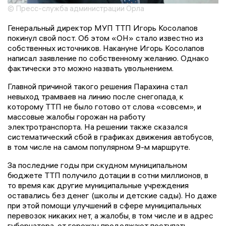
© Пресс-служба администрации Орла
Генеральный директор МУП ТТП Игорь Косолапов
покинул свой пост. Об этом «ОН» стало известно из
собственных источников. Накануне Игорь Косолапов
написал заявление по собственному желанию. Однако
фактически это можно назвать увольнением.
Главной причиной такого решения Парахина стал
невыход трамваев на линию после снегопада, к
которому ТТП не было готово от слова «совсем», и
массовые жалобы горожан на работу
электротранспорта. На решении также сказался
систематический сбой в графиках движения автобусов,
в том числе на самом популярном 9-м маршруте.
За последние годы при скудном муниципальном
бюджете ТТП получило дотации в сотни миллионов, в
то время как другие муниципальные учреждения
оставались без денег (школы и детские сады). Но даже
при этой помощи улучшений в сфере муниципальных
перевозок никаких нет, а жалобы, в том числе и в адрес
губернатора, от горожан продолжают поступать.