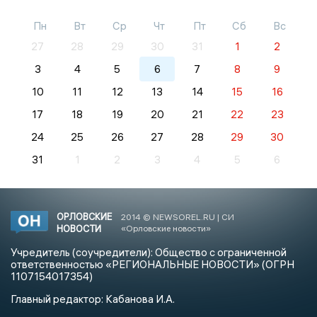
Пн
Вт
Ср
Чт
Пт
Сб
Вс
27
28
29
30
31
1
2
3
4
5
6
7
8
9
10
11
12
13
14
15
16
17
18
19
20
21
22
23
24
25
26
27
28
29
30
31
1
2
3
4
5
6
ОРЛОВСКИЕ
2014 © NEWSOREL.RU | СИ
НОВОСТИ
«Орловские новости»
Учредитель (соучредители): Общество с ограниченной
ответственностью «РЕГИОНАЛЬНЫЕ НОВОСТИ» (ОГРН
1107154017354)
Главный редактор: Кабанова И.А.