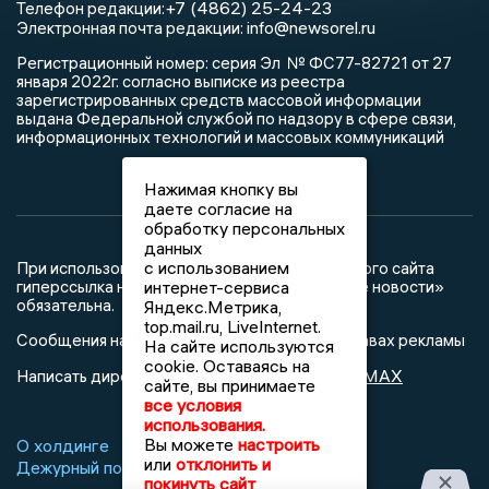
+7 (4862) 25-24-23
Телефон редакции:
info@newsorel.ru
Электронная почта редакции:
Регистрационный номер: серия Эл № ФС77-82721 от 27
января 2022г. согласно выписке из реестра
зарегистрированных средств массовой информации
выдана Федеральной службой по надзору в сфере связи,
информационных технологий и массовых коммуникаций
Нажимая кнопку вы
даете согласие на
обработку персональных
данных
с использованием
При использовании любого материала с данного сайта
гиперссылка на Сетевое издание «Орловские новости»
интернет-сервиса
обязательна.
Яндекс.Метрика,
top.mail.ru, LiveInternet.
Сообщения на сером фоне размещены на правах рекламы
На сайте используются
cookie. Оставаясь на
@mazov
MAX
Написать директору в телеграм
или
сайте, вы принимаете
все условия
использования.
Вы можете
настроить
О холдинге
Вакансии
Реклама
или
отклонить и
Дежурный по новостям
покинуть сайт