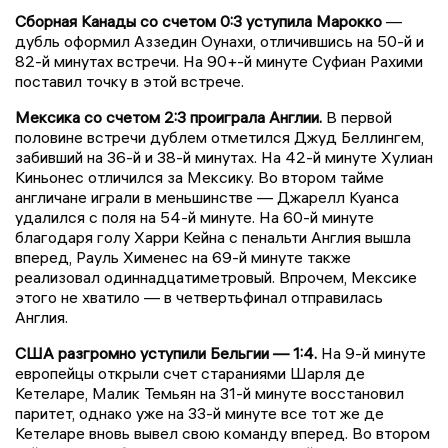
Сборная Канады со счетом 0:3 уступила Марокко
—
дубль оформил Аззедин Оунахи, отличившись на 50-й и
82-й минутах встречи. На 90+-й минуте Суфиан Рахими
поставил точку в этой встрече.
Мексика со счетом 2:3 проиграла Англии.
В первой
половине встречи дублем отметился Джуд Беллингем,
забивший на 36-й и 38-й минутах. На 42-й минуте Хулиан
Киньонес отличился за Мексику. Во втором тайме
англичане играли в меньшинстве — Джарелл Куанса
удалился с поля на 54-й минуте. На 60-й минуте
благодаря голу Харри Кейна с пенальти Англия вышла
вперед, Рауль Хименес на 69-й минуте также
реализовал одиннадцатиметровый. Впрочем, Мексике
этого не хватило — в четвертьфинал отправилась
Англия.
США разгромно уступили Бельгии — 1:4.
На 9-й минуте
европейцы открыли счет стараниями Шарля де
Кетеларе, Малик Темьян на 31-й минуте восстановил
паритет, однако уже на 33-й минуте все тот же де
Кетеларе вновь вывел свою команду вперед. Во втором