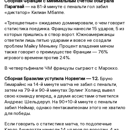
Сборная Франции с минимальным счетом обыграла
Парагвай
— на 81-й минуте с пенальти гол забил
«диктатор» Килиан Мбаппе.
«Трехцветные» ожидаемо доминировали, о чем говорит
статистика поединка. Французы нанесли 15 ударов, 5 из
которых пришлись в створ ворот. Южноамериканцы
ответили лишь пятью ударами и вовсе не создали
проблем Майку Меньяну. Процент владения мячом
также говорит о преимуществе Франции — 76%
игрового времени против 24%.
В четвертьфинале ЧМ французы сыграют с Марокко.
Сборная Бразилии уступила Норвегии — 1:2.
Бруно
Гимарайнс на 14-й минуте матча не забил с пенальти,
затем на 79-й и 90-й минутах Эрлинг Холанд вывел
свою команду вперед, а двумя ассистами отметился
Андреас Шельдеруп. На 90+10-й минуте с пенальти
забил Неймар, однако пентакампеонам этого не хватило
для победы.
Если говорить о статистике матча, то подопечные
Карло Анчелотти нанесли 14 ударов по воротам, 4 из