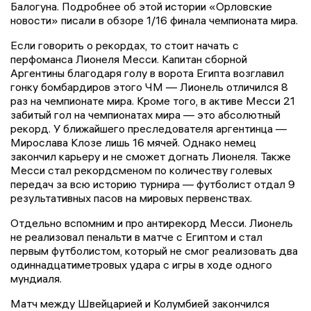
Балогуна. Подробнее об этой истории «Орловские
новости» писали в обзоре 1/16 финала чемпионата мира.
Если говорить о рекордах, то стоит начать с
перфоманса Лионеля Месси. Капитан сборной
Аргентины благодаря голу в ворота Египта возглавил
гонку бомбардиров этого ЧМ — Лионель отличился 8
раз на чемпионате мира. Кроме того, в активе Месси 21
забитый гол на чемпионатах мира — это абсолютный
рекорд. У ближайшего преследователя аргентинца —
Мирослава Клозе лишь 16 мячей. Однако немец
закончил карьеру и не сможет догнать Лионеля. Также
Месси стал рекордсменом по количеству голевых
передач за всю историю турнира — футболист отдал 9
результативных пасов на мировых первенствах.
Отдельно вспомним и про антирекорд Месси. Лионель
не реализовал пенальти в матче с Египтом и стал
первым футболистом, который не смог реализовать два
одиннадцатиметровых удара с игры в ходе одного
мундиаля.
Матч между Швейцарией и Колумбией закончился