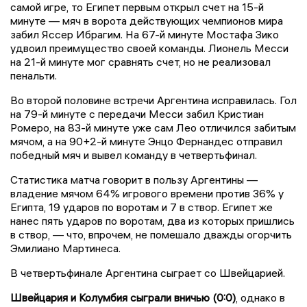
самой игре, то Египет первым открыл счет на 15-й
минуте — мяч в ворота действующих чемпионов мира
забил Яссер Ибрагим. На 67-й минуте Мостафа Зико
удвоил преимущество своей команды. Лионель Месси
на 21-й минуте мог сравнять счет, но не реализовал
пенальти.
Во второй половине встречи Аргентина исправилась. Гол
на 79-й минуте с передачи Месси забил Кристиан
Ромеро, на 83-й минуте уже сам Лео отличился забитым
мячом, а на 90+2-й минуте Энцо Фернандес отправил
победный мяч и вывел команду в четвертьфинал.
Статистика матча говорит в пользу Аргентины —
владение мячом 64% игрового времени против 36% у
Египта, 19 ударов по воротам и 7 в створ. Египет же
нанес пять ударов по воротам, два из которых пришлись
в створ, — что, впрочем, не помешало дважды огорчить
Эмилиано Мартинеса.
В четвертьфинале Аргентина сыграет со Швейцарией.
Швейцария и Колумбия сыграли вничью (0:0)
, однако в