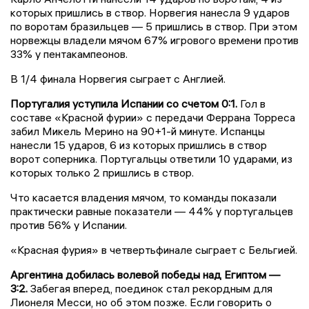
которых пришлись в створ. Норвегия нанесла 9 ударов
по воротам бразильцев — 5 пришлись в створ. При этом
норвежцы владели мячом 67% игрового времени против
33% у пентакампеонов.
В 1/4 финала Норвегия сыграет с Англией.
Португалия уступила Испании со счетом 0:1.
Гол в
составе «Красной фурии» с передачи Феррана Торреса
забил Микель Мерино на 90+1-й минуте. Испанцы
нанесли 15 ударов, 6 из которых пришлись в створ
ворот соперника. Португальцы ответили 10 ударами, из
которых только 2 пришлись в створ.
Что касается владения мячом, то команды показали
практически равные показатели — 44% у португальцев
против 56% у Испании.
«Красная фурия» в четвертьфинале сыграет с Бельгией.
Аргентина добилась волевой победы над Египтом —
3:2.
Забегая вперед, поединок стал рекордным для
Лионеля Месси, но об этом позже. Если говорить о