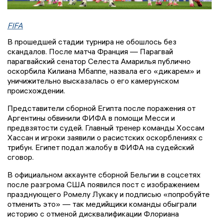
FIFA
В прошедшей стадии турнира не обошлось без
скандалов. После матча Франция — Парагвай
парагвайский сенатор Селеста Амарилья публично
оскорбила Килиана Мбаппе, назвала его «дикарем» и
уничижительно высказалась о его камерунском
происхождении.
Представители сборной Египта после поражения от
Аргентины обвинили ФИФА в помощи Месси и
предвзятости судей. Главный тренер команды Хоссам
Хассан и игроки заявили о расистских оскорблениях с
трибун. Египет подал жалобу в ФИФА на судейский
сговор.
В официальном аккаунте сборной Бельгии в соцсетях
после разгрома США появился пост с изображением
празднующего Ромелу Лукаку и подписью «попробуйте
отменить это» — так медийщики команды обыграли
историю с отменой дисквалификации Флориана