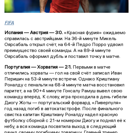
FIFA
Испания — Австрия — 3:0.
«Красная фурия» ожидаемо
справилась с австрийцами. На 36-й минуте Микель
Оярсабаль открыл счёт, на 64-й Педро Порро удвоил
преимущество своей команды. А на 89-й минуте
Оярсабаль оформил дубль и поставил точку в матче.
Португалия — Хорватия — 2:1.
Первыми в матче
отличились хорваты — гол на свой счёт записал Иван
Перишич на 53-й минуте встречи. Однако Криштиану
Роналду с пенальти на 68-й минуте матча восстановил
паритет, а на 90+4 минуте Гонсалу Рамуш вывел свою
команду вперёд. К слову, игра проходила в день гибели
Диогу Жоты — португальский форвард «Ливерпуля»
год назад погиб в автокатастрофе. После финального
свистка капитан Криштиану Роналду надел красную
футболку сборной с 21-м номером Диогу и поднял её к
небу, а вся команда посвятила выход в следующий
раунд своему погибшему товарищу. Главный тренер