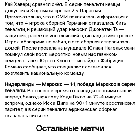
Кай Хаверц сравнял счёт. В серии пенальти немцы
допустили 3 промаха против 2 у Парагвая.
Примечательно, что в СМИ появлялась информация о
том, что 4 игрока сборной Германии отказались бить
пенальти, и решающий удар наносил Джонатан Та —
защитник, ранее не исполнявший одиннадцатиметровые.
Игрок «Баварии» не забил, и его сборная отправилась
домой. После провала на мундиале Юлиан Нагельсманн
покинул свой пост. Вероятно, новым наставником
немцев станет Юрген Клопп — инсайдер Фабрицио
Романо сообщает, что специалист согласился
возглавить национальную команду.
Нидерланды — Марокко — 1:1, победа Марокко в серии
пенальти.
В основное время голландцы первыми вышли
вперед благодаря голу Коди Гакпо на 72-й минуте
встречи, однако Исса Дипо на 90+1 минуте восстановил
паритет, а в серии пенальти африканская сборная
оказалась сильнее.
Остальные матчи