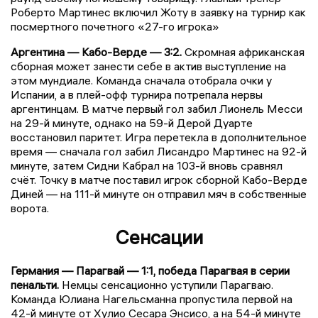
Роберто Мартинес включил Жоту в заявку на турнир как
посмертного почетного «27-го игрока»
Аргентина — Кабо-Верде — 3:2.
Скромная африканская
сборная может занести себе в актив выступление на
этом мундиале. Команда сначала отобрала очки у
Испании, а в плей-офф турнира потрепала нервы
аргентинцам. В матче первый гол забил Лионель Месси
на 29-й минуте, однако на 59-й Дерой Дуарте
восстановил паритет. Игра перетекла в дополнительное
время — сначала гол забил Лисандро Мартинес на 92-й
минуте, затем Сидни Кабрал на 103-й вновь сравнял
счёт. Точку в матче поставил игрок сборной Кабо-Верде
Диней — на 111-й минуте он отправил мяч в собственные
ворота.
Сенсации
Германия — Парагвай — 1:1, победа Парагвая в серии
пенальти.
Немцы сенсационно уступили Парагваю.
Команда Юлиана Нагельсманна пропустила первой на
42-й минуте от Хулио Сесара Энсисо, а на 54-й минуте