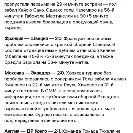
пропустили первыми на 29-й минуте встречи — гол
забил Кайсю Сано. Однако голы Каземиро на 56-й
минуте и Габриэла Мартинелли на 90+5 минуте
поединка вывели бразильцев в следующий раунд
турнира.
Франция — Швеция — 3:0.
Французы без особых
проблем справились с крепкой сборной Швеции. В
составе «трёхцветных» дублем отличился Килиан
Мбаппе на 45-й и 73-й минутах поединка, а также
Брэдли Баркола на 53-й минуте матча.
Мексика — Эквадор — 2:0.
Хозяева турнира без
проблем справились с соперником. Голы забили Хулиан
Киньонес на 22-й минуте и Рауль Хименес на 31-й
минуте встречи. В СМИ, к слову, появлялась
информация, что с футболистами сборной Эквадора
связывались представители мексиканских
наркокартелей и требовали от игроков сдать матч
мексиканцам. Однако никакого официального
подтверждения этой версии нет.
Англия — ДР Конго — 2:1.
Команда Томаса Тухеля не