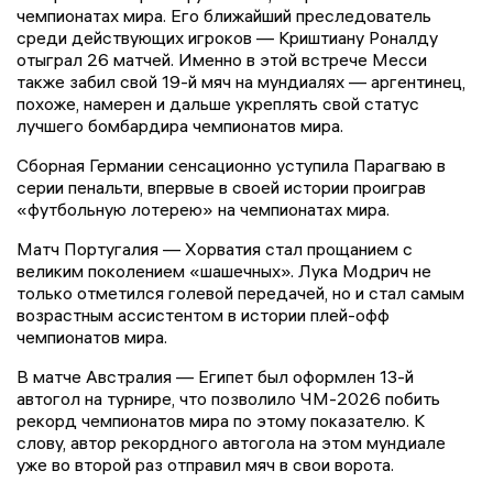
чемпионатах мира. Его ближайший преследователь
среди действующих игроков — Криштиану Роналду
отыграл 26 матчей. Именно в этой встрече Месси
также забил свой 19-й мяч на мундиалях — аргентинец,
похоже, намерен и дальше укреплять свой статус
лучшего бомбардира чемпионатов мира.
Сборная Германии сенсационно уступила Парагваю в
серии пенальти, впервые в своей истории проиграв
«футбольную лотерею» на чемпионатах мира.
Матч Португалия — Хорватия стал прощанием с
великим поколением «шашечных». Лука Модрич не
только отметился голевой передачей, но и стал самым
возрастным ассистентом в истории плей-офф
чемпионатов мира.
В матче Австралия — Египет был оформлен 13-й
автогол на турнире, что позволило ЧМ-2026 побить
рекорд чемпионатов мира по этому показателю. К
слову, автор рекордного автогола на этом мундиале
уже во второй раз отправил мяч в свои ворота.