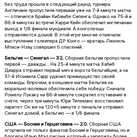
без труда прошла в следующий раунд турнира.
Англичане пропустили первыми уже на 7-й минуте матча
— отличился Брайан Кибамбе Сипенга. Однако на 75-й и
86-й минутах встречи Харри Кейн обеспечил англичанам
выход в 1/8 финала мундиаля. А конголезцы
отправляются домой. В этой игре многие отмечали
выступление голкипера ДР Конго — вратарь Лионель
Мпаси-Нзау совершил 5 спасений.
Бельгия — Сенегал — 3:2.
Сборная Бельгии пропустила
первой — дважды… На 25-й минуте матча Хабиб
Диарра отправил первый мяч в ворота бельгийцев, а на
51-й Исмаила Сарр удвоил преимущество своей
команды. Впрочем, в концовке матча Бельгия на
морально-волевых обеспечила себе победу. Сначала
Ромелу Лукаку на 86-й минуте сократил отставание в
счёте, через три минуты Юри Тилеманс восстановил
паритет. Он же на 120+5 минуте с пенальти отправил
Сенегал домой, а Бельгию — в 1/8 финала.
США — Босния и Герцеговина — 2:0.
Сборная США
огорчила не только фанатов Боснии и Герцеговины, но и
блогера Илью Мэддисона, который «зарядил» более