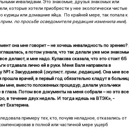
льными инвалидами. Это знакомые, друзья знакомых или
ели, которые хотели приобрести у нее экологически чистые
о курицы или домашние яйца. По крайней мере, так попала к
(
прим.
по просьбе осведомителя редакция изменила имя
).
мент она мне говорит – не хочешь инвалидность по зрению?
оглашалась, а потом узнала, что так делали уже мои знакомы
все делают, и мне надо. Кулакова сказала, что это стоит 65
ьги отдавала лично ей в руки. Меня Валя направила в
у №1 к Закурдаевой (
окулист. прим. редакции
). Она мне все
 я прошла врачей, в первый год обязательно кладут в больниц
ам мне, вместо положенных процедур, делали укольчики
 в глаза. Потом все документы на меня собрали – но это все
ро, в течение двух недель. И тогда идешь на ВТЭК», -
ет Екатерина.
следовала примеру тех, кто, почуяв неладное, отказались от
компенсировав в полной или частичной мере ущерб