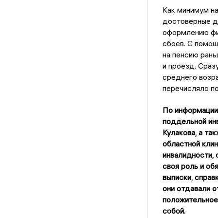
Как минимум на
достоверные да
оформлению фи
сбоев. С помощ
на пенсию рань
и проезд. Сраз
среднего возр
перечисляло по
По информации 
поддельной инв
Кулакова, а т
областной клин
инвалидности, 
своя роль и об
выписки, справ
они отдавали о
положительное
собой.