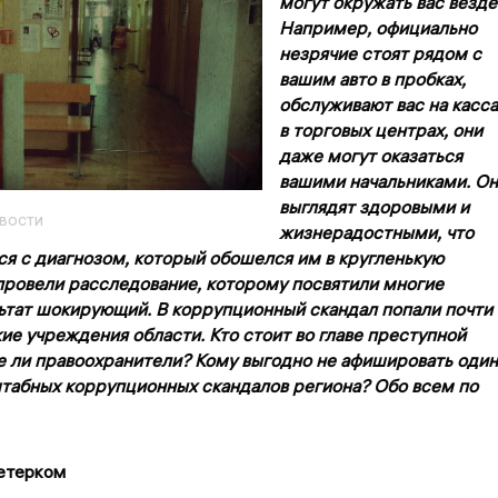
могут окружать вас везде
Например, официально
незрячие стоят рядом с
вашим авто в пробках,
обслуживают вас на касса
в торговых центрах, они
даже могут оказаться
вашими начальниками. О
выглядят здоровыми и
вости
жизнерадостными, что
ся с диагнозом, который обошелся им в кругленькую
ровели расследование, которому посвятили многие
ьтат шокирующий. В коррупционный скандал попали почти
ие учреждения области. Кто стоит во главе преступной
е ли правоохранители? Кому выгодно не афишировать один
табных коррупционных скандалов региона? Обо всем по
ветерком