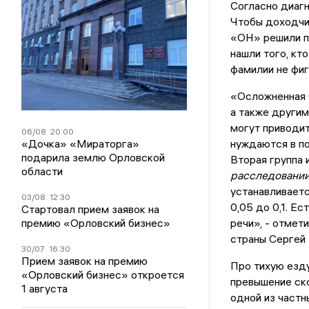
Согласно диагн
Чтобы доходчив
«ОН» решили п
нашли того, кт
фамилии не фиг
«Осложненная 
а также другим
могут приводит
06/08
20:00
«Дочка» «Мираторга»
нуждаются в по
подарила землю Орловской
Вторая группа 
области
расследовании
устанавливаетс
03/08
12:30
0,05 до 0,1. Е
Стартовал прием заявок на
премию «Орловский бизнес»
речи», - отмет
страны Сергей
30/07
16:30
Прием заявок на премию
Про тихую езду
«Орловский бизнес» откроется
превышение ско
1 августа
одной из част