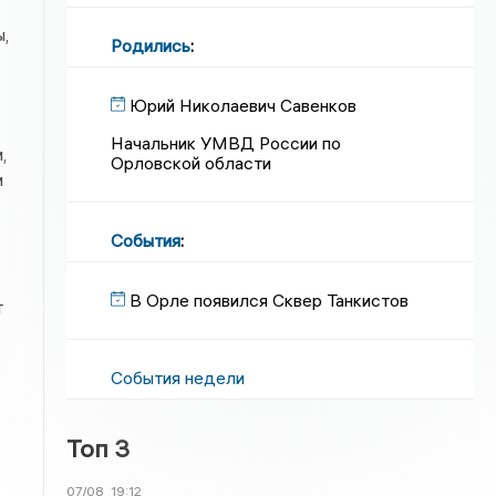
,
Родились
:
Юрий Николаевич Савенков
Начальник УМВД России по
,
Орловской области
и
События
:
В Орле появился Сквер Танкистов
т
События недели
Топ 3
07/08
19:12