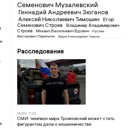
Семенович Музалевский
Геннадий Андреевич Зюганов
Алексей Николаевич Тимошин
Егор
Семенович Строев
Владимир Владимирович
я
Строев
Михаил Васильевич Вдовин
Руслан
Викторович Перелыгин
Вадим Александрович Тарасов
н
Расследования
ь
16/09
11:20
СМИ: чемпион мира Трояновский может стать
ь
фигурантом дела о мошенничестве