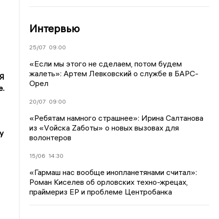
Интервью
25/07
09:00
«Если мы этого не сделаем, потом будем
жалеть»: Артем Левковский о службе в БАРС-
 Я
Орел
е.
20/07
09:00
«Ребятам намного страшнее»: Ирина Салтанова
из «Vойска Zаботы» о новых вызовах для
у
волонтеров
15/06
14:30
«Гармаш нас вообще инопланетянами считал»:
Роман Киселев об орловских техно-жрецах,
праймериз ЕР и проблеме Центробанка