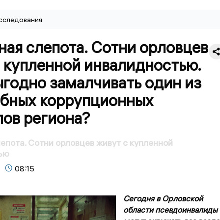
сследования
ая слепота. Сотни орловцев
с купленной инвалидностью.
ыгодно замалчивать один из
бных коррупционных
лов региона?
епота. Сотни орловцев живут с купленной
ью
08:15
Сегодня в Орловской
области псевдоинвалиды