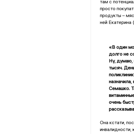
там с потенциа
просто покупат
продукты – мяс
ней Екатерина 
«В один мо
долго не с
Ну, думаю, 
тысяч. Ден
поликлиник
назначила,
Семашко. Т
витаминные
очень быст
рассказыва
Она кстати, по
инвалидности, 