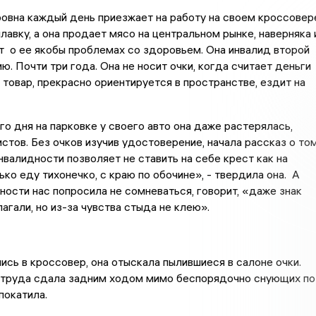
вна каждый день приезжает на работу на своем кроссовер
лавку, а она продает мясо на центральном рынке, наверняка 
 о ее якобы проблемах со здоровьем. Она инвалид второй
ю. Почти три года. Она не носит очки, когда считает деньги
 товар, прекрасно ориентируется в пространстве, ездит на
го дня на парковке у своего авто она даже растерялась,
стов. Без очков изучив удостоверение, начала рассказ о том
инвалидности позволяет не ставить на себе крест как на
ько еду тихонечко, с краю по обочине», - твердила она. А
ности нас попросила не сомневаться, говорит, «даже знак
агали, но из-за чувства стыда не клею».
ись в кроссовер, она отыскала пылившиеся в салоне очки.
з труда сдала задним ходом мимо беспорядочно снующих по
покатила.