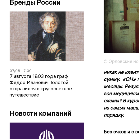
Бренды России
© Орловские но
07/08
17:00
никак не клеит
7 августа 1803 года граф
сумму. «ОН» п
Федор Иванович Толстой
месяцы. Резул
отправился в кругосветное
все медицинск
путешествие
схемы? В курс
из самых масш
Новости компаний
порядку.
Без очков и с 