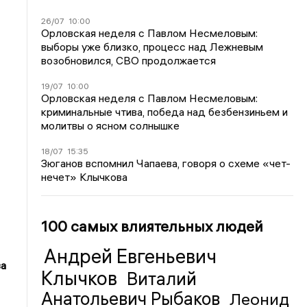
26/07
10:00
Орловская неделя с Павлом Несмеловым:
выборы уже близко, процесс над Лежневым
возобновился, СВО продолжается
19/07
10:00
Орловская неделя с Павлом Несмеловым:
криминальные чтива, победа над безбензиньем и
молитвы о ясном солнышке
18/07
15:35
Зюганов вспомнил Чапаева, говоря о схеме «чет-
нечет» Клычкова
100 самых влиятельных людей
Андрей Евгеньевич
за
Клычков
Виталий
Анатольевич Рыбаков
Леонид