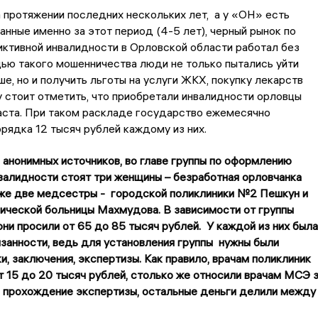
 протяжении последних нескольких лет, а у «ОН» есть
нные именно за этот период (4-5 лет), черный рынок по
ктивной инвалидности в Орловской области работал без
ью такого мошенничества люди не только пытались уйти
ше, но и получить льготы на услуги ЖКХ, покупку лекарств
у стоит отметить, что приобретали инвалидности орловцы
аста. При таком раскладе государство ежемесячно
рядка 12 тысяч рублей каждому из них.
анонимных источников, во главе группы по оформлению
алидности стоят три женщины – безработная орловчанка
акже две медсестры - городской поликлиники №2 Пешкун и
ической больницы Махмудова. В зависимости от группы
они просили от 65 до 85 тысяч рублей. У каждой из них была
язанности, ведь для установления группы нужны были
ки, заключения, экспертизы. Как правило, врачам поликлиник
т 15 до 20 тысяч рублей, столько же относили врачам МСЭ 
 прохождение экспертизы, остальные деньги делили между