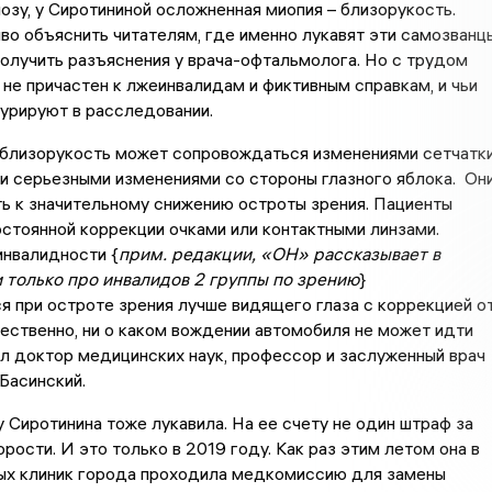
озу, у Сиротининой осложненная миопия – близорукость.
о объяснить читателям, где именно лукавят эти самозванцы
олучить разъяснения у врача-офтальмолога. Но с трудом
о не причастен к лжеинвалидам и фиктивным справкам, и чьи
урируют в расследовании.
близорукость может сопровождаться изменениями сетчатки
и серьезными изменениями со стороны глазного яблока. Он
ь к значительному снижению остроты зрения. Пациенты
стоянной коррекции очками или контактными линзами.
инвалидности {
прим. редакции, «ОН» рассказывает в
 только про инвалидов 2 группы по зрению
}
я при остроте зрения лучше видящего глаза с коррекцией о
стественно, ни о каком вождении автомобиля не может идти
ил доктор медицинских наук, профессор и заслуженный врач
 Басинский.
 Сиротинина тоже лукавила. На ее счету не один штраф за
рости. И это только в 2019 году. Как раз этим летом она в
ных клиник города проходила медкомиссию для замены