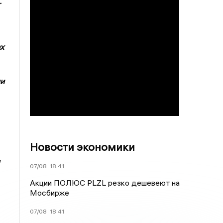
.
х
ни
Новости экономики
07/08
18:41
Акции ПОЛЮС PLZL резко дешевеют на
Мосбирже
07/08
18:41