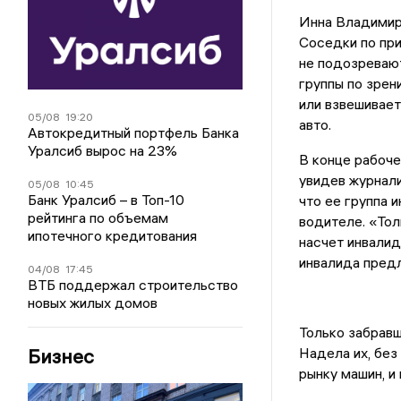
Инна Владимиро
Соседки по при
не подозревают
группы по зрени
или взвешивает
05/08
19:20
авто.
Автокредитный портфель Банка
Уралсиб вырос на 23%
В конце рабоче
увидев журнали
05/08
10:45
Банк Уралсиб – в Топ-10
что ее группа 
рейтинга по объемам
водителе. «Тол
ипотечного кредитования
насчет инвалид
инвалида предл
04/08
17:45
ВТБ поддержал строительство
новых жилых домов
Только забравш
Бизнес
Надела их, бе
рынку машин, и 