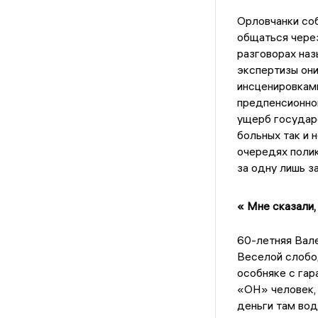
Орловчанки со
общаться чере
разговорах наз
экспертизы они
инсценировками
предпенсионног
ущерб государ
больных так и 
очередях полик
за одну лишь з
« Мне сказали,
60-летняя Вале
Веселой слобо
особняке с гар
«ОН» человек, 
деньги там вод