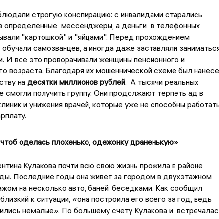
блюдали строгую конспирацию: с инвалидами старались
з определённые мессенджеры, а деньги в телефонных
ывали "картошкой" и "яйцами". Перед прохождением
 обучали самозванцев, а иногда даже заставляли заниматьс
. И все это проворачивали женщины пенсионного и
о возраста. Благодаря их мошеннической схеме был нанесе
ству на
десятки миллионов рублей
. А тысячи реальных
не смогли получить группу. Они продолжают терпеть ад в
линик и унижения врачей, которые уже не способны работат
арплату.
 чтоб оделась плохенько, одежонку драненькую»
нтина Кулакова почти всю свою жизнь прожила в районе
ды. Последние годы она живет за городом в двухэтажном
ажом на несколько авто, баней, беседками. Как сообщил
близкий к ситуации, «она построила его всего за год, ведь
ились немалые». По большему счету Кулакова и встречалас