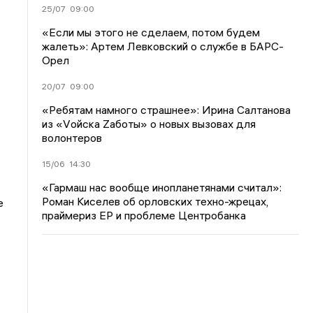
25/07
09:00
«Если мы этого не сделаем, потом будем
жалеть»: Артем Левковский о службе в БАРС-
Орел
20/07
09:00
«Ребятам намного страшнее»: Ирина Салтанова
из «Vойска Zаботы» о новых вызовах для
волонтеров
15/06
14:30
«Гармаш нас вообще инопланетянами считал»:
Роман Киселев об орловских техно-жрецах,
е
праймериз ЕР и проблеме Центробанка