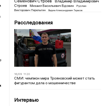
Семенович Строев
Владимир Владимирович
Строев
и
Михаил Васильевич Вдовин
Руслан
Викторович Перелыгин
Вадим Александрович Тарасов
и
Расследования
е
16/09
11:20
СМИ: чемпион мира Трояновский может стать
фигурантом дела о мошенничестве
и
Интервью