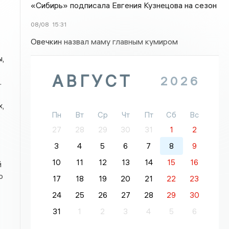
«Сибирь» подписала Евгения Кузнецова на сезон
08/08
15:31
Овечкин назвал маму главным кумиром
,
АВГУСТ
2026
.
,
Пн
Вт
Ср
Чт
Пт
Сб
Вс
27
28
29
30
31
1
2
3
4
5
6
7
8
9
10
11
12
13
14
15
16
й
о
17
18
19
20
21
22
23
24
25
26
27
28
29
30
31
1
2
3
4
5
6