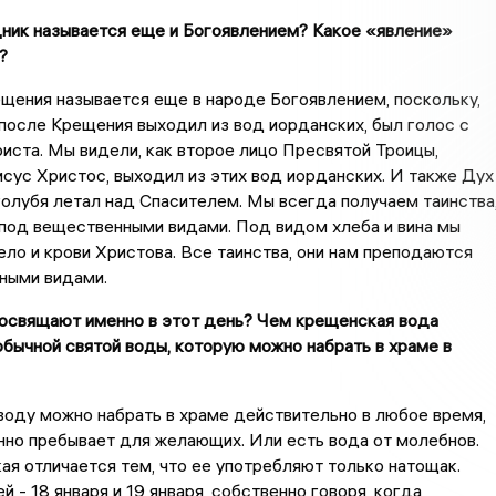
дник называется еще и Богоявлением? Какое «явление»
?
щения называется еще в народе Богоявлением, поскольку,
после Крещения выходил из вод иорданских, был голос с
иста. Мы видели, как второе лицо Пресвятой Троицы,
сус Христос, выходил из этих вод иорданских. И также Дух
голубя летал над Спасителем. Мы всегда получаем таинства
, под вещественными видами. Под видом хлеба и вина мы
ло и крови Христова. Все таинства, они нам преподаются
ными видами.
 освящают именно в этот день? Чем крещенская вода
обычной святой воды, которую можно набрать в храме в
оду можно набрать в храме действительно в любое время,
нно пребывает для желающих. Или есть вода от молебнов.
я отличается тем, что ее употребляют только натощак.
 - 18 января и 19 января, собственно говоря, когда