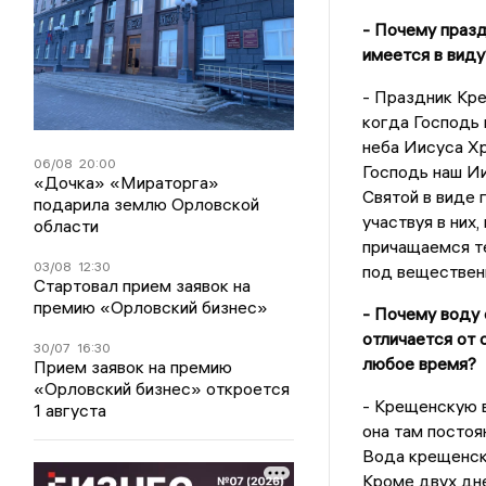
- Почему праз
имеется в виду
- Праздник Кре
когда Господь 
неба Иисуса Хр
06/08
20:00
Господь наш Ии
«Дочка» «Мираторга»
Святой в виде 
подарила землю Орловской
участвуя в них
области
причащаемся те
03/08
12:30
под веществен
Стартовал прием заявок на
премию «Орловский бизнес»
- Почему воду
отличается от 
30/07
16:30
любое время?
Прием заявок на премию
«Орловский бизнес» откроется
- Крещенскую в
1 августа
она там постоя
Вода крещенска
Кроме двух дней