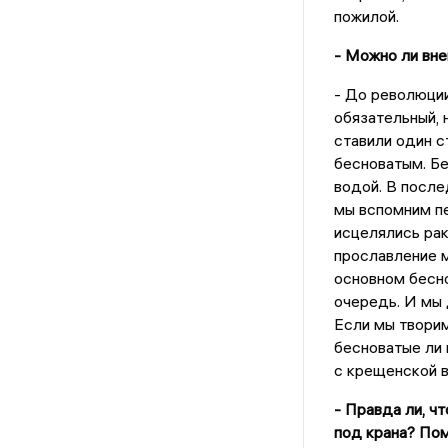
пожилой.
- Можно ли вне
- До революции
обязательный, 
ставили один с
бесноватым. Бе
водой. В после
мы вспомним п
исцелялись рак
прославление 
основном бесно
очередь. И мы 
Если мы творим
бесноватые ли 
с крещенской 
- Правда ли, ч
под крана? По