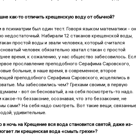
шне как-то отличить крещенскую воду от обычной?
 в психиатрии был один тест. Говоря языком математики - о
но недостаточный. Набирали 12 стаканов крещенской воды,
такан простой воды и звали человека, который считался
сноватый человек обязательно хватал стакан с простой
днее время, к сожалению, у нас общество забесовилось. Ес
ервое прославление преподобного Серафима Саровского,
овые больные, в наше время, в современное, второе
мощей преподобного Серафима Саровского, исцелялись в
ватые. Мы забесовились чем? Грехами своими, в первую
думаем - вот он бесноватый, а на себя посмотреть-то надо.
 какое-то беззаконие, осознавая, что это беззаконие, не
мы сами? На себя надо смотреть. Вот такие вещи, связанны
водой, удивительные.
то в ночь на Крещение вся вода становится святой, даже из-
могает ли крещенская вода «смыть грехи»?