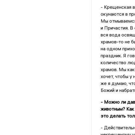
- Крещенская в
окунаются в пр
Мы отмываемся 
и Причастия. В
вся вода освяща
храмов-то не б
на одном прихо
праздник. Я го
количество люд
храмов. Мы как
хочет, чтобы у
же я думаю, чт
Божий и набрат
- Можно ли да
животным? Как
это делать тол
- Действительн
некрещеному че