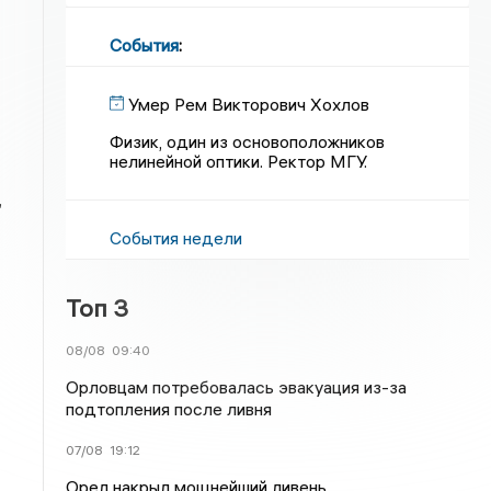
События
:
Умер Рем Викторович Хохлов
Физик, один из основоположников
нелинейной оптики. Ректор МГУ.
,
События недели
Топ 3
08/08
09:40
Орловцам потребовалась эвакуация из-за
подтопления после ливня
07/08
19:12
Орел накрыл мощнейший ливень