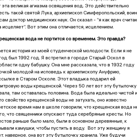
 эта великая агиазма освящения вод. Это действительно
 есть такой святой Лука, архиепископ Симферопольский, воин
сам доктор медицинских наук. Он сказал - “я как врач считаю
а исцеляет”. Вот этим она отличается, исцелением.
 крещенская вода не портится со временем. Это правда?
ется история из моей студенческой молодости. Если я не
год был 1992 год. Я встретил в городе Старый Оскол в
бласти одну бабушку. Она мне рассказала, что в 1932 году
очкой молодой на исповедь к архиепископу Ануфрию,
ссылке в Старом Осколе. Этот владыка подарил ей
итровую воды крещенской. Через 50 лет вот эту бутылочку
вала, там оставалась половина. Вода была идеально чистой 
это свойство крещенской воды не затухать, оно известно
ветское время нам в школе говорили, что крещенская вода н
ого, что священники опускают туда серебряные кресты. Но
стов раньше было мало, были в основном деревянные, к
ывали камушки, чтобы пустить в воду. Вот эту женщину я
т, наверное, она вот эту бутылочку хранила. Уже будучи