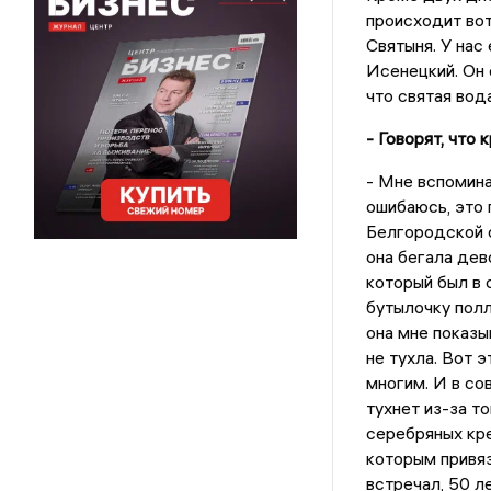
происходит вот
Святыня. У нас
Исенецкий. Он 
что святая вод
- Говорят, что
- Мне вспомина
ошибаюсь, это 
Белгородской о
она бегала дев
который был в 
бутылочку полл
она мне показы
не тухла. Вот 
многим. И в со
тухнет из-за т
серебряных кре
которым привяз
встречал, 50 ле