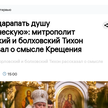
тервью
царапать душу
ческую»: митрополит
кий и болховский Тихон
зал о смысле Крещения
рловский и болховский Тихон рассказал о смысле
15:00