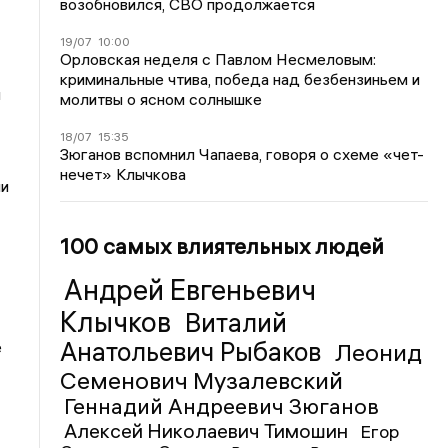
возобновился, СВО продолжается
19/07
10:00
Орловская неделя с Павлом Несмеловым:
криминальные чтива, победа над безбензиньем и
н
молитвы о ясном солнышке
18/07
15:35
Зюганов вспомнил Чапаева, говоря о схеме «чет-
нечет» Клычкова
ли
100 самых влиятельных людей
Андрей Евгеньевич
Клычков
Виталий
Анатольевич Рыбаков
Леонид
е
Семенович Музалевский
Геннадий Андреевич Зюганов
Алексей Николаевич Тимошин
Егор