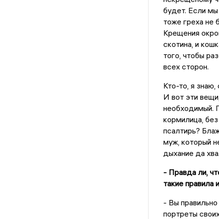
будет. Если мы
тоже греха не 
Крещения окроп
скотина, и кошк
того, чтобы ра
всех сторон.
Кто-то, я знаю,
И вот эти вещи,
необходимый. П
кормилица, без 
псалтирь? Блаж
муж, который н
дыхание да хва
- Правда ли, ч
такие правила 
- Вы правильно
портреты своих