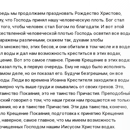
ередь мы продолжаем праздновать Рождество Христово,
у, что Господь принял нашу человеческую плоть. Бог стал
того, чтобы человек стал Богом по благодати. И вот этой
ествленной человеческой плотью Господь освятил все воды
аражены различными, скажем так, духами злобы
х множество, этих бесов, и они обитали в том числе и в воде
л воды и дал нам возможность креститься в этих водах,
ение. Вот это самое главное. Приняв Крещение в этих водах
казал путь, в первую очередь. Ему не надо было исполнять
самом деле, но он показал его. Будучи безгрешным, он все
воды. Люди во времена Иоанна Крестителя заходили в воды
мерно чуть выше груди и омывались от своих грехов. Это,
 таинство Покаяния, это не таинство Причастия. Преподобны
кий говорил о том, что наши грехи нам прощаются не тольк
яния, но и в таинстве Причастия. Эти два таинства, конечно,
ыло Крещение Покаяния, подготовка к принятию Крещения
, наверное, самое главное, что мы имеем возможность
в очищенных Господом нашим Иисусом Христом водах.