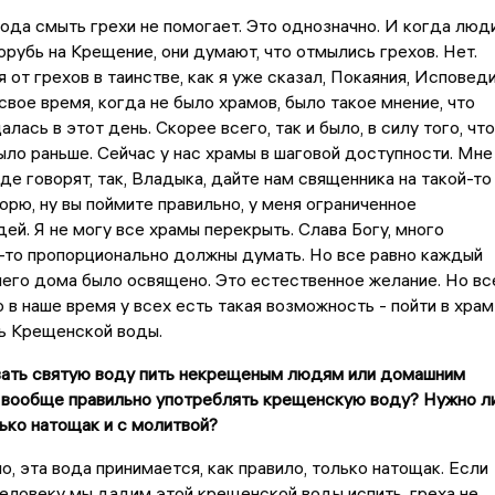
ода смыть грехи не помогает. Это однозначно. И когда люд
орубь на Крещение, они думают, что отмылись грехов. Нет.
от грехов в таинстве, как я уже сказал, Покаяния, Исповед
 свое время, когда не было храмов, было такое мнение, что
лась в этот день. Скорее всего, так и было, в силу того, что
ыло раньше. Сейчас у нас храмы в шаговой доступности. Мне
де говорят, так, Владыка, дайте нам священника на такой-то
ворю, ну вы поймите правильно, у меня ограниченное
ей. Я не могу все храмы перекрыть. Слава Богу, много
-то пропорционально должны думать. Но все равно каждый
 него дома было освящено. Это естественное желание. Но вс
о в наше время у всех есть такая возможность - пойти в храм
ь Крещенской воды.
вать святую воду пить некрещеным людям или домашним
 вообще правильно употреблять крещенскую воду? Нужно л
ько натощак и с молитвой?
о, эта вода принимается, как правило, только натощак. Если
ловеку мы дадим этой крещенской воды испить, греха не