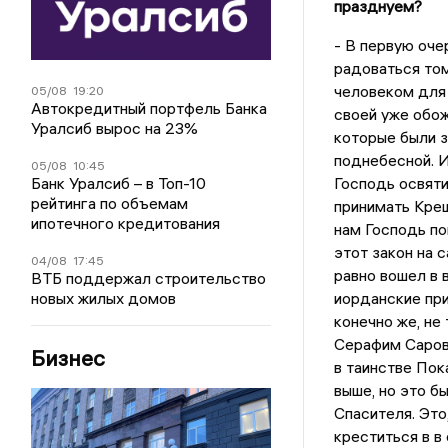
празднуем?
- В первую оч
радоваться том
человеком для 
05/08
19:20
Автокредитный портфель Банка
своей уже обож
Уралсиб вырос на 23%
которые были з
поднебесной. И
05/08
10:45
Банк Уралсиб – в Топ-10
Господь освяти
рейтинга по объемам
принимать Крещ
ипотечного кредитования
нам Господь по
этот закон на 
04/08
17:45
равно вошел в 
ВТБ поддержал строительство
новых жилых домов
иорданские при
конечно же, не
Серафим Саровс
Бизнес
в таинстве Пока
выше, но это б
Спасителя. Это
креститься в 