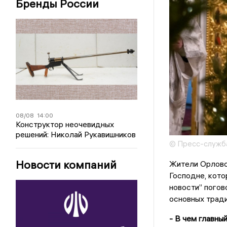
Бренды России
08/08
14:00
Конструктор неочевидных
решений: Николай Рукавишников
© Пресс-служба
Новости компаний
Жители Орловск
Господне, кото
новости” погов
основных тради
- В чем главны