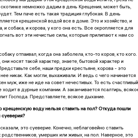
 скотинке немножко дадим в день Крещения, может быть,
будет. Тем паче есть такая традиция глубокая. В день
ляется крещенской водой все в доме. Это и хозяйство, и
а, и собака, и корова, у кого она есть. Все окропляется для
зогнать вот эти нечистые силы, которые прилипают к нам со
 собаку отпаивал, когда она заболела, кто-то коров, кто кого.
 они носят такой характер, знаете, бытовой характер и
редставьте себе, наши предки крестьяне, корова - это
нее никак. Как могли, выхаживали. И ведь с чего начинается
ен муж, иже не иде на совет нечестивых. То есть счастливый
е ходит в дурные компании. А заканчивается псалтирь, всяко
лит Господа. Представляете, всякое дыхание.
то крещенскую воду нельзя ставить на пол? Откуда пошли
и суеверия?
 сказали, это суеверие. Конечно, неблаговейно ставить
 родственников, умерших или живых, на пол. Наверное, это