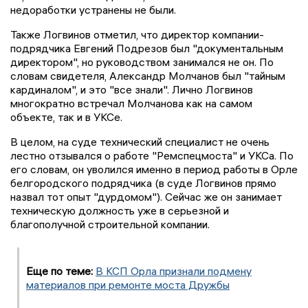
недоработки устранены не были.
Также Логвинов отметил, что директор компании-
подрядчика Евгений Подрезов был "документальным
директором", но руководством занимался не он. По
словам свидетеля, Александр Молчанов был "тайным
кардиналом", и это "все знали". Лично Логвинов
многократно встречал Молчанова как на самом
объекте, так и в УКСе.
В целом, на суде технический специалист не очень
лестно отзывался о работе "Ремспецмоста" и УКСа. По
его словам, он уволился именно в период работы в Орле
белгородского подрядчика (в суде Логвинов прямо
назвал тот опыт "дурдомом"). Сейчас же он занимает
техническую должность уже в серьезной и
благополучной строительной компании.
Еще по теме:
В КСП Орла признали подмену
материалов при ремонте моста Дружбы