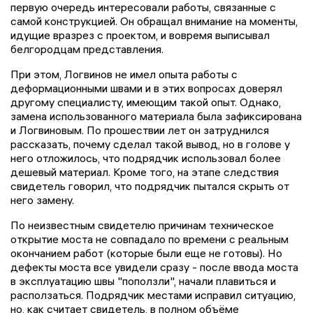
первую очередь интересовали работы, связанные с
самой конструкцией. Он обращал внимание на моменты,
идущие вразрез с проектом, и вовремя выписывал
белгородцам представления.
При этом, Логвинов не имел опыта работы с
деформационными швами и в этих вопросах доверял
другому специалисту, имеющим такой опыт. Однако,
замена использованного материала была зафиксирована
и Логвиновым. По прошествии лет он затруднился
рассказать, почему сделал такой вывод, но в голове у
него отложилось, что подрядчик использовал более
дешевый материал. Кроме того, на этапе следствия
свидетель говорил, что подрядчик пытался скрыть от
него замену.
По неизвестным свидетелю причинам техническое
открытие моста не совпадало по времени с реальным
окончанием работ (которые были еще не готовы). Но
дефекты моста все увидели сразу - после ввода моста
в эксплуатацию швы "поползли", начали плавиться и
расползаться. Подрядчик местами исправил ситуацию,
но, как считает свидетель, в полном объёме