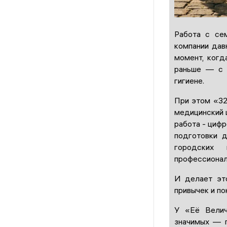
Работа с се
компании дав
момент, когд
раньше — с 
гигиене.
При этом «32
медицинский ц
работа - цифр
подготовки д
городских
профессионал
И делает это
привычек и по
У «Её Велич
значимых — 