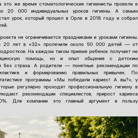
а это же время стоматологические гигиенисты провели в
ло 20 000 индивидуальных уроков гигиены. А самым
тал урок, который прошел в Орле в 2018 году и собрал
ей.
роекта не ограничивается праздниками и уроками гигиены.
е 20 лет в «32» пролечили около 50 000 детей — от
одростков. На каждом таком приеме ребенок получает не
ицинскую помощь, но и опыт общения с детским
м без страха. А родители — понятные рекомендации по
филактике и формированию правильных привычек. По
статистике программы «Мы победили кариес! А вы?», у
оторые регулярно проходят профессиональную гигиену в
юдают рекомендации специалистов, прирост кариеса
 0%. Для компании это главный аргумент в пользу
.