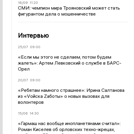
16/09
11:20
СМИ: чемпион мира Трояновский может стать
фигурантом дела о мошенничестве
Интервью
25/07
09:00
«Если мы этого не сделаем, потом будем
жалеть»: Артем Левковский о службе в БАРС-
Орел
20/07
09:00
«Ребятам намного страшнее»: Ирина Салтанова
из «Vойска Zаботы» о новых вызовах для
волонтеров
15/06
14:30
«Гармаш нас вообще инопланетянами считал»:
Роман Киселев об орловских техно-жрецах,