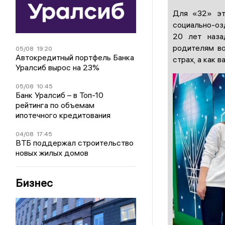
Для «32» эт
социально-оз
20 лет наза
родителям во
05/08
19:20
Автокредитный портфель Банка
страх, а как 
Уралсиб вырос на 23%
05/08
10:45
Банк Уралсиб – в Топ-10
рейтинга по объемам
ипотечного кредитования
04/08
17:45
ВТБ поддержал строительство
новых жилых домов
Бизнес