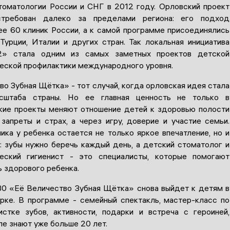
томатологии России и СНГ в 2012 году. Орловский проект
стребован далеко за пределами региона: его подход
ее 60 клиник России, а к самой программе присоединялись
 Турции, Италии и других стран. Так локальная инициатива
2» стала одним из самых заметных проектов детской
еской профилактики международного уровня.
о Зубная Щётка» - тот случай, когда орловская идея стала
сштаба страны. Но ее главная ценность не только в
акие проекты меняют отношение детей к здоровью полости
 запреты и страх, а через игру, доверие и участие семьи.
ика у ребенка остается не только яркое впечатление, но и
: зубы нужно беречь каждый день, а детский стоматолог и
ческий гигиенист - это специалисты, которые помогают
ь здорового ребенка.
:30 «Её Величество Зубная Щётка» снова выйдет к детям в
рке. В программе - семейный спектакль, мастер-класс по
истке зубов, активности, подарки и встреча с героиней,
е знают уже больше 20 лет.