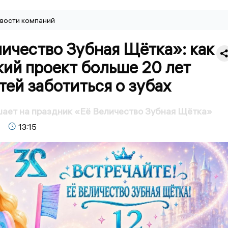
вости компаний
ичество Зубная Щётка»: как
ий проект больше 20 лет
тей заботиться о зубах
ает на праздник «Её Величество Зубная Щётка»
13:15