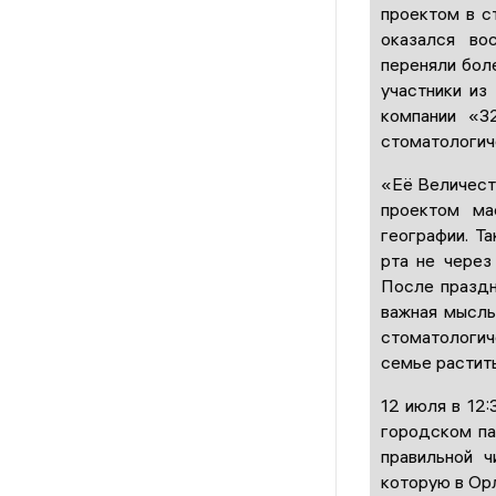
проектом в с
оказался во
переняли бол
участники из
компании «3
стоматологич
«Её Величеств
проектом ма
географии. Т
рта не через
После праздн
важная мысль
стоматологи
семье растит
12 июля в 12
городском па
правильной ч
которую в Орл