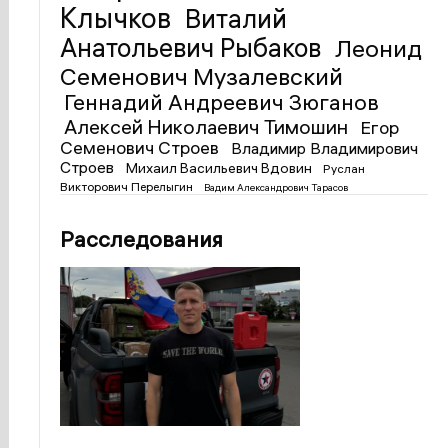
Клычков
Виталий
Анатольевич Рыбаков
Леонид
Семенович Музалевский
Геннадий Андреевич Зюганов
Алексей Николаевич Тимошин
Егор
Семенович Строев
Владимир Владимирович
Строев
Михаил Васильевич Вдовин
Руслан
Викторович Перелыгин
Вадим Александрович Тарасов
Расследования