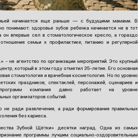
мьей начинается еще раньше — с будущими мамами. В
но понимают: здоровье зубов ребенка начинается не в тот
а он впервые сел в стоматологическое кресло, а гораздо
отношения семьи к профилактике, питанию и регулярной
» - не агентство по организации мероприятий. Это крупный
ентр, который в этом году отметил 35-летие. Его основная
овая стоматология и врачебная косметология. Но по уровню
етских праздников, спектаклей, персонажей, сценариев и
 программ компания давно работает на уровне
ьных организаторов событий.
 не ради развлечения, а ради формирования правильных
коления без кариеса.
ества Зубной Щётки» десятки наград. Одна из самых
признание программы лучшим социально-оздоровительным