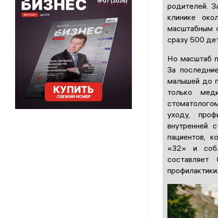
родителей. З
клинике око
масштабным с
сразу 500 дет
Но масштаб п
За последни
малышей до п
только мед
стоматолого
уходу, про
внутренней 
пациентов, к
«32» и собл
составляет
профилактики