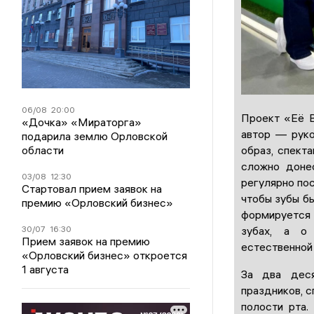
06/08
20:00
Проект «Её В
«Дочка» «Мираторга»
автор — руко
подарила землю Орловской
области
образ, спекта
сложно донес
03/08
12:30
регулярно пос
Стартовал прием заявок на
чтобы зубы бы
премию «Орловский бизнес»
формируется 
30/07
16:30
зубах, а о
Прием заявок на премию
естественной
«Орловский бизнес» откроется
1 августа
За два дес
праздников, с
полости рта