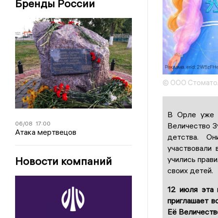
Бренды России
© ООО Стомато
В Орле уже 
06/08
17:00
Величество З
Атака мертвецов
детства. Он
участвовали 
учились прави
Новости компаний
своих детей.
12 июля
эта 
приглашает в
Её Величеств