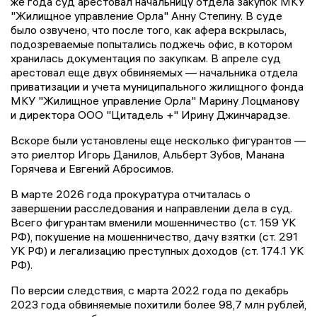
же года суд арестовал начальницу отдела закупок МКУ
"Жилищное управление Орла" Анну Степину. В суде
было озвучено, что после того, как афера вскрылась,
подозреваемые попытались поджечь офис, в котором
хранилась документация по закупкам. В апреле суд
арестовал еще двух обвиняемых — начальника отдела
приватизации и учета муниципального жилищного фонда
МКУ "Жилищное управление Орла" Марину Лоцманову
и директора ООО "Цитадель +" Ирину Джинчарадзе.
Вскоре были установлены еще несколько фигурантов —
это риелтор Игорь Данилов, Альберт Зубов, Манана
Горячева и Евгений Абросимов.
В марте 2026 года прокуратура отчиталась о
завершении расследования и направлении дела в суд.
Всего фигурантам вменили мошенничество (ст. 159 УК
РФ), покушение на мошенничество, дачу взятки (ст. 291
УК РФ) и легализацию преступных доходов (ст. 174.1 УК
РФ).
По версии следствия, с марта 2022 года по декабрь
2023 года обвиняемые похитили более 98,7 млн рублей,