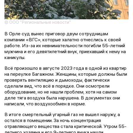
© ООО "Региональные новости"
В Орле суд вынес приговор двум сотрудницам
компании «ВГС», которые халатно отнеслись к своей
работе. Из-за их невнимательности погибли 55-летний
мужчина и его девятилетний внук, приехавший к нему на
каникулы.
Всё произошло в августе 2023 года в одной из квартир
на переулке Багажном. Женщины, которые должны были
проверять вентиляцию и дымоходы, фактически
сделали вид, что всё в порядке. Они осмотрели
оборудование, но не нашли проблем, хотя на самом
деле тяга воздуха была нарушена. В документах они
написали, что воздухообмен в норме.
В итоге смертельный угарный газ не вышел наружу, а
остался в помещении. За ночь концентрация
отравляющего вещества стала критической. Утром 55-
летнего хозяина и его 9-летнего внука нашли