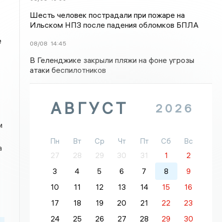
Шесть человек пострадали при пожаре на
Ильском НПЗ после падения обломков БПЛА
е
08/08
14:45
В Геленджике закрыли пляжи на фоне угрозы
атаки беспилотников
АВГУСТ
2026
м
Пн
Вт
Ср
Чт
Пт
Сб
Вс
а
27
28
29
30
31
1
2
3
4
5
6
7
8
9
10
11
12
13
14
15
16
17
18
19
20
21
22
23
24
25
26
27
28
29
30