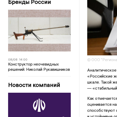
Бренды России
© ООО "Региона
08/08
14:00
Конструктор неочевидных
решений: Николай Рукавишников
Аналитическое
«Российские ж
шкале. Такой ж
Новости компаний
— «стабильный
Как отмечаетс
оценивается на
способствуют с
и устойчивые 