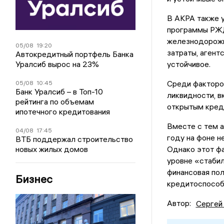
В АКРА также 
программы РЖД
железнодорожн
05/08
19:20
затраты, агент
Автокредитный портфель Банка
Уралсиб вырос на 23%
устойчивое.
Среди факторо
05/08
10:45
Банк Уралсиб – в Топ-10
ликвидности, в
рейтинга по объемам
открытым кред
ипотечного кредитования
Вместе с тем 
04/08
17:45
году на фоне н
ВТБ поддержал строительство
новых жилых домов
Однако этот фа
уровне «стабил
финансовая пол
Бизнес
кредитоспособ
Автор:
Сергей