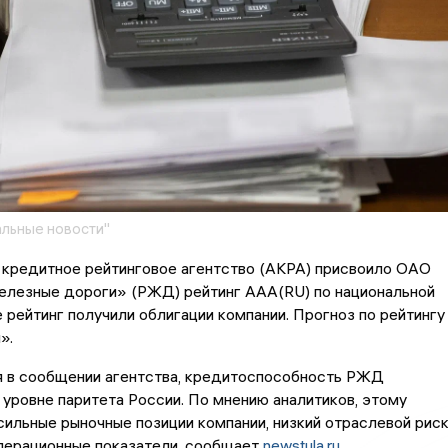
льные новости"
 кредитное рейтинговое агентство (АКРА) присвоило ОАО
елезные дороги» (РЖД) рейтинг AAA(RU) по национальной
е рейтинг получили облигации компании. Прогноз по рейтингу
».
я в сообщении агентства, кредитоспособность РЖД
 уровне паритета России. По мнению аналитиков, этому
ильные рыночные позиции компании, низкий отраслевой рис
операционные показатели, сообщает
newstula.ru
.