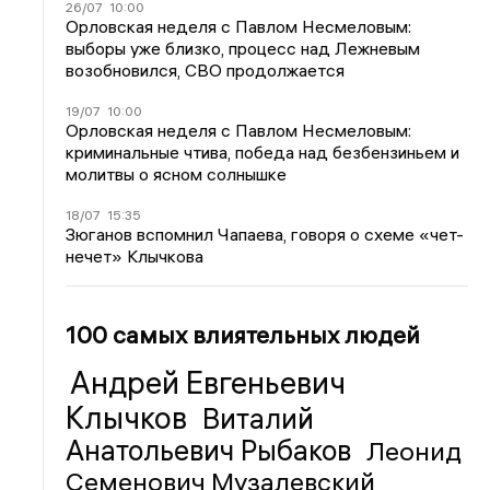
26/07
10:00
Орловская неделя с Павлом Несмеловым:
выборы уже близко, процесс над Лежневым
возобновился, СВО продолжается
19/07
10:00
Орловская неделя с Павлом Несмеловым:
криминальные чтива, победа над безбензиньем и
молитвы о ясном солнышке
18/07
15:35
Зюганов вспомнил Чапаева, говоря о схеме «чет-
нечет» Клычкова
100 самых влиятельных людей
Андрей Евгеньевич
Клычков
Виталий
Анатольевич Рыбаков
Леонид
Семенович Музалевский