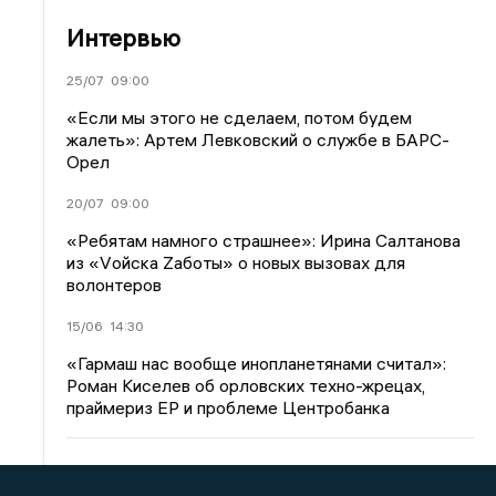
Интервью
25/07
09:00
«Если мы этого не сделаем, потом будем
жалеть»: Артем Левковский о службе в БАРС-
Орел
20/07
09:00
«Ребятам намного страшнее»: Ирина Салтанова
из «Vойска Zаботы» о новых вызовах для
волонтеров
15/06
14:30
«Гармаш нас вообще инопланетянами считал»:
Роман Киселев об орловских техно-жрецах,
праймериз ЕР и проблеме Центробанка