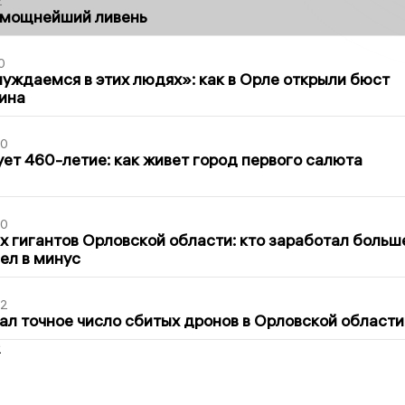
2
 мощнейший ливень
0
уждаемся в этих людях»: как в Орле открыли бюст
ина
30
ет 460-летие: как живет город первого салюта
30
х гигантов Орловской области: кто заработал больш
шел в минус
02
ал точное число сбитых дронов в Орловской области
2