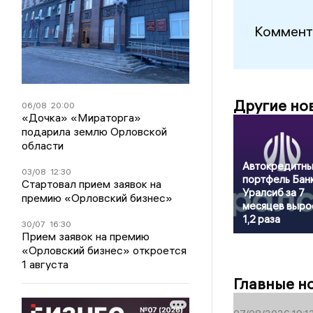
Коммент
Другие но
06/08
20:00
«Дочка» «Мираторга»
подарила землю Орловской
области
Автокредитн
03/08
12:30
портфель Бан
Стартовал прием заявок на
Уралсиб за 7
премию «Орловский бизнес»
месяцев выро
1,2 раза
30/07
16:30
Прием заявок на премию
«Орловский бизнес» откроется
1 августа
Главные н