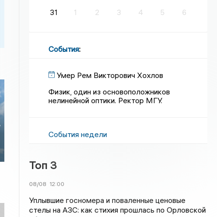
31
1
2
3
4
5
6
События
:
Умер Рем Викторович Хохлов
Физик, один из основоположников
нелинейной оптики. Ректор МГУ.
в
События недели
Топ 3
08/08
12:00
Уплывшие госномера и поваленные ценовые
стелы на АЗС: как стихия прошлась по Орловской