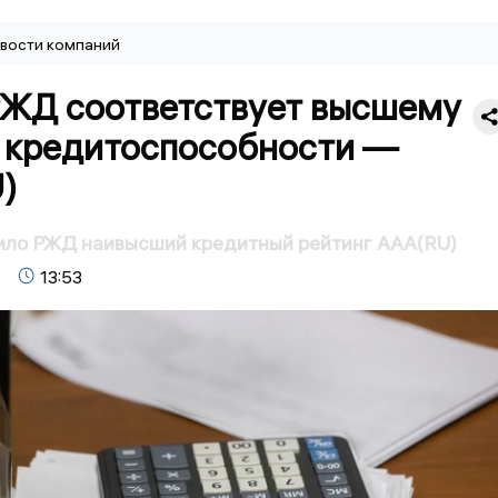
вости компаний
РЖД соответствует высшему
 кредитоспособности —
)
ило РЖД наивысший кредитный рейтинг AAA(RU)
13:53