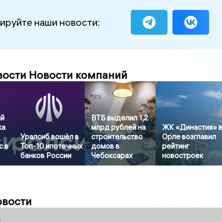
ируйте наши новости:
вости Новости компаний
ый
ВТБ выделил 1,2
ка
млрд рублей на
ЖК «Династия» 
Уралсиб вошёл в
строительство
Орле возглавил
с в
Топ-10 ипотечных
домов в
рейтинг
банков России
Чебоксарах
новостроек
овости