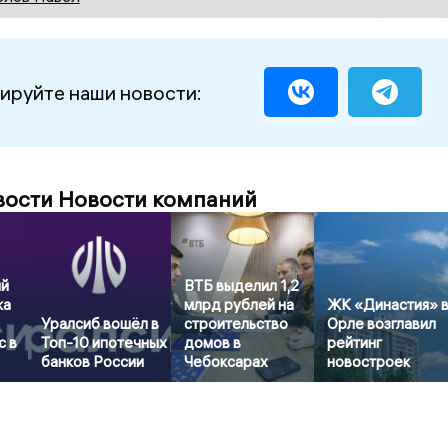
ируйте наши новости:
вости Новости компаний
ый
ВТБ выделил 1,2
ка
млрд рублей на
ЖК «Династия» 
Уралсиб вошёл в
строительство
Орле возглавил
с в
Топ-10 ипотечных
домов в
рейтинг
банков России
Чебоксарах
новостроек