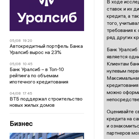
В ходе иссле
ставок и их д
кредита, а та
того, учитыва
требования к 
ряд других кр
05/08
19:20
Автокредитный портфель Банка
Банк Уралсиб 
Уралсиб вырос на 23%
является одни
Клиентам банк
05/08
10:45
Банк Уралсиб – в Топ-10
нулевым перв
рейтинга по объемам
Максимальная
ипотечного кредитования
кредитования 
можно оформит
04/08
17:45
ВТБ поддержал строительство
непосредстве
новых жилых домов
Оценивайте с
кредита на с
Бизнес
и ознакомить
партнеров мо