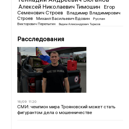
Алексей Николаевич Тимошин
Егор
Семенович Строев
Владимир Владимирович
Строев
Михаил Васильевич Вдовин
Руслан
Викторович Перелыгин
Вадим Александрович Тарасов
Расследования
16/09
11:20
СМИ: чемпион мира Трояновский может стать
фигурантом дела о мошенничестве