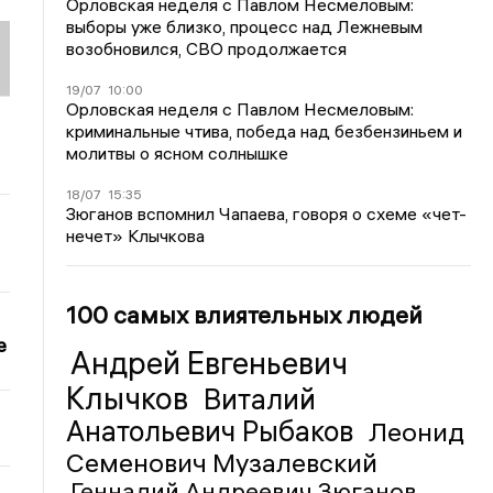
Орловская неделя с Павлом Несмеловым:
выборы уже близко, процесс над Лежневым
возобновился, СВО продолжается
19/07
10:00
Орловская неделя с Павлом Несмеловым:
криминальные чтива, победа над безбензиньем и
молитвы о ясном солнышке
18/07
15:35
Зюганов вспомнил Чапаева, говоря о схеме «чет-
нечет» Клычкова
100 самых влиятельных людей
е
Андрей Евгеньевич
Клычков
Виталий
Анатольевич Рыбаков
Леонид
Семенович Музалевский
Геннадий Андреевич Зюганов