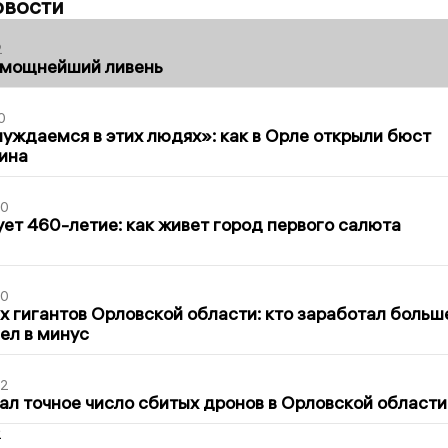
овости
2
 мощнейший ливень
0
уждаемся в этих людях»: как в Орле открыли бюст
ина
30
ет 460-летие: как живет город первого салюта
30
х гигантов Орловской области: кто заработал больш
шел в минус
02
ал точное число сбитых дронов в Орловской области
2