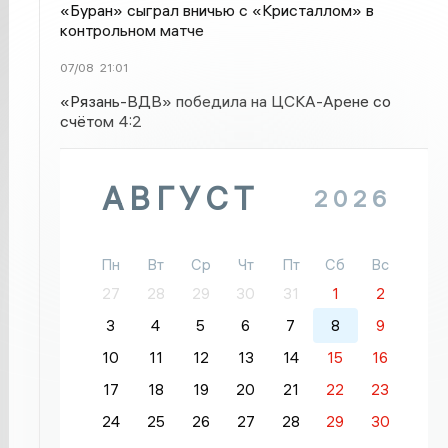
«Буран» сыграл вничью с «Кристаллом» в
контрольном матче
07/08
21:01
«Рязань-ВДВ» победила на ЦСКА-Арене со
счётом 4:2
АВГУСТ
2026
Пн
Вт
Ср
Чт
Пт
Сб
Вс
27
28
29
30
31
1
2
3
4
5
6
7
8
9
10
11
12
13
14
15
16
17
18
19
20
21
22
23
24
25
26
27
28
29
30