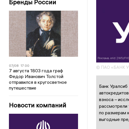
Бренды России
07/08
17:00
© ПАО «БАНК 
7 августа 1803 года граф
Федор Иванович Толстой
отправился в кругосветное
Банк Уралсиб 
путешествие
автокредитов
взноса – исс
Новости компаний
рассмотрели т
по размерам к
выгодные пре