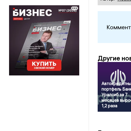
Коммент
Другие но
Автокредитн
портфель Бан
Уралсиб за 7
месяцев выро
1,2 раза