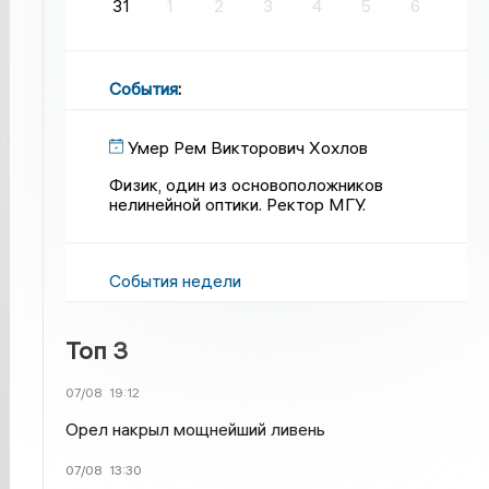
31
1
2
3
4
5
6
События
:
Умер Рем Викторович Хохлов
Физик, один из основоположников
нелинейной оптики. Ректор МГУ.
События недели
Топ 3
07/08
19:12
Орел накрыл мощнейший ливень
07/08
13:30