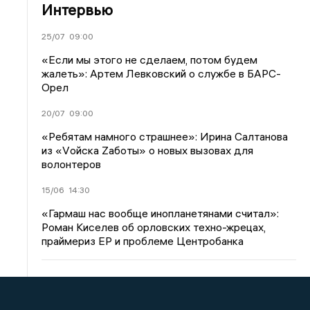
Интервью
25/07
09:00
«Если мы этого не сделаем, потом будем
жалеть»: Артем Левковский о службе в БАРС-
Орел
20/07
09:00
«Ребятам намного страшнее»: Ирина Салтанова
из «Vойска Zаботы» о новых вызовах для
волонтеров
15/06
14:30
«Гармаш нас вообще инопланетянами считал»:
Роман Киселев об орловских техно-жрецах,
праймериз ЕР и проблеме Центробанка