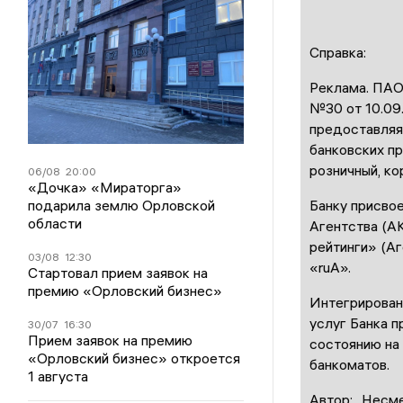
Справка:
Реклама. ПАО
№30 от 10.09.
предоставляя
банковских пр
розничный, ко
06/08
20:00
«Дочка» «Мираторга»
подарила землю Орловской
Банку присво
области
Агентства (А
рейтинги» (А
03/08
12:30
«ruА».
Стартовал прием заявок на
премию «Орловский бизнес»
Интегрирован
услуг Банка п
30/07
16:30
Прием заявок на премию
состоянию на 
«Орловский бизнес» откроется
банкоматов.
1 августа
Автор:
Несме