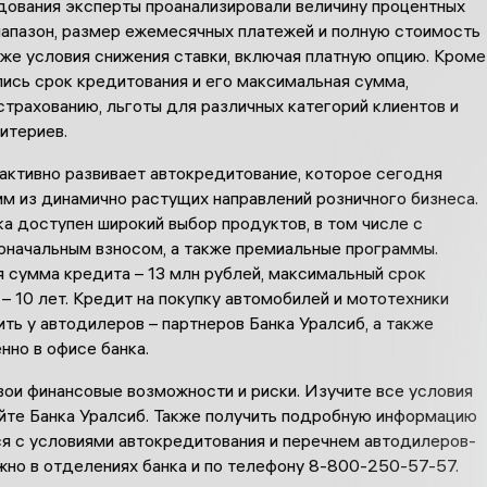
дования эксперты проанализировали величину процентных
иапазон, размер ежемесячных платежей и полную стоимость
кже условия снижения ставки, включая платную опцию. Кроме
лись срок кредитования и его максимальная сумма,
страхованию, льготы для различных категорий клиентов и
итериев.
активно развивает автокредитование, которое сегодня
м из динамично растущих направлений розничного бизнеса.
а доступен широкий выбор продуктов, в том числе с
оначальным взносом, а также премиальные программы.
 сумма кредита – 13 млн рублей, максимальный срок
– 10 лет. Кредит на покупку автомобилей и мототехники
ь у автодилеров – партнеров Банка Уралсиб, а также
нно в офисе банка.
вои финансовые возможности и риски. Изучите все условия
айте Банка Уралсиб. Также получить подробную информацию
ся с условиями автокредитования и перечнем автодилеров-
жно в отделениях банка и по телефону 8-800-250-57-57.