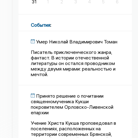
31
1
2
3
4
5
6
События
:
Умер Николай Владимирович Томан
Писатель приключенческого жанра,
фантаст. В истории отечественной
литературы он остался проводником
между двумя мирами: реальностью и
мечтой.
Принято решение о почитании
священномученика Кукши
покровителем Орловско-Ливенской
епархии
Учение Христа Кукша проповедовал в
поселениях, расположенных на
территории современных Брянской,