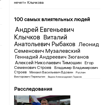
нечет» Клычкова
100 самых влиятельных людей
Андрей Евгеньевич
Клычков
Виталий
Анатольевич Рыбаков
Леонид
Семенович Музалевский
Геннадий Андреевич Зюганов
Алексей Николаевич Тимошин
Егор
Семенович Строев
Владимир Владимирович
Строев
Михаил Васильевич Вдовин
Руслан
Викторович Перелыгин
Вадим Александрович Тарасов
Расследования