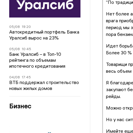
“По традици
Нет более а
врага приоб
период мы з
05/08
19:20
Автокредитный портфель Банка
пора бензина
Уралсиб вырос на 23%
Идет борьба
05/08
10:45
Более 30 % 
Банк Уралсиб – в Топ-10
рейтинга по объемам
Товарищи пр
ипотечного кредитования
весь объем 
04/08
17:45
ВТБ поддержал строительство
Я благодаре
новых жилых домов
закупают бе
рейды.
Бизнес
Можно откры
Но у нас си
Имейте еще 