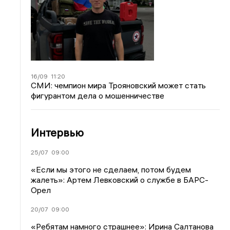
16/09
11:20
СМИ: чемпион мира Трояновский может стать
фигурантом дела о мошенничестве
Интервью
25/07
09:00
«Если мы этого не сделаем, потом будем
жалеть»: Артем Левковский о службе в БАРС-
Орел
20/07
09:00
«Ребятам намного страшнее»: Ирина Салтанова