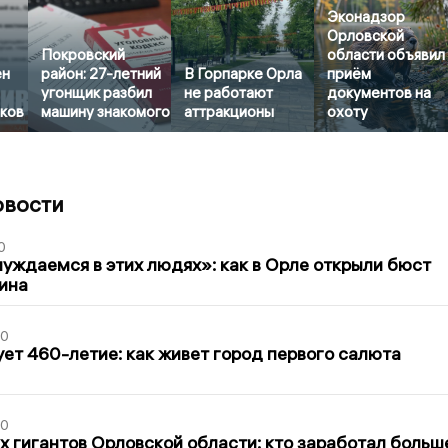
Эконадзор
Орловской
Покровский
области объявил
ен
район: 27-летний
В Горпарке Орла
приём
угонщик разбил
не работают
документов на
иков
машину знакомого
аттракционы
охоту
овости
0
уждаемся в этих людях»: как в Орле открыли бюст
ина
30
ет 460-летие: как живет город первого салюта
30
х гигантов Орловской области: кто заработал больш