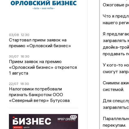
Ожоговые ре
Что я предл
нашего реги
Я предлагаю
03/08
12:30
Стартовал прием заявок на
заправлять 
премию «Орловский бизнес»
двойка-трой
продавать п
30/07
16:30
Прием заявок на премию
У кого-то н
«Орловский бизнес» откроется
смогут запр
1 августа
Снимем ажио
22/07
18:30
Налоговики потребовали
системой.
признать банкротом ООО
«Северный ветер» Бутусова
Для спецслу
заправлятьс
Параллельно
перекупам.