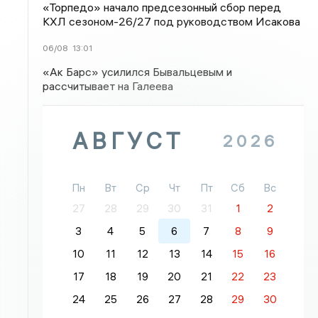
«Торпедо» начало предсезонный сбор перед
КХЛ сезоном-26/27 под руководством Исакова
06/08
13:01
«Ак Барс» усилился Бывальцевым и
рассчитывает на Галеева
АВГУСТ
2026
Пн
Вт
Ср
Чт
Пт
Сб
Вс
27
28
29
30
31
1
2
3
4
5
6
7
8
9
10
11
12
13
14
15
16
17
18
19
20
21
22
23
24
25
26
27
28
29
30