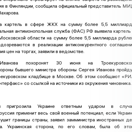
ия в Финляндии, сообщила официальный представитель М
ахарова.
а картель в сфере ЖКХ на сумму более 5,5 миллиард
альная антимонопольная служба (ФАС) РФ выявила картель
осковской области на сумму более 5,5 миллиарда рубле
одозреваются в реализации антиконкурентного соглашен
я цен на торгах, заявили в ведомстве.
ванова похоронят 30 июня на Троекуровско
ороны бывшего министра обороны Сергея Иванова пройд
оекуровском кладбище в Москве. Об этом сообщают «Р
терфакс» со ссылкой на источники из окружения чиновника.
я пригрозила Украине ответным ударом в случа
руссия применит весь свой военный потенциал, если Украи
рушит границы страны, заявил замминистра иностранных д
а. Украинская сторона, по его словам, была об это