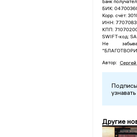
Банк получат
БИК: 0470036
Корр. счёт: 3
ИНН: 7707083
КПП: 7107020
SWIFT-код: 
Не забыва
"БЛАГОТВОРИ
Автор:
Сергей
Подписы
узнавать
Другие но