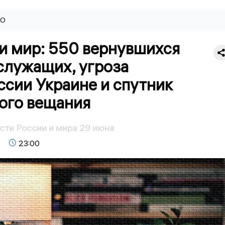
ВО
и мир: 550 вернувшихся
служащих, угроза
ссии Украине и спутник
ого вещания
сти России и мира 29 июня
23:00