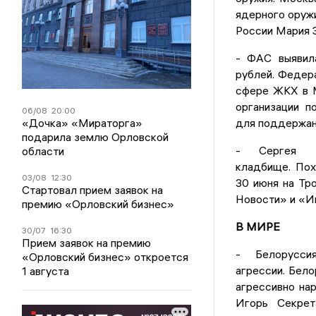
ядерного оруж
России Мария З
- ФАС выявил
рублей. Федер
сфере ЖКХ в М
организации п
06/08
20:00
«Дочка» «Мираторга»
для поддержани
подарила землю Орловской
- Сергея И
области
кладбище. Пох
03/08
12:30
30 июня на Тр
Стартовал прием заявок на
Новости» и «Ин
премию «Орловский бизнес»
В МИРЕ
30/07
16:30
Прием заявок на премию
- Белорусси
«Орловский бизнес» откроется
агрессии. Бело
1 августа
агрессивно на
Игорь Секрет