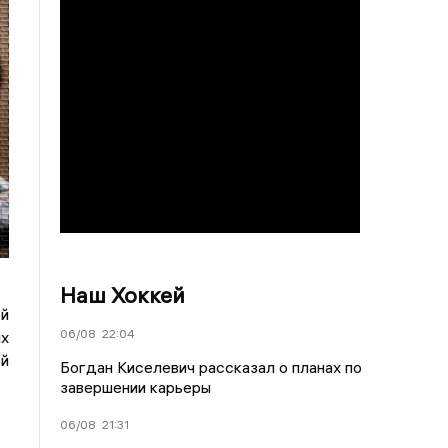
Наш Хоккей
й
06/08
22:04
ых
ой
Богдан Киселевич рассказал о планах по
завершении карьеры
06/08
21:31