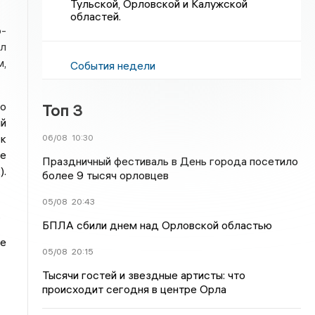
Тульской, Орловской и Калужской
областей.
о-
ил
м,
События недели
го
Топ 3
ий
ск
06/08
10:30
е
Праздничный фестиваль в День города посетило
).
более 9 тысяч орловцев
05/08
20:43
.
БПЛА сбили днем над Орловской областью
ие
05/08
20:15
Тысячи гостей и звездные артисты: что
происходит сегодня в центре Орла