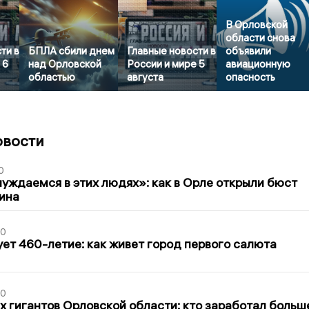
В Орловской
области снова
ти в
БПЛА сбили днем
Главные новости в
объявили
 6
над Орловской
России и мире 5
авиационную
областью
августа
опасность
овости
0
уждаемся в этих людях»: как в Орле открыли бюст
ина
30
ет 460-летие: как живет город первого салюта
30
х гигантов Орловской области: кто заработал больш