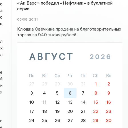
«Ак Барс» победил «Нефтяник» в буллитной
ю
серии
ва
ю
06/08
20:31
яц
Клюшка Овечкина продана на благотворительных
торгах за 940 тысяч рублей
ил
ах
АВГУСТ
ил
2026
ие
Пн
Вт
Ср
Чт
Пт
Сб
Вс
ый
27
28
29
30
31
1
2
ии
в.
3
4
5
6
7
8
9
10
11
12
13
14
15
16
17
18
19
20
21
22
23
24
25
26
27
28
29
30
о
ие