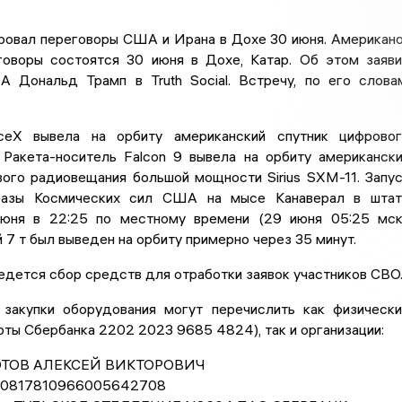
ировал переговоры США и Ирана в Дохе 30 июня. Американ
говоры состоятся 30 июня в Дохе, Катар. Об этом заяв
 Дональд Трамп в Truth Social. Встречу, по его слова
ceX вывела на орбиту американский спутник цифрово
 Ракета-носитель Falcon 9 вывела на орбиту американск
вого радиовещания большой мощности Sirius SXM-11. Запу
базы Космических сил США на мысе Канаверал в штат
юня в 22:25 по местному времени (29 июня 05:25 мск
 7 т был выведен на орбиту примерно через 35 минут.
дется сбор средств для отработки заявок участников СВО
закупки оборудования могут перечислить как физическ
рты Сбербанка 2202 2023 9685 4824), так и организации:
ЗОТОВ АЛЕКСЕЙ ВИКТОРОВИЧ
 40817810966005642708