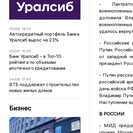
- Лантрат
военнопленны
доложила Вла
военнопленных 
05/08
19:20
удалось верну
Автокредитный портфель Банка
Уралсиб вырос на 23%
- Российские 
Путин. Российс
05/08
10:45
Банк Уралсиб – в Топ-10
от западной ч
рейтинга по объемам
президент Росс
ипотечного кредитования
- Путин расска
04/08
17:45
российской ар
ВТБ поддержал строительство
день войска РФ
новых жилых домов
Владимир Пути
Наступление ид
Бизнес
В РОССИИ
- МИД предуп
оружия. Москв