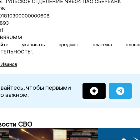
еля: ТУЛЬСКОЕ ОТДЕЛЕНИЕ N8604 ПАО СБЕРБАНК
08
0101810300000000608
893
01
SABRRUMM
йте указывать предмет платежа слово
ТЕЛЬНОСТЬ".
 Иванов
вайтесь, чтобы первыми
 о важном:
вости СВО