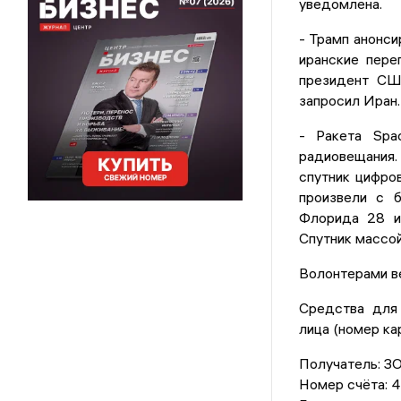
уведомлена.
- Трамп анонс
иранские пере
президент США
запросил Иран.
- Ракета Spa
радиовещания.
спутник цифро
произвели с 
Флорида 28 и
Спутник массой
Волонтерами ве
Средства для 
лица (номер ка
Получатель: 
Номер счёта: