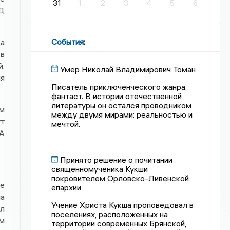
31
1
2
3
4
5
6
ИД
События
:
а
 в
й,
Умер Николай Владимирович Томан
ия
Писатель приключенческого жанра,
фантаст. В истории отечественной
литературы он остался проводником
м
между двумя мирами: реальностью и
ут
мечтой.
ИА
Принято решение о почитании
священномученика Кукши
покровителем Орловско-Ливенской
е
епархии
на
Учение Христа Кукша проповедовал в
ел
поселениях, расположенных на
м
территории современных Брянской,