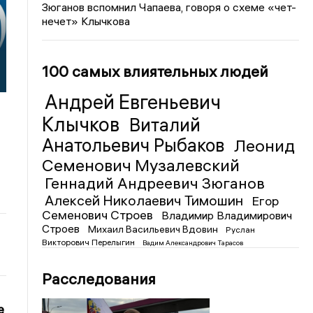
Зюганов вспомнил Чапаева, говоря о схеме «чет-
нечет» Клычкова
100 самых влиятельных людей
Андрей Евгеньевич
Клычков
Виталий
Анатольевич Рыбаков
Леонид
Семенович Музалевский
Геннадий Андреевич Зюганов
Алексей Николаевич Тимошин
Егор
Семенович Строев
Владимир Владимирович
Строев
Михаил Васильевич Вдовин
Руслан
Викторович Перелыгин
Вадим Александрович Тарасов
Расследования
е