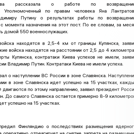
ова рассказала о работе по возвращени
х. Уполномоченный по правам человека Яна Лантрато
димиру Путину о результатах работы по возвращени
с момента назначения на этот пост. По ее словам, за мес
ть домой 550 военнослужащих.
войска находятся в 2,5-4 км от границы Купянска, заяв
кие войска находятся на расстоянии от 2,5 до 4 километр
ерты Купянска, контратаки Киева успехов не имели, заяв
ии Владимир Путин. Контратаки Киева не имели успеха.
зал о наступлении ВС России в зоне Славянска. Наступлен
мии в зоне Славянска идет успешно на 15 участках, кажд
 двигаются по этому направлению, заявил президент Росс
н. До самого Славянска остается примерно 8-9 километро
ет успешно на 15 участках.
редил Финляндию о последствиях размещения ядерног
а оперативно отреагирует на снятие запрета на размещен