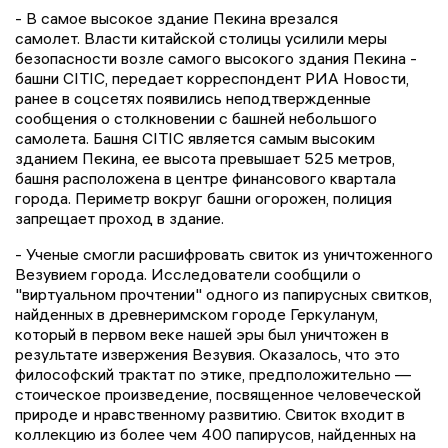
- В самое высокое здание Пекина врезался
самолет. Власти китайской столицы усилили меры
безопасности возле самого высокого здания Пекина -
башни CITIC, передает корреспондент РИА Новости,
ранее в соцсетях появились неподтвержденные
сообщения о столкновении с башней небольшого
самолета. Башня CITIC является самым высоким
зданием Пекина, ее высота превышает 525 метров,
башня расположена в центре финансового квартала
города. Периметр вокруг башни огорожен, полиция
запрещает проход в здание.
- Ученые смогли расшифровать свиток из уничтоженного
Везувием города. Исследователи сообщили о
"виртуальном прочтении" одного из папирусных свитков,
найденных в древнеримском городе Геркуланум,
который в первом веке нашей эры был уничтожен в
результате извержения Везувия. Оказалось, что это
философский трактат по этике, предположительно —
стоическое произведение, посвященное человеческой
природе и нравственному развитию. Свиток входит в
коллекцию из более чем 400 папирусов, найденных на