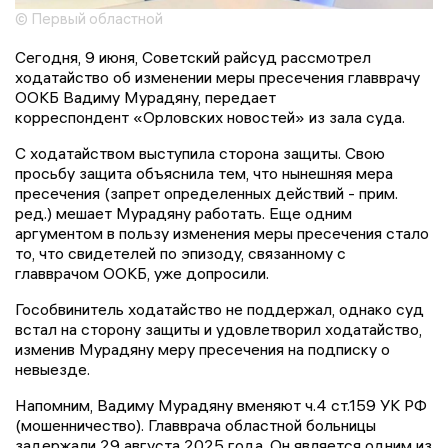
© Первый областной
Сегодня, 9 июня, Советский райсуд рассмотрел
ходатайство об изменении меры пресечения главврачу
ООКБ Вадиму Мурадяну, передает
корреспондент «Орловских новостей» из зала суда.
С ходатайством выступила сторона защиты. Свою
просьбу защита объяснила тем, что нынешняя мера
пресечения (запрет определенных действий - прим.
ред.) мешает Мурадяну работать. Еще одним
аргументом в пользу изменения меры пресечения стало
то, что свидетелей по эпизоду, связанному с
главврачом ООКБ, уже допросили.
Гособвинитель ходатайство не поддержал, однако суд
встал на сторону защиты и удовлетворил ходатайство,
изменив Мурадяну меру пресечения на подписку о
невыезде.
Напомним, Вадиму Мурадяну вменяют ч.4 ст.159 УК РФ
(мошенничество). Главврача областной больницы
задержали 29 августа 2025 года. Он является одним из